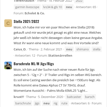
Tiefenrausch
Thema
18. Februar 2022
2022
garmin livescope
lvs34 & gls 10
neu
Antworten: 65
Forum:
Echolot & Co.
Stella 2021/2022
C
Moin, ich habe mir vor ein paar Wochen eine Stella (2018)
gekauft und mir wurde jetzt gesagt es gibt eine neue. Welches
Jahr weiß ich leider nicht deswegen oben keine genaue Angabe.
Wisst ihr wann eine neue kommt und was ihre Vorteile sind?
Caius_O.
Thema
2. Februar 2021
neu
shimano
stella
Antworten: 12
Forum:
Stationärrollen
Barschrute ML/M Jigs/Rigs
Moin, ich bin auf der Suche nach einer neuen Rute für Jigs
zwischen 5 - 12g + 2" - 3" Trailer und Rigs im selben WG bereich.
Es soll eine Casting werden die preislich bei ~150Euro liegt. Als
Rolle kommt eine Daiwa Alphas CT SV 70HSL drauf.
Momentane Aussicht: - Palms Molla 65ML25 "Light...
krustY
Thema
5. Dezember 2020
baitcaster
barsch
barschrute
jigs
neu
rig
rute
Antworten: 6
Forum: