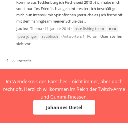
Komme aus Tecklenburg ich Fische seid 2013 :-) ich habe mich
sonst nur fürs Friedfisch angeln Interessiert Ich beschäftige
mich nun intensiv mit Spinnfischen (versuche es ) Ich fische oft
mit dem fishingteam meiner Schule das...
Juulez
Thema
11. Januar 2014
hste fishing team
neu
petrijünger
raubfisch
Antworten: 1
Forum:
User stellen
sich vor
Schlagworte
Im Wendekreis des Barsches – nicht immer, aber doch
recht oft. Herzlich willkommen im Reich der Twitch-Arme
und Gummi-Finessen.
Johannes-Dietel