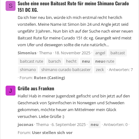
Suche eine neue Baitcast Rute für meine Shimano Curado
S
151 DC XG.
Da ich hier neu bin, würde ich mich erstmal recht herzlich
vorstellen. Meine Name ist Simon bin 24 und Angle jetzt seid
ungefähr 3 Jahren.. Nun bin ich auf der Suche nach einer neuen
Baitcast Rute für meine Curado 151 dc xg. Geangelt wird meist
vom Ufer und deswegen sollte die rute natürlich...
Simonius
Thema
18. November 2025
angel
baitcast
baitcast rute
barsch
hecht
neu
neu
e rute
shimano
shimano curado baitcaster
zeck
Antworten: 7
Forum:
Ruten (Casting)
Grüße aus Franken
J
Hallo! Hab in meiner Jugendzeit gefischt und bin jetzt auf den
Geschmack von Spinnfischen in Norwegen und Schweden
gekommen, möchte heuer am Mittelmeer mein Glück
versuchen. Liebe Grüße :)
joconas
Thema
6. September 2025
neu
Antworten: 0
Forum:
User stellen sich vor