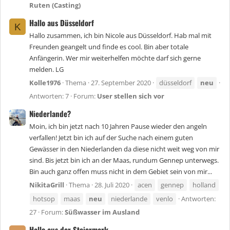
Ruten (Casting)
Hallo aus Düsseldorf
K
Hallo zusammen, ich bin Nicole aus Düsseldorf. Hab mal mit
Freunden geangelt und finde es cool. Bin aber totale
Anfängerin. Wer mir weiterhelfen möchte darf sich gerne
melden. LG
Kolle1976
Thema
27. September 2020
düsseldorf
neu
Antworten: 7
Forum:
User stellen sich vor
Niederlande?
Moin, ich bin jetzt nach 10 Jahren Pause wieder den angeln
verfallen! Jetzt bin ich auf der Suche nach einem guten
Gewässer in den Niederlanden da diese nicht weit weg von mir
sind. Bis jetzt bin ich an der Maas, rundum Gennep unterwegs.
Bin auch ganz offen muss nicht in dem Gebiet sein von mir...
NikitaGrill
Thema
28. Juli 2020
acen
gennep
holland
hotsop
maas
neu
niederlande
venlo
Antworten:
27
Forum:
Süßwasser im Ausland
Hallo aus der Steiermark