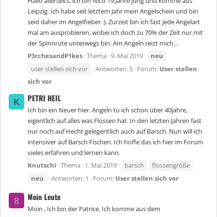
Hallo allerseits, ich bin Nico 19 Jahre jung und komme aus
Leipzig. Ich habe seit letztem Jahr mein Angelschein und bin
seid daher im Angelfieber :). Zurzeit bin ich fast jede Angelart
mal am ausprobieren, wobei ich doch zu 70% der Zeit nur mit
der Spinnrute unterwegs bin. Am Angeln reizt mich...
P3rchesandP1kes
Thema
9. Mai 2019
neu
user stellen sich vor
Antworten: 5
Forum:
User stellen
sich vor
PETRI HEIL
K
Ich bin ein Neuer hier. Angeln tu ich schon über 40jahre,
eigentlich auf alles was Flossen hat. In den letzten Jahren fast
nur noch auf Hecht gelegentlich auch auf Barsch. Nun will ich
intensiver auf Barsch Fischen. Ich hoffe das ich hier im Forum
vieles erfahren und lernen kann.
Knutschi
Thema
1. Mai 2019
barsch
flossengröße
neu
Antworten: 1
Forum:
User stellen sich vor
Moin Leute
8
Moin , Ich bin der Patrice. Ich komme aus dem