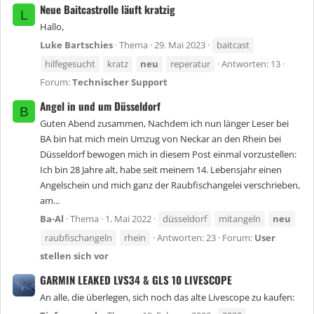
Neue Baitcastrolle läuft kratzig
L
Hallo,
Luke Bartschies
Thema
29. Mai 2023
baitcast
hilfegesucht
kratz
neu
reperatur
Antworten: 13
Forum:
Technischer Support
Angel in und um Düsseldorf
B
Guten Abend zusammen, Nachdem ich nun länger Leser bei
BA bin hat mich mein Umzug von Neckar an den Rhein bei
Düsseldorf bewogen mich in diesem Post einmal vorzustellen:
Ich bin 28 Jahre alt, habe seit meinem 14. Lebensjahr einen
Angelschein und mich ganz der Raubfischangelei verschrieben,
am...
Ba-Al
Thema
1. Mai 2022
düsseldorf
mitangeln
neu
raubfischangeln
rhein
Antworten: 23
Forum:
User
stellen sich vor
GARMIN LEAKED LVS34 & GLS 10 LIVESCOPE
An alle, die überlegen, sich noch das alte Livescope zu kaufen: