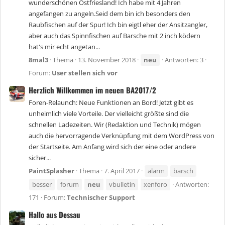
wunderschönen Ostfriesland! Ich habe mit 4 Jahren
angefangen zu angeln.Seid dem bin ich besonders den
Raubfischen auf der Spur! Ich bin eigtl eher der Ansitzangler,
aber auch das Spinnfischen auf Barsche mit 2 inch ködern
hat's mir echt angetan...
8mal3
Thema
13. November 2018
neu
Antworten: 3
Forum:
User stellen sich vor
Herzlich Willkommen im neuen BA2017/2
Foren-Relaunch: Neue Funktionen an Bord! Jetzt gibt es
unheimlich viele Vorteile. Der vielleicht größte sind die
schnellen Ladezeiten. Wir (Redaktion und Technik) mögen
auch die hervorragende Verknüpfung mit dem WordPress von
der Startseite. Am Anfang wird sich der eine oder andere
sicher...
PaintSplasher
Thema
7. April 2017
alarm
barsch
besser
forum
neu
vbulletin
xenforo
Antworten:
171
Forum:
Technischer Support
Hallo aus Dessau