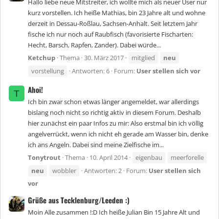
Hallo liebe neue Mitstreiter, ich wollte mich als neuer User nur
kurz vorstellen. Ich heiße Mathias, bin 23 Jahre alt und wohne
derzeit in Dessau-Roßlau, Sachsen-Anhalt. Seit letztem Jahr
fische ich nur noch auf Raubfisch (favorisierte Fischarten:
Hecht, Barsch, Rapfen, Zander). Dabei würde...
Ketchup
Thema
30. März 2017
mitglied
neu
vorstellung
Antworten: 6
Forum:
User stellen sich vor
Ahoi!
T
Ich bin zwar schon etwas länger angemeldet, war allerdings
bislang noch nicht so richtig aktiv in diesem Forum. Deshalb
hier zunächst ein paar Infos zu mir: Also erstmal bin ich völlig
angelverrückt, wenn ich nicht eh gerade am Wasser bin, denke
ich ans Angeln. Dabei sind meine Zielfische im...
Tonytrout
Thema
10. April 2014
eigenbau
meerforelle
neu
wobbler
Antworten: 2
Forum:
User stellen sich
vor
Grüße aus Tecklenburg/Leeden :)
Moin Alle zusammen !:D Ich heiße Julian Bin 15 Jahre Alt und