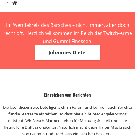
Im Wendekreis des Barsches – nicht immer, aber doch
recht oft. Herzlich willkommen im Reich der Twitch-Arme
und Gummi-Finessen.
Johannes-Dietel
Einreichen von Berichten
Die User dieser Seite beteiligen sich im Forum und können auch Berichte
für die Startseite einreichen, so dass hier ein bunter Angel-Kosmos
entsteht. Wir Barsch-Alarmer stehen für Meinungsfreiheit und eine
freundliche Diskussionskultur. Natürlich macht dauerhafter Missbrauch
von Gummis und Hardbaits ein bisschen bekloppt.