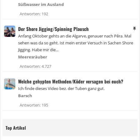
Süßwasser im Ausland
Antworten
192
Der Shore Jigging/Spinning Plausch
A
n
Anfang Oktober gehts an die Algarve, genauer nach Pêra. Mal
g
sehen was da so geht. Ist mein erster Versuch in Sachen Shore
e
Jigging. Habe mir die...
h
e
Meeresräuber
f
Antworten
4.727
t
e
t
Welche gehypten Methoden/Köder versagen bei euch?
Ich finde dieses Video bez. der Tuben ganz gut.
Barsch
Antworten
195
Top Artikel