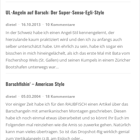
UL-Angeln auf Barsch: Der Super-Senso-Egli-Style
dietel
16.10.2013
10 Kommentare
In der Schweiz habe ich einen Angel-Stil kennengelernt, der
hierzulande kaum praktiziert wird und den ich zu anfangs auch
selber unterschätzt habe. Um ehrlich zu sein, habe ich sogar ein
bisschen in mich hineingelächelt, als ich das erste Mal mit Bata vom
Fischershop Wels (St. Gallen) und seinen Kumpels in einem Züricher
Bootshafen unterwegs war…
Barschfishin‘ – American Style
dietel
05.03.2004
18 Kommentare
Vor einiger Zeit habe ich für den RAUBFISCH einen Artikel über das
Barschangeln mit amerikanischen Montagen geschrieben. Diesen
habe ich noch einmal etwas überarbeitet und so könnt Ihr Euch im
Folgenden mal reinziehen wie die Amis so zuwerke gehen. Natürlich
kann man vieles übertragen. So ist das Dropshot-Rig wirklich genial
zum Vertikalangeln (z.B. am Eisloch oder…