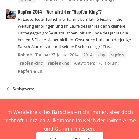
Rapfen 2014 - Wer wird der "Rapfen-King"?
Hi Leute, Jeder Teilnehmer kann übers Jahr 5 Fische in die
Wertung einbringen und im Laufe des Jahres dann kleinere
Fische gegen große austauschen, bis am Ende des Jahres die
besten 5 Fische stehenbleiben. Gewonnen hat dann derjenige
Barsch-Alarmer, der mit seinen Fischen die größte...
RobinH
Thema
27. Januar 2014
2014
king
rapfen
rapfen
-king
rapfen
king
Antworten: 176
Forum:
Rapfen & Co.
Schlagworte
Im Wendekreis des Barsches – nicht immer, aber doch
recht oft. Herzlich willkommen im Reich der Twitch-Arme
und Gummi-Finessen.