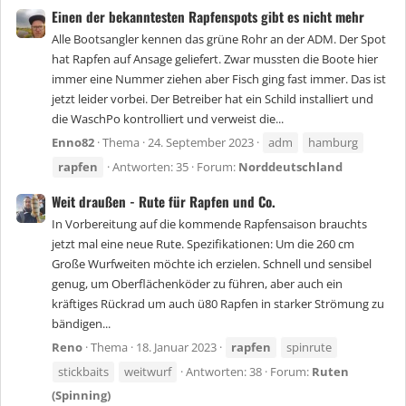
Einen der bekanntesten Rapfenspots gibt es nicht mehr
Alle Bootsangler kennen das grüne Rohr an der ADM. Der Spot
hat Rapfen auf Ansage geliefert. Zwar mussten die Boote hier
immer eine Nummer ziehen aber Fisch ging fast immer. Das ist
jetzt leider vorbei. Der Betreiber hat ein Schild installiert und
die WaschPo kontrolliert und verweist die...
Enno82
Thema
24. September 2023
adm
hamburg
rapfen
Antworten: 35
Forum:
Norddeutschland
Weit draußen - Rute für Rapfen und Co.
In Vorbereitung auf die kommende Rapfensaison brauchts
jetzt mal eine neue Rute. Spezifikationen: Um die 260 cm
Große Wurfweiten möchte ich erzielen. Schnell und sensibel
genug, um Oberflächenköder zu führen, aber auch ein
kräftiges Rückrad um auch ü80 Rapfen in starker Strömung zu
bändigen...
Reno
Thema
18. Januar 2023
rapfen
spinrute
stickbaits
weitwurf
Antworten: 38
Forum:
Ruten
(Spinning)