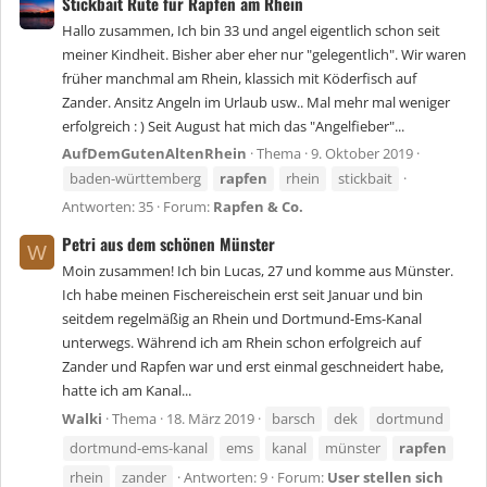
Stickbait Rute für Rapfen am Rhein
Hallo zusammen, Ich bin 33 und angel eigentlich schon seit
meiner Kindheit. Bisher aber eher nur "gelegentlich". Wir waren
früher manchmal am Rhein, klassich mit Köderfisch auf
Zander. Ansitz Angeln im Urlaub usw.. Mal mehr mal weniger
erfolgreich : ) Seit August hat mich das "Angelfieber"...
AufDemGutenAltenRhein
Thema
9. Oktober 2019
baden-württemberg
rapfen
rhein
stickbait
Antworten: 35
Forum:
Rapfen & Co.
Petri aus dem schönen Münster
W
Moin zusammen! Ich bin Lucas, 27 und komme aus Münster.
Ich habe meinen Fischereischein erst seit Januar und bin
seitdem regelmäßig an Rhein und Dortmund-Ems-Kanal
unterwegs. Während ich am Rhein schon erfolgreich auf
Zander und Rapfen war und erst einmal geschneidert habe,
hatte ich am Kanal...
Walki
Thema
18. März 2019
barsch
dek
dortmund
dortmund-ems-kanal
ems
kanal
münster
rapfen
rhein
zander
Antworten: 9
Forum:
User stellen sich