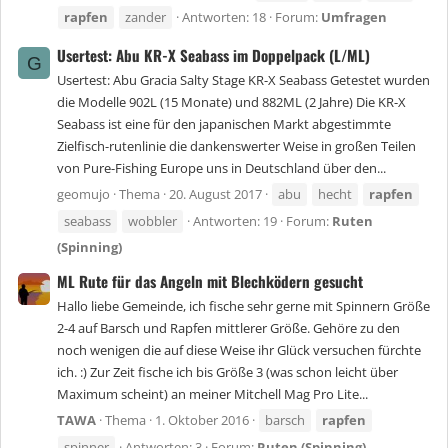
rapfen
zander
Antworten: 18
Forum:
Umfragen
Usertest: Abu KR-X Seabass im Doppelpack (L/ML)
G
Usertest: Abu Gracia Salty Stage KR-X Seabass Getestet wurden
die Modelle 902L (15 Monate) und 882ML (2 Jahre) Die KR-X
Seabass ist eine für den japanischen Markt abgestimmte
Zielfisch-rutenlinie die dankenswerter Weise in großen Teilen
von Pure-Fishing Europe uns in Deutschland über den...
geomujo
Thema
20. August 2017
abu
hecht
rapfen
seabass
wobbler
Antworten: 19
Forum:
Ruten
(Spinning)
ML Rute für das Angeln mit Blechködern gesucht
Hallo liebe Gemeinde, ich fische sehr gerne mit Spinnern Größe
2-4 auf Barsch und Rapfen mittlerer Größe. Gehöre zu den
noch wenigen die auf diese Weise ihr Glück versuchen fürchte
ich. :) Zur Zeit fische ich bis Größe 3 (was schon leicht über
Maximum scheint) an meiner Mitchell Mag Pro Lite...
TAWA
Thema
1. Oktober 2016
barsch
rapfen
spinner
Antworten: 3
Forum:
Ruten (Spinning)