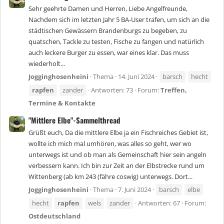
Sehr geehrte Damen und Herren, Liebe Angelfreunde,
Nachdem sich im letzten Jahr 5 BA-User trafen, um sich an die
städtischen Gewässern Brandenburgs zu begeben, zu
quatschen, Tackle zu testen, Fische zu fangen und natürlich
auch leckere Burger zu essen, war eines klar. Das muss
wiederholt...
Jogginghosenheini
Thema
14. Juni 2024
barsch
hecht
rapfen
zander
Antworten: 73
Forum:
Treffen,
Termine & Kontakte
"Mittlere Elbe"-Sammelthread
Grüßt euch, Da die mittlere Elbe ja ein Fischreiches Gebiet ist,
wollte ich mich mal umhören, was alles so geht, wer wo
unterwegs ist und ob man als Gemeinschaft hier sein angeln
verbessern kann. Ich bin zur Zeit an der Elbstrecke rund um
Wittenberg (ab km 243 (fähre coswig) unterwegs. Dort...
Jogginghosenheini
Thema
7. Juni 2024
barsch
elbe
hecht
rapfen
wels
zander
Antworten: 67
Forum:
Ostdeutschland