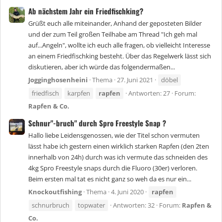
Ab nächstem Jahr ein Friedfischking?
Grüßt euch alle miteinander, Anhand der geposteten Bilder
und der zum Teil großen Teilhabe am Thread "Ich geh mal
auf...Angeln", wollte ich euch alle fragen, ob vielleicht Interesse
an einem Friedfischking besteht. Über das Regelwerk lässt sich
diskutieren, aber ich würde das folgendermaßen...
Jogginghosenheini
Thema
27. Juni 2021
döbel
friedfisch
karpfen
rapfen
Antworten: 27
Forum:
Rapfen & Co.
Schnur"-bruch" durch Spro Freestyle Snap ?
Hallo liebe Leidensgenossen, wie der Titel schon vermuten
lässt habe ich gestern einen wirklich starken Rapfen (den 2ten
innerhalb von 24h) durch was ich vermute das schneiden des
4kg Spro Freestyle snaps durch die Fluoro (30er) verloren.
Beim ersten mal tat es nicht ganz so weh da es nur ein...
Knockoutfishing
Thema
4. Juni 2020
rapfen
schnurbruch
topwater
Antworten: 32
Forum:
Rapfen &
Co.