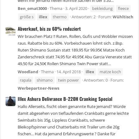
wenn mir jemand helfen könnte Sachen in der S zu...
Ben_omat3000
Thema
3. April 2020
bekleidung
fleece
größe s
illex
thermo
Antworten: 2
Forum:
Wühltisch
Abverkauf, bis zu 60% reduziert
Wir brauchen Platz !! Ruten, Rollen, Gufis und Wobbler müssen
raus. Rabatte bis zu 60%. Vorbeischauen lohnt sich. z.Bsp.
Ruten Shimano Sustain statt 189,95 für 99,95€ Matze Koch
Zanderschreck statt 74,95 für 49,95€ Abu Garcia Venerate statt
49,50 für 24,50€ Rollen Shimano Twin Power statt...
Woodland
Thema
14. April 2018
illex
matze koch
rapala
shimano
twin power
Antworten: 0
Forum:
Werbepartner-News
Illex Ashura Delivrance B-220H Cranking Special
Hallo Allerseits, fischt oben genannte Rute jemand? Würde
damit abgesehen von tieflaufenden Crankbaits gerne leichte
Swimbaits bis 35g, Lippless Crankbaits, schwere
Bleikopfspinner und Chatterbaits mit Trailer um die 20g
fischen... Hat da jemand Erfahrungswerte ? Danke für