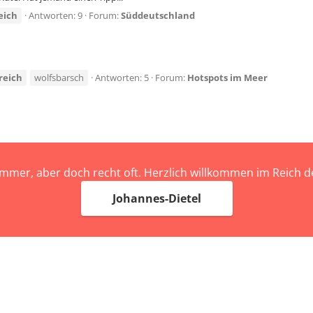
eich
Antworten: 9
Forum:
Süddeutschland
reich
wolfsbarsch
Antworten: 5
Forum:
Hotspots im Meer
immer, aber doch recht oft. Herzlich willkommen im Reich
Johannes-Dietel