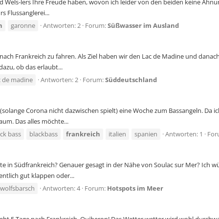
und Wels-lers Ihre Freude haben, wovon ich leider von den beiden keine Ahn
rs Flussanglerei...
h
garonne
Antworten: 2
Forum:
Süßwasser im Ausland
 nach Frankreich zu fahren. Als Ziel haben wir den Lac de Madine und danac
dazu, ob das erlaubt...
c de madine
Antworten: 2
Forum:
Süddeutschland
 (solange Corona nicht dazwischen spielt) eine Woche zum Bassangeln. Da ich
aum. Das alles möchte...
ack bass
blackbass
frankreich
italien
spanien
Antworten: 1
For
te in Südfrankreich? Genauer gesagt in der Nähe von Soulac sur Mer? Ich w
ntlich gut klappen oder...
wolfsbarsch
Antworten: 4
Forum:
Hotspots im Meer