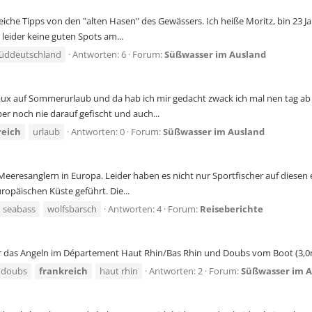
reiche Tipps von den "alten Hasen" des Gewässers. Ich heiße Moritz, bin 23 
eider keine guten Spots am...
üddeutschland
Antworten: 6
Forum:
Süßwasser im Ausland
aux auf Sommerurlaub und da hab ich mir gedacht zwack ich mal nen tag ab
er noch nie darauf gefischt und auch...
reich
urlaub
Antworten: 0
Forum:
Süßwasser im Ausland
n Meeresanglern in Europa. Leider haben es nicht nur Sportfischer auf diese
päischen Küste geführt. Die...
seabass
wolfsbarsch
Antworten: 4
Forum:
Reiseberichte
 das Angeln im Département Haut Rhin/Bas Rhin und Doubs vom Boot (3,0m 
doubs
frankreich
haut rhin
Antworten: 2
Forum:
Süßwasser im 