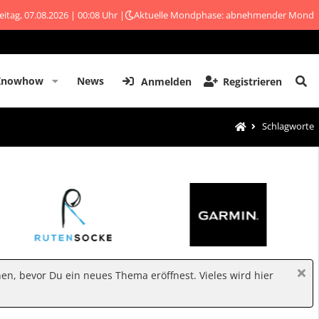
eitag, 07.08.2026 | 00:08 Uhr |
Aktuelle Mondphase: abnehmender Mond
Knowhow
News
Anmelden
Registrieren
Schlagworte
hen, bevor Du ein neues Thema eröffnest. Vieles wird hier