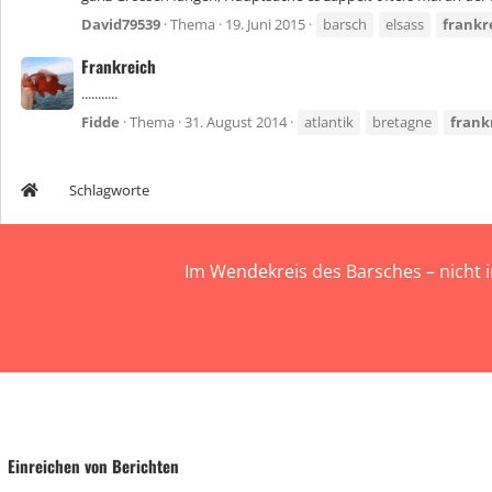
David79539
Thema
19. Juni 2015
barsch
elsass
frankr
Frankreich
...........
Fidde
Thema
31. August 2014
atlantik
bretagne
frank
Schlagworte
Im Wendekreis des Barsches – nicht 
Einreichen von Berichten