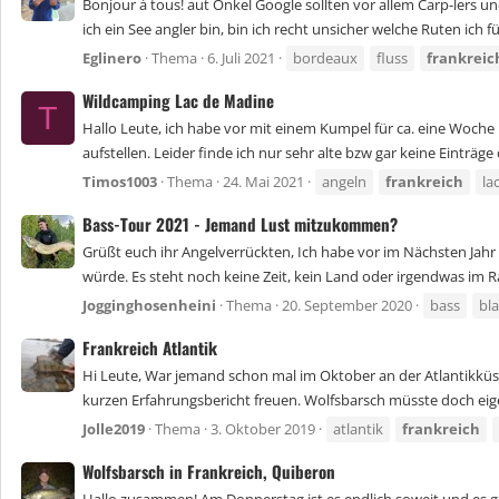
Bonjour à tous! aut Onkel Google sollten vor allem Carp-lers 
ich ein See angler bin, bin ich recht unsicher welche Ruten ich fü
Eglinero
Thema
6. Juli 2021
bordeaux
fluss
frankreic
Wildcamping Lac de Madine
T
Hallo Leute, ich habe vor mit einem Kumpel für ca. eine Woche
aufstellen. Leider finde ich nur sehr alte bzw gar keine Einträge 
Timos1003
Thema
24. Mai 2021
angeln
frankreich
la
Bass-Tour 2021 - Jemand Lust mitzukommen?
Grüßt euch ihr Angelverrückten, Ich habe vor im Nächsten Jahr
würde. Es steht noch keine Zeit, kein Land oder irgendwas im R
Jogginghosenheini
Thema
20. September 2020
bass
bl
Frankreich Atlantik
Hi Leute, War jemand schon mal im Oktober an der Atlantikküs
kurzen Erfahrungsbericht freuen. Wolfsbarsch müsste doch eige
Jolle2019
Thema
3. Oktober 2019
atlantik
frankreich
Wolfsbarsch in Frankreich, Quiberon