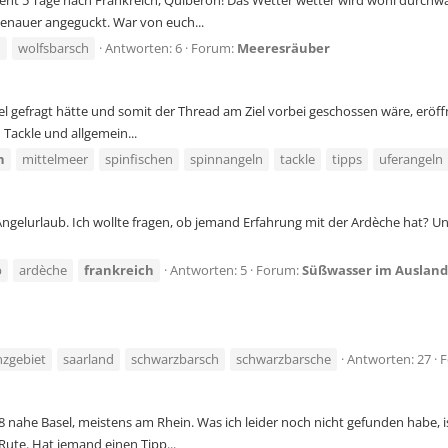
ht 5 Tage nach Frankreich, Quiberon! Das Wetter wetter wird wohl durchwac
enauer angeguckt. War von euch...
h
wolfsbarsch
Antworten: 6
Forum:
Meeresräuber
el gefragt hätte und somit der Thread am Ziel vorbei geschossen wäre, eröff
Tackle und allgemein...
h
mittelmeer
spinfischen
spinnangeln
tackle
tipps
uferangeln
ngelurlaub. Ich wollte fragen, ob jemand Erfahrung mit der Ardèche hat? Un
b
ardèche
frankreich
Antworten: 5
Forum:
Süßwasser im Ausland
nzgebiet
saarland
schwarzbarsch
schwarzbarsche
Antworten: 27
F
 nahe Basel, meistens am Rhein. Was ich leider noch nicht gefunden habe, i
Rute. Hat jemand einen Tipp...