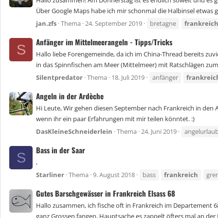
Hallo zusammen! Am Donnerstag ist es endlich soweit und es ge
Über Google Maps habe ich mir schonmal die Halbinsel etwas g
jan.zfs
Thema
24. September 2019
bretagne
frankreic
Anfänger im Mittelmeerangeln - Tipps/Tricks
S
Hallo liebe Forengemeinde, da ich im China-Thread bereits zuvi
in das Spinnfischen am Meer (Mittelmeer) mit Ratschlägen zum 
Silentpredator
Thema
18. Juli 2019
anfänger
frankreic
Angeln in der Ardèche
Hi Leute, Wir gehen diesen September nach Frankreich in den A
wenn ihr ein paar Erfahrungen mit mir teilen könntet. :)
DasKleineSchneiderlein
Thema
24. Juni 2019
angelurlau
Bass in der Saar
S
,
Starliner
Thema
9. August 2018
bass
frankreich
gre
Gutes Barschgewässer in Frankreich Elsass 68
Hallo zusammen, ich fische oft in Frankreich im Departement 68
ganz Grossen fangen, Hauptsache es zappelt öfters mal an der 