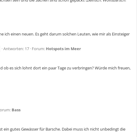
hsen sein und die Sachen sind schon gepackt! Zielfisch: Wolfsbarsch!
ne ich einen neuen. Es geht darum solchen Leuten, wie mir als Einsteiger
Antworten: 17
Forum:
Hotspots im Meer
d ob es sich lohnt dort ein paar Tage zu verbringen? Würde mich freuen,
orum:
Bass
st ein gutes Gewässer für Barsche. Dabei muss ich nicht unbedingt die