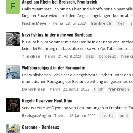
Angel am Rhein bei Breisach, Frankreich
F
Hallo zusammen, Ich bin neu hier und erhoffe mir ein paar hilf
längerer Pause wieder mit dem Angeln angefangen, kenne aber l
FischerMeyer
Thema
28. Juli 2023
frankreich
rhein
s
bass fishing in der nähe von Bordeaux
hi Leute bin im Sommer mit der Familie in der nähe von Borde
keinerlei Erfahrung mit bass also nur so von YouTube und so ab
Timkilian
Thema
21. April 2023
bass
bordeaux
frank
Wolfsbarschjagd in der Normandie
Der Wolfsbarsch - vielleicht die begehrteste Fischart unter de
dramatischen Rückgang der Bestände entlang der gesamten euro
Danschman
Thema
22. Januar 2022
fiiiish
frankreich
Regeln Gewässer Haut Rhin
Servus Leute weiß jemand von Bestimmungen in Frankreich für
BreisgauAngler
Thema
18. Januar 2022
bas rhin
boot
Garonne - Bordeaux