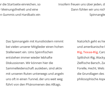
 die Startseite einreichen, so
Insofern freuen uns über jeden, 
r Meinungsfreiheit und eine
Dann fühlen wir uns nich
von Gummis und Hardbaits ein
Spinnangle
Das Spinnangeln mit Kunstködern nimmt
Natürlich geht es hi
bei vielen unserer Mitglieder einen hohen
und amerikanische
Stellenwert ein. Ums Spinnfischen
Rig
,
Texas-Rig
, Car
entstehen immer wieder lebhafte
Splitshot-Rig, Wacky-
Diskussionen. Wir können hier die
Zielfische Barsch, Z
Sammelleidenschaft ausleben, sind aktiv
Forelle, Hecht, Wel
mit unseren Ruten unterwegs und angeln
die Grundlagen des
uns oft in einen Tunnel, der uns weit weg
philosophische Aspe
führt von den Phänomenen des Alltags.