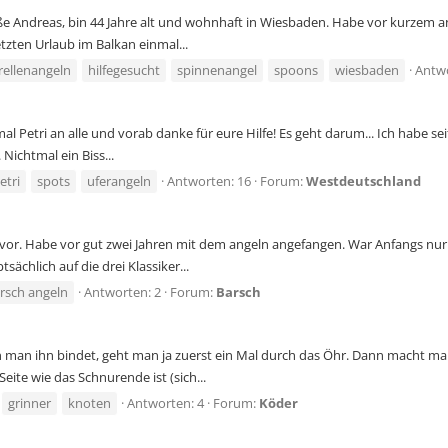
iße Andreas, bin 44 Jahre alt und wohnhaft in Wiesbaden. Habe vor kurzem 
etzten Urlaub im Balkan einmal...
rellenangeln
hilfegesucht
spinnenangel
spoons
wiesbaden
Antwo
l Petri an alle und vorab danke für eure Hilfe! Es geht darum... Ich habe 
 Nichtmal ein Biss...
etri
spots
uferangeln
Antworten: 16
Forum:
Westdeutschland
al vor. Habe vor gut zwei Jahren mit dem angeln angefangen. War Anfangs n
chlich auf die drei Klassiker...
rsch angeln
Antworten: 2
Forum:
Barsch
an ihn bindet, geht man ja zuerst ein Mal durch das Öhr. Dann macht man e
eite wie das Schnurende ist (sich...
grinner
knoten
Antworten: 4
Forum:
Köder