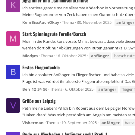
Jigspinner und „Gummischutzhülse“
K
Ich sortiere gerade meine allererste Köderbox in Vorbereitung a
Meine Roguerunner von Zeck haben einen Gummischutz über d
KeinBissAuchOkay
Thema
30. November 2025
anfänger
Start Spinningrute Forelle/Barsch
M
Moin in die Runde, kurz vorab: Mir ist bewusst, dass viele dies
werden dort oft nur Abkürzungen von Ruten genannt (z. B. Swift 
Miodym
Thema
16. Oktober 2025
anfänger
barsch rut
Erstes Fliegentackle
B
Ich bin absoluter Anfänger im Fliegenfischen und habe so viel
Frage ist was würdet ihr als erste Fliegenrute empfehlen? Das G
Ben_12_34_56
Thema
6. Oktober 2025
anfänger
fliegen
Grüße aus Leipzig
V
Petri meine Lieben! <3 Ich bin Robert aus dem Leipziger Nordw
"Haken dran"! Was mich persönlich am Angeln am meisten reizt:
Visherman
Thema
19. September 2025
anfänger
barsc
Gude aus Wiesbaden / Anfänger sucht Profi :)