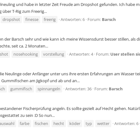
lneuling und habe in letzter Zeit Freude am Dropshot gefunden. Ich habe mi
g über T-Rig zum Freerig...
dropshot
finesse
freerig
Antworten: 6
Forum:
Barsch
en der Barsch sehr und wie kann ich meine Wissensdurst besser stillen, als 
echte, seit ca. 2 Monaten...
shot
nosehooking
vorstellung
Antworten: 4
Forum:
User stellen si
die Neulinge oder Anfänger unter uns ihre ersten Erfahrungen am Wasser tei
 Gummifischen am Jigkopf und ab und an...
sch
gummifisch
spinnangeln
Antworten: 36
Forum:
Barsch
tandener Fischerprüfung angeln. Es sollte gezielt auf Hecht gehen. Natürl
gestattet zu sein :D So nun...
auswahl
farbe
fischen
hecht
köder
typ
wetter
Antworten: 6