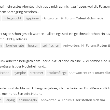
uf mein erstes Abenteur. Ich traue mich gar nicht zu fragen, weil die Feage
em Sprengring zwischen...
hilfegesucht
jigspinner
Antworten: 9
Forum:
Talent-Schmiede
er Fragen schon gestellt wurden – allerdings sind einige Threads schon ein pa
/ BA233), oder es...
en
forellen rute
hessen
spinfischen
Antworten: 14
Forum:
Ruten (
e unklarheiten bezüglich dem Tackle. Aktuel habe ich eine 5/6er combo eine
ewässer ist der Hochrhein und...
fischen
nymphe
streamer
trockenfliege
Antworten: 16
Forum:
Fli
esten und dachte mir Anfang des Jahres, ich mache in den End-30ern endlich 
 mehr draußen sein, Natur...
h
leipzig
spinnangeln
Antworten: 4
Forum:
User stellen sich vor