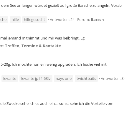
n dem See anfangen würdet gezielt auf große Barsche zu angeln. Vorab
uche
hilfe
hilfegesucht
Antworten: 24
Forum:
Barsch
h mal jemand mitnimmt und mir was beibringt. Lg
um:
Treffen, Termine & Kontakte
 5-20g. Ich möchte nun ein wenig upgraden. Ich fische viel mit
levante
levante jp f4-68lv
nays one
twichtbaits
Antworten: 8
die Zwecke sehe ich es auch ein.... sonst sehe ich die Vorteile vom