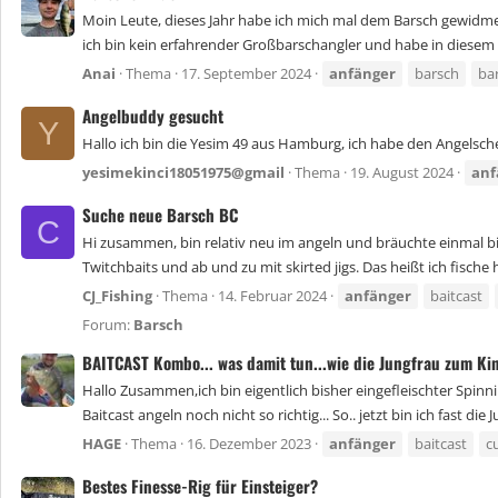
Moin Leute, dieses Jahr habe ich mich mal dem Barsch gewidmet
ich bin kein erfahrender Großbarschangler und habe in diesem Se
Anai
Thema
17. September 2024
anfänger
barsch
ba
Angelbuddy gesucht
Y
Hallo ich bin die Yesim 49 aus Hamburg, ich habe den Angelsc
yesimekinci18051975@gmail
Thema
19. August 2024
anf
Suche neue Barsch BC
C
Hi zusammen, bin relativ neu im angeln und bräuchte einmal bitt
Twitchbaits und ab und zu mit skirted jigs. Das heißt ich fische 
CJ_Fishing
Thema
14. Februar 2024
anfänger
baitcast
Forum:
Barsch
BAITCAST Kombo... was damit tun...wie die Jungfrau zum Kin
Hallo Zusammen,ich bin eigentlich bisher eingefleischter Spinnin
Baitcast angeln noch nicht so richtig... So.. jetzt bin ich fast die
HAGE
Thema
16. Dezember 2023
anfänger
baitcast
c
Bestes Finesse-Rig für Einsteiger?