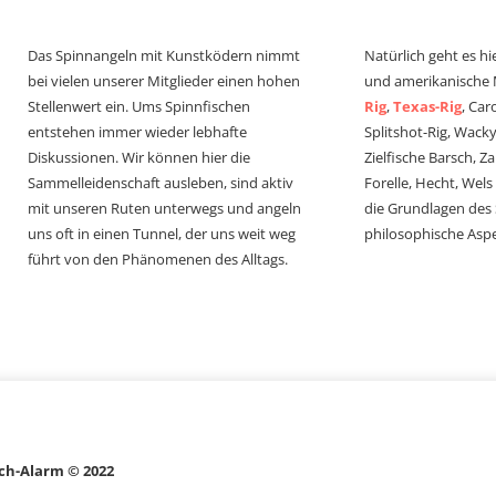
Das Spinnangeln mit Kunstködern nimmt
Natürlich geht es hi
bei vielen unserer Mitglieder einen hohen
und amerikanische
Stellenwert ein. Ums Spinnfischen
Rig
,
Texas-Rig
, Car
entstehen immer wieder lebhafte
Splitshot-Rig, Wacky-
Diskussionen. Wir können hier die
Zielfische Barsch, Z
Sammelleidenschaft ausleben, sind aktiv
Forelle, Hecht, Wel
mit unseren Ruten unterwegs und angeln
die Grundlagen des
uns oft in einen Tunnel, der uns weit weg
philosophische Aspe
führt von den Phänomenen des Alltags.
ch-Alarm © 2022