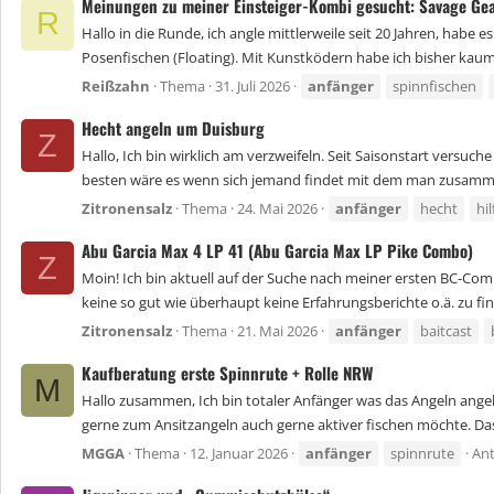
Meinungen zu meiner Einsteiger-Kombi gesucht: Savage Ge
R
Hallo in die Runde, ich angle mittlerweile seit 20 Jahren, habe 
Posenfischen (Floating). Mit Kunstködern habe ich bisher kaum 
Reißzahn
Thema
31. Juli 2026
anfänger
spinnfischen
Hecht angeln um Duisburg
Z
Hallo, Ich bin wirklich am verzweifeln. Seit Saisonstart versuc
besten wäre es wenn sich jemand findet mit dem man zusamm
Zitronensalz
Thema
24. Mai 2026
anfänger
hecht
hil
Abu Garcia Max 4 LP 41 (Abu Garcia Max LP Pike Combo)
Z
Moin! Ich bin aktuell auf der Suche nach meiner ersten BC-Com
keine so gut wie überhaupt keine Erfahrungsberichte o.ä. zu fin
Zitronensalz
Thema
21. Mai 2026
anfänger
baitcast
Kaufberatung erste Spinnrute + Rolle NRW
M
Hallo zusammen, Ich bin totaler Anfänger was das Angeln angeh
gerne zum Ansitzangeln auch gerne aktiver fischen möchte. Das
MGGA
Thema
12. Januar 2026
anfänger
spinnrute
Ant