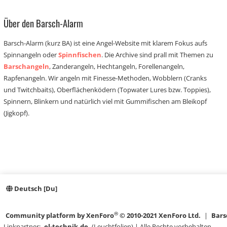
Über den Barsch-Alarm
Barsch-Alarm (kurz BA) ist eine Angel-Website mit klarem Fokus aufs
Spinnangeln oder
Spinnfischen
. Die Archive sind prall mit Themen zu
Barschangeln
, Zanderangeln, Hechtangeln, Forellenangeln,
Rapfenangeln. Wir angeln mit Finesse-Methoden, Wobblern (Cranks
und Twitchbaits), Oberflächenködern (Topwater Lures bzw. Toppies),
Spinnern, Blinkern und natürlich viel mit Gummifischen am Bleikopf
(Jigkopf).
Deutsch [Du]
®
Community platform by XenForo
© 2010-2021 XenForo Ltd.
|
Bars
Linkpartner:
el-technik.de
(Leuchtfolien) | Alle Rechte vorbehalten.