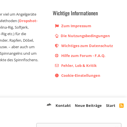
Wichtige Informationen
er viel um Angelgeräte
 Methoden (
Dropshot-
Zum Impressum
olina-Rig, Softjerk,
Rig etc.) für die
Die Nutzungsbedingungen
ander, Rapfen, Döbel,
Wichtiges zum Datenschutz
s usw. – aber auch um
 Spinnangelns und um
Hilfe zum Forum - F.A.Q.
kte des Spinnfischens.
Fehler, Lob & Kritik
Cookie-Einstellungen
Registriere dich noch heute!
Dich erwarten langjährige Angel Fans
Kontakt
Neue Beiträge
Start
R
S
mit einem umfangreichen Wissen.
S
Jeder, der dem angeln verfallen ist,
sollte sich hier befinden.