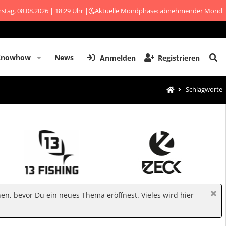
stag, 08.08.2026 | 18:29 Uhr |
Aktuelle Mondphase: abnehmender Mond
Knowhow
News
Anmelden
Registrieren
Schlagworte
hen, bevor Du ein neues Thema eröffnest. Vieles wird hier