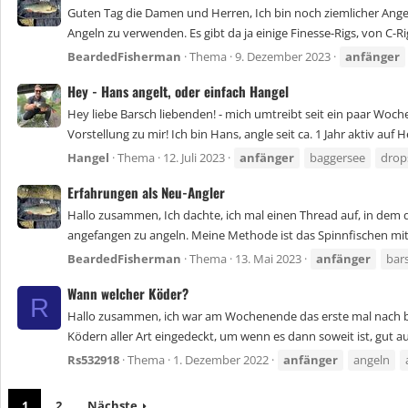
Guten Tag die Damen und Herren, Ich bin noch ziemlicher Ange
Angeln zu verwenden. Es gibt da ja einige Finesse-Rigs, von C-Ri
BeardedFisherman
Thema
9. Dezember 2023
anfänger
Hey - Hans angelt, oder einfach Hangel
Hey liebe Barsch liebenden! - mich umtreibt seit ein paar Woch
Vorstellung zu mir! Ich bin Hans, angle seit ca. 1 Jahr aktiv auf H
Hangel
Thema
12. Juli 2023
anfänger
baggersee
drop
Erfahrungen als Neu-Angler
Hallo zusammen, Ich dachte, ich mal einen Thread auf, in dem 
angefangen zu angeln. Meine Methode ist das Spinnfischen mit
BeardedFisherman
Thema
13. Mai 2023
anfänger
bar
Wann welcher Köder?
R
Hallo zusammen, ich war am Wochenende das erste mal nach bes
Ködern aller Art eingedeckt, um wenn es dann soweit ist, gut aus
Rs532918
Thema
1. Dezember 2022
anfänger
angeln
1
2
Nächste