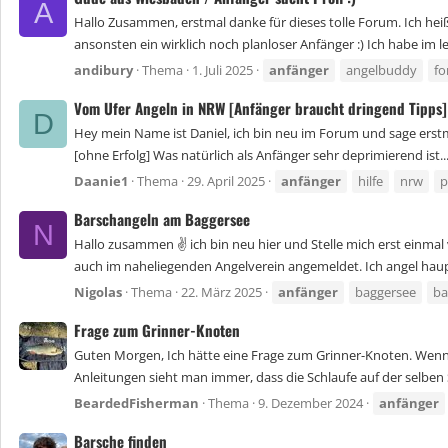
A
Hallo Zusammen, erstmal danke für dieses tolle Forum. Ich he
ansonsten ein wirklich noch planloser Anfänger :) Ich habe im l
andibury
Thema
1. Juli 2025
anfänger
angelbuddy
fo
Vom Ufer Angeln in NRW [Anfänger braucht dringend Tipps]
D
Hey mein Name ist Daniel, ich bin neu im Forum und sage erstma
[ohne Erfolg] Was natürlich als Anfänger sehr deprimierend ist...
Daanie1
Thema
29. April 2025
anfänger
hilfe
nrw
p
Barschangeln am Baggersee
N
Hallo zusammen ✌️ ich bin neu hier und Stelle mich erst einm
auch im naheliegenden Angelverein angemeldet. Ich angel hauptsä
Nigolas
Thema
22. März 2025
anfänger
baggersee
ba
Frage zum Grinner-Knoten
Guten Morgen, Ich hätte eine Frage zum Grinner-Knoten. Wenn m
Anleitungen sieht man immer, dass die Schlaufe auf der selben S
BeardedFisherman
Thema
9. Dezember 2024
anfänger
Barsche finden