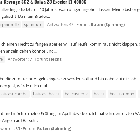
ar Revenge SG2 & Daiwa 23 Exceler LT 4000C
es allerdings die letzten 10 Jahre etwas ruhiger angehen lassen. Meine bisher
gefischt. Da mein Bruder...
spinnrolle
spinnrute
Antworten: 42
Forum:
Ruten (Spinning)
he ich einen Hecht zu fangen aber es will auf Teufel komm raus nicht klappe
en angeln gehen könnte und...
fe
Antworten: 7
Forum:
Hecht
bo die zum Hecht-Angeln eingesetzt werden soll und bin dabei auf die „Abu
den gibt, würde mich mal...
baitcast combo
baitcast hecht
baitcast rolle
hecht
hecht combo
t und möchte meine Prüfung im April abwickeln. Ich habe in den letzten Woc
 Angeln auf Barsch...
worten: 35
Forum:
Ruten (Spinning)