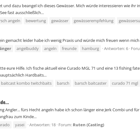
 und dazu beangel ich dieses Gewässer. Mich würde interessieren wie ihr i
e fast ausschließlich...
rsch angeln
bewertung
gewässer
gewässerempfehlung
gewässers
hein gemacht leider habe ich wenig Praxis und würde mich freuen wenn mic
änger
angelbuddy
angeln
freunde
hamburg
Antworten: 6
For
e eure Hilfe. Ich fische aktuell eine Curado MGL 71 und eine 13 fishing fate
hauptsächlich Hardbaits...
baitcast kombo twitchbaits
barsch
barsch baitcaster
curado 71 mgl
de...
g Angler... fürs Hecht angeln habe ich schon länger eine Jerk Combi und für 
 Jungfrau zum Kinde...
urado
yasei
Antworten: 18
Forum:
Ruten (Casting)