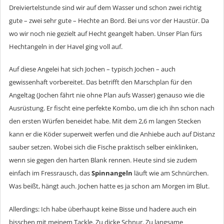
Dreiviertelstunde sind wir auf dem Wasser und schon zwei richtig
gute – zwei sehr gute – Hechte an Bord. Bei uns vor der Haustür. Da
wo wir noch nie gezielt auf Hecht geangelt haben. Unser Plan fürs
Hechtangeln in der Havel ging voll auf.
Auf diese Angelei hat sich Jochen – typisch Jochen – auch
gewissenhaft vorbereitet. Das betrifft den Marschplan für den
Angeltag (Jochen fährt nie ohne Plan aufs Wasser) genauso wie die
Ausrüstung. Er fischt eine perfekte Kombo, um die ich ihn schon nach
den ersten Würfen beneidet habe. Mit dem 2,6 m langen Stecken
kann er die Köder superweit werfen und die Anhiebe auch auf Distanz
sauber setzen. Wobei sich die Fische praktisch selber einklinken,
wenn sie gegen den harten Blank rennen. Heute sind sie zudem
einfach im Fressrausch, das
Spinnangeln
läuft wie am Schnürchen.
Was beißt, hängt auch. Jochen hatte es ja schon am Morgen im Blut.
Allerdings: Ich habe überhaupt keine Bisse und hadere auch ein
bisschen mit meinem Tackle. Zu dicke Schnur. Zu langsame