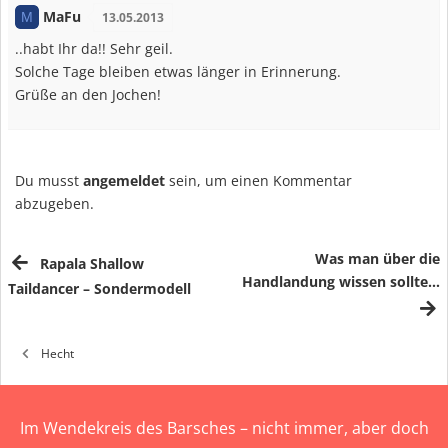
MaFu
M
13.05.2013
..habt Ihr da!! Sehr geil.
Solche Tage bleiben etwas länger in Erinnerung.
Grüße an den Jochen!
Du musst
angemeldet
sein, um einen Kommentar
abzugeben.
Was man über die
Rapala Shallow
Handlandung wissen sollte…
Taildancer – Sondermodell
Hecht
Im Wendekreis des Barsches – nicht immer, aber doch