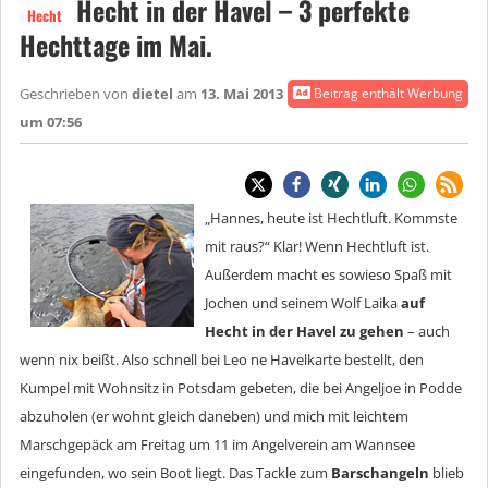
Hecht in der Havel – 3 perfekte
Hecht
Hechttage im Mai.
Geschrieben von
dietel
am
13. Mai 2013
Beitrag enthält Werbung
um 07:56
„Hannes, heute ist Hechtluft. Kommste
mit raus?“ Klar! Wenn Hechtluft ist.
Außerdem macht es sowieso Spaß mit
Jochen und seinem Wolf Laika
auf
Hecht in der Havel zu gehen
– auch
wenn nix beißt. Also schnell bei Leo ne Havelkarte bestellt, den
Kumpel mit Wohnsitz in Potsdam gebeten, die bei Angeljoe in Podde
abzuholen (er wohnt gleich daneben) und mich mit leichtem
Marschgepäck am Freitag um 11 im Angelverein am Wannsee
eingefunden, wo sein Boot liegt. Das Tackle zum
Barschangeln
blieb