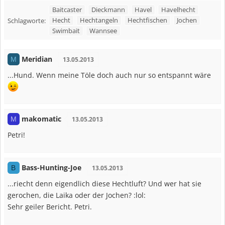
Baitcaster
Dieckmann
Havel
Havelhecht
Hecht
Hechtangeln
Hechtfischen
Jochen
Schlagworte:
Swimbait
Wannsee
Meridian
M
13.05.2013
...Hund. Wenn meine Töle doch auch nur so entspannt wäre
makomatic
M
13.05.2013
Petri!
Bass-Hunting-Joe
B
13.05.2013
...riecht denn eigendlich diese Hechtluft? Und wer hat sie
gerochen, die Laika oder der Jochen? :lol:
Sehr geiler Bericht. Petri.