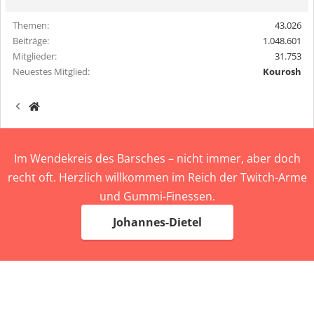
Themen
43.026
Beiträge
1.048.601
Mitglieder
31.753
Neuestes Mitglied
Kourosh
Im Wendekreis des Barsches – nicht immer, aber doch
recht oft. Herzlich willkommen im Reich der Twitch-Arme
und Gummi-Finessen.
Johannes-Dietel