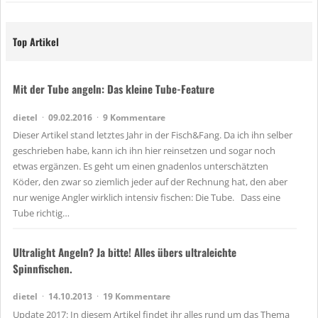
e
t
Top Artikel
Mit der Tube angeln: Das kleine Tube-Feature
dietel
09.02.2016
9 Kommentare
Dieser Artikel stand letztes Jahr in der Fisch&Fang. Da ich ihn selber
geschrieben habe, kann ich ihn hier reinsetzen und sogar noch
etwas ergänzen. Es geht um einen gnadenlos unterschätzten
Köder, den zwar so ziemlich jeder auf der Rechnung hat, den aber
nur wenige Angler wirklich intensiv fischen: Die Tube. Dass eine
Tube richtig…
Ultralight Angeln? Ja bitte! Alles übers ultraleichte
Spinnfischen.
dietel
14.10.2013
19 Kommentare
Update 2017: In diesem Artikel findet ihr alles rund um das Thema