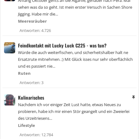
Anfang Oktober gehts an die Algarve, genauer nach Pêra. Mal
g
sehen was da so geht. Ist mein erster Versuch in Sachen Shore
e
Jigging. Habe mir die...
h
e
Meeresräuber
f
Antworten
4.726
t
e
t
Feindkontakt mit Lucky Luck C225 - was tun?
Würde die auch weiterfischen, und sicherheitshalber halt ne
Ersatzrute mitnehmen. ;) Mit Glück isses nur sehr oberflächlich
und es passiert nie...
Ruten
Antworten
3
Kulinarisches
A
n
Nachdem ich vor einiger Zeit Lust hatte, etwas Neues zu
g
probieren, habe ich mir einen Stör geangelt und ein Zweierlei
e
des Urzeitriesens...
h
e
Lifestyle
f
Antworten
12.784
t