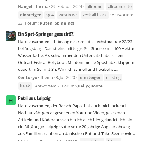
Hangel
Thema
29. Februar 2024
allround
allroundrute
einsteiger
sg 4
westin w3
zeck all black
Antworten:
33
Forum:
Ruten (Spinning)
Ein Spot-Springer gesucht!?!
Hallo zusammen, ich beangle zur zeit die Lechstaustufe 22/23
bei Augsburg. Das ist eine mittelgroßer Stausee mit 160 Hektar
Wasserfläche. Als schwimmenden Untersatz habe ich ein
Outcast Fishcat Bellyboot. Mit dem meine Spost abzuklappern
dauert im Schnitt 3h. Wirklich schnell und flexibel ist...
Centuryo
Thema
3. Juli 2020
einsteiger
einstieg
kajak
Antworten: 2
Forum:
(Belly-)Boote
Petri aus Leipzig
H
Hallo zusammen, der Barsch-Papst hat auch mich bekehrt!
Nach unzähligen angesehenen Youtube-Video, gelesenen
Artikeln und Köderabrissen bin ich auch hier gelandet. Ich bin
ein 36-jähriger Leipziger, der seine 20-jährige Angelerfahrung
aus Familienurlauben an dänischen Put-and-Take-Seen sowie...