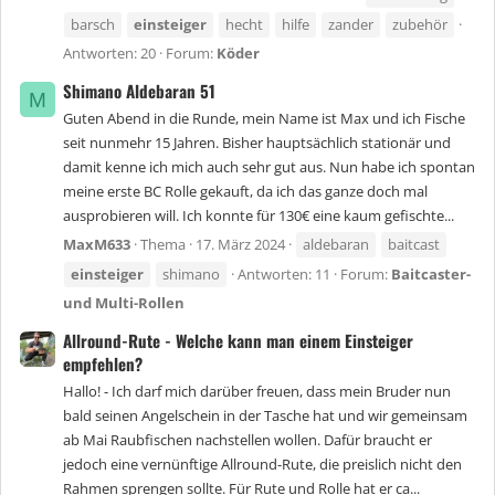
barsch
einsteiger
hecht
hilfe
zander
zubehör
Antworten: 20
Forum:
Köder
Shimano Aldebaran 51
M
Guten Abend in die Runde, mein Name ist Max und ich Fische
seit nunmehr 15 Jahren. Bisher hauptsächlich stationär und
damit kenne ich mich auch sehr gut aus. Nun habe ich spontan
meine erste BC Rolle gekauft, da ich das ganze doch mal
ausprobieren will. Ich konnte für 130€ eine kaum gefischte...
MaxM633
Thema
17. März 2024
aldebaran
baitcast
einsteiger
shimano
Antworten: 11
Forum:
Baitcaster-
und Multi-Rollen
Allround-Rute - Welche kann man einem Einsteiger
empfehlen?
Hallo! - Ich darf mich darüber freuen, dass mein Bruder nun
bald seinen Angelschein in der Tasche hat und wir gemeinsam
ab Mai Raubfischen nachstellen wollen. Dafür braucht er
jedoch eine vernünftige Allround-Rute, die preislich nicht den
Rahmen sprengen sollte. Für Rute und Rolle hat er ca...