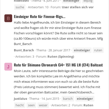
hidetoshi
Thema
4. Juni 2017
einsteiger
leipzig
suche
Antworten: 10
Forum:
User stellen sich vor
Einsteiger Rute für Finesse-Rigs...
B
Hallo liebe Angelfreunde, ich bin Einsteiger in diesem Bereich
und wollte fragen ob ihr mir eine Einsteiger Rute zum finesse
Fischen vorschlagen könnt? Die Rute sollte nicht so teuer sein
(ca.80-100euro) ich würde mich über eine Antwort freuen. Mfg
Bunt_Barsch
Bunt_Barsch
Thema
28. Januar 2017
einsteiger
ruten
Antworten: 3
Forum:
Ruten (Spinning)
Rute für Shimano Chronarch Ci4+ 151 HG LH (C14) Baitcast
J
Moin Leute, sehr interessante Beiträge die hier so geschrieben
werden. Ich bin komplette Laie im Angelthema und möchte
mich etwas informieren was von euch so als die beste Rute
(Preis Leistung muss stimmen) bewertet wird. Ich Fische mit
der oben genannten Baitcaster, mein Gewichtsbereich...
Justizius
Thema
14. Juni 2015
barsch
einsteiger
hecht
seen
weser
Antworten: 2
Forum:
Ruten