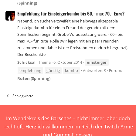
(Spinning)
Empfehlung für Einsteigerkombo bis 60,- max 70,- Euro?
Nabend, ich suche verzweifelt eine halbwegs akzeptable
Einsteigerkombo für einen Freund der gerade mit dem
Spinnfischen beginnt. Grobe Voraussetzung wäre: - 60,- bis
max 70,- für Rute+Rolle (Wir legen mit ein paar Freunden
zusammen und daher ist der Preisrahmen dadurch begrenzt)
Der Beschenkte...
Schicksal
Thema
6. Oktober 2014
einsteiger
empfehlung
günstig
kombo
Antworten: 9
Forum:
Ruten (Spinning)
Schlagworte
Im Wendekreis des Barsches – nicht immer, aber doch
recht oft. Herzlich willkommen im Reich der Twitch-Arme
und Gummi-Finessen.