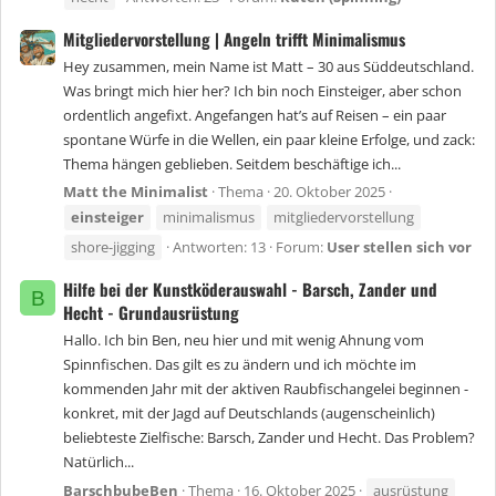
Mitgliedervorstellung | Angeln trifft Minimalismus
Hey zusammen, mein Name ist Matt – 30 aus Süddeutschland.
Was bringt mich hier her? Ich bin noch Einsteiger, aber schon
ordentlich angefixt. Angefangen hat’s auf Reisen – ein paar
spontane Würfe in die Wellen, ein paar kleine Erfolge, und zack:
Thema hängen geblieben. Seitdem beschäftige ich...
Matt the Minimalist
Thema
20. Oktober 2025
einsteiger
minimalismus
mitgliedervorstellung
shore-jigging
Antworten: 13
Forum:
User stellen sich vor
Hilfe bei der Kunstköderauswahl - Barsch, Zander und
B
Hecht - Grundausrüstung
Hallo. Ich bin Ben, neu hier und mit wenig Ahnung vom
Spinnfischen. Das gilt es zu ändern und ich möchte im
kommenden Jahr mit der aktiven Raubfischangelei beginnen -
konkret, mit der Jagd auf Deutschlands (augenscheinlich)
beliebteste Zielfische: Barsch, Zander und Hecht. Das Problem?
Natürlich...
BarschbubeBen
Thema
16. Oktober 2025
ausrüstung