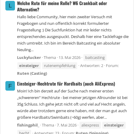
Welche Rute für meine Rolle? W6 Crankbait oder
L
Alternative?
Hallo liebe Community, hier mein zweiter Versuch mit
Fragebogen und nun offentlich korrekt formulierter
Fragestellung :) Die Suchfunktion hat mir leider nichts
entsprechendes ausgespuckt. Deshalb hier eine Tacklefrage die
mich umtreibt. Ich bin im Bereich Baitcasting ein absoluter
Neuling...
Luckylucker
Thema
13. Mai 2026
baitcasting
einsteiger
rutenempfehlung
Antworten: 2
Forum:
Ruten (Casting)
Einsteiger-Hechtrute für Hardbaits (auch AliExpress)
F
Moin! Ich bin derzeit auf der Suche nach meiner ersten
„schwereren“ Hechtrute - bei meiner jetzigen Allrounder ist bei
35g Schluss. Ich gehe jetzt nicht oft und viel auf Hecht angeln,
würde aber trotzdem gerne eine haben, mit der man gut auch
größere Hardbaits/Swimbaits (~60g) werfen, aber...
fishingphil_
Thema
7. Mai 2026
aliexpress
einsteiger
hecht
Antworten: 23
Forum:
Ruten (Spinning)