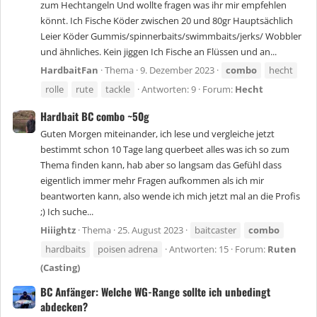
zum Hechtangeln Und wollte fragen was ihr mir empfehlen
könnt. Ich Fische Köder zwischen 20 und 80gr Hauptsächlich
Leier Köder Gummis/spinnerbaits/swimmbaits/jerks/ Wobbler
und ähnliches. Kein jiggen Ich Fische an Flüssen und an...
HardbaitFan
Thema
9. Dezember 2023
combo
hecht
rolle
rute
tackle
Antworten: 9
Forum:
Hecht
Hardbait BC combo ~50g
Guten Morgen miteinander, ich lese und vergleiche jetzt
bestimmt schon 10 Tage lang querbeet alles was ich so zum
Thema finden kann, hab aber so langsam das Gefühl dass
eigentlich immer mehr Fragen aufkommen als ich mir
beantworten kann, also wende ich mich jetzt mal an die Profis
;) Ich suche...
Hiiightz
Thema
25. August 2023
baitcaster
combo
hardbaits
poisen adrena
Antworten: 15
Forum:
Ruten
(Casting)
BC Anfänger: Welche WG-Range sollte ich unbedingt
abdecken?