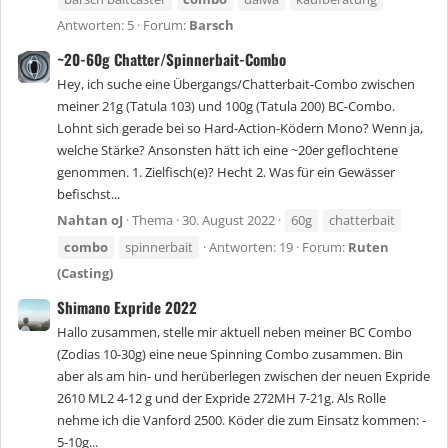
Antworten: 5
Forum:
Barsch
~20-60g Chatter/Spinnerbait-Combo
Hey, ich suche eine Übergangs/Chatterbait-Combo zwischen
meiner 21g (Tatula 103) und 100g (Tatula 200) BC-Combo.
Lohnt sich gerade bei so Hard-Action-Ködern Mono? Wenn ja,
welche Stärke? Ansonsten hätt ich eine ~20er geflochtene
genommen. 1. Zielfisch(e)? Hecht 2. Was für ein Gewässer
befischst...
Nahtan oJ
Thema
30. August 2022
60g
chatterbait
combo
spinnerbait
Antworten: 19
Forum:
Ruten
(Casting)
Shimano Expride 2022
Hallo zusammen, stelle mir aktuell neben meiner BC Combo
(Zodias 10-30g) eine neue Spinning Combo zusammen. Bin
aber als am hin- und herüberlegen zwischen der neuen Expride
2610 ML2 4-12 g und der Expride 272MH 7-21g. Als Rolle
nehme ich die Vanford 2500. Köder die zum Einsatz kommen: -
5-10g...