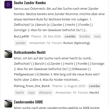
Suche Zander Kombo
B
Servus aus Österreich, Bin auf der Suche nach einer Zander
Kombo. Besitze bereits eine Zander Wumme, möchte aber eine
etwas leichtere Rute für leichtere Köder mir zulegen. 1.
Zielfisch(e)? [x ] Barsch [x ] Zander [ ] Hecht [ ] Forelle [ ]
Sonstige: 2. Was für ein Gewässer befischst Du? [ ]...
BuLLy#36
Thema
28. Mai 2026
combo
kombo
rute
zander
Antworten: 10
Forum:
Ruten (Spinning)
Baitcastcombo Hecht
Moin, Ich bin auf der Suche nach einer hecht bc comb. .
Zielfisch(e)? [ ] Barsch [ x] Zander [ ] Hecht [ ] Forelle [ ] Sonstige:
2. Was für ein Gewässer befischst Du? [ ] Stillwasser [ ]
Fließgewässer [ X] Beides 3. Wie lang soll die neue Rute sein?
Nicht über 2,40m 4. Was für Köder möchtest...
fishing_from_the_Bank
Thema
2. August 2025
combo
hecht
nays
shimano
Antworten: 10
Forum:
Hecht
Zandercombo 500€
Moin suche nach einer zandercombo,welche ca 500€ kostet.