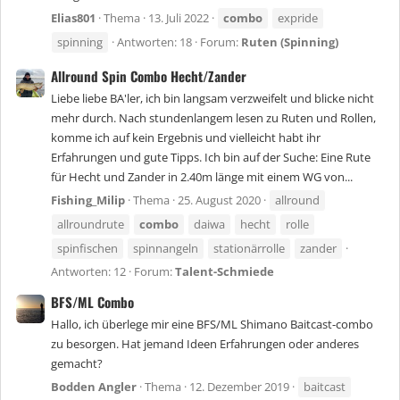
Elias801
Thema
13. Juli 2022
combo
expride
spinning
Antworten: 18
Forum:
Ruten (Spinning)
Allround Spin Combo Hecht/Zander
Liebe liebe BA'ler, ich bin langsam verzweifelt und blicke nicht
mehr durch. Nach stundenlangem lesen zu Ruten und Rollen,
komme ich auf kein Ergebnis und vielleicht habt ihr
Erfahrungen und gute Tipps. Ich bin auf der Suche: Eine Rute
für Hecht und Zander in 2.40m länge mit einem WG von...
Fishing_Milip
Thema
25. August 2020
allround
allroundrute
combo
daiwa
hecht
rolle
spinfischen
spinnangeln
stationärrolle
zander
Antworten: 12
Forum:
Talent-Schmiede
BFS/ML Combo
Hallo, ich überlege mir eine BFS/ML Shimano Baitcast-combo
zu besorgen. Hat jemand Ideen Erfahrungen oder anderes
gemacht?
Bodden Angler
Thema
12. Dezember 2019
baitcast