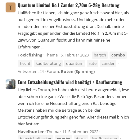
Quantum Limited No.1 Zander 2,70m 5-28g Beratung
T
Hallöchen ihr Lieben, ich bin ganz ganz frisch sowohl hier, als
auch generell im Angelbusiness. Und bingerade mehr oder
mindernden meiner Erstausstattung dran. Deshalb meine
Frage: gibt es jemanden der die Limited No.1 in 2,70m mit 5-
28WG von Quantum fischt und kann mit mir seine
Erfahrungen...
Toxicfishing
Thema
5. Februar 2023
barsch
combo
hecht
kaufberatung
quantum
rute
zander
Antworten: 24
Forum:
Ruten (Spinning)
Eure Entscheidungshilfe wird benötigt / Kaufberatung
Hey liebes Forum, ich habe mich erst heute angemeldet, lese
aber schon eine ganze Weile die Beiträge. Besonders immer
wenn ich für eine Neuanschaffung einen Rat benötige.
Meistens haben mir die Beiträge auch bei der
Entscheidungsfindung sehr geholfen. Aber dieses mal bin ich
hier fast am...
Havelhunter
Thema
11. September 2022
barsch baitcaster
combo
daiwa
kaufberatung