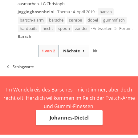
ausmachen. LG Christoph
Jogginghosenheini
Thema
4. April 2019
barsch
barsch-alarm
barsche
combo
döbel
gummifisch
hardbaits
hecht
spoon
zander
Antworten: 5
Forum:
Barsch
Letzte
1 von 2
Nächste
Schlagworte
Im Wendekreis des Barsches – nicht immer, aber doch
recht oft. Herzlich willkommen im Reich der Twitch-Arme
und Gummi-Finessen.
Johannes-Dietel