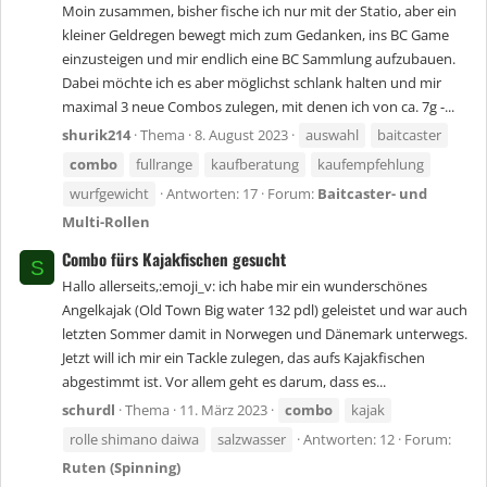
Moin zusammen, bisher fische ich nur mit der Statio, aber ein
kleiner Geldregen bewegt mich zum Gedanken, ins BC Game
einzusteigen und mir endlich eine BC Sammlung aufzubauen.
Dabei möchte ich es aber möglichst schlank halten und mir
maximal 3 neue Combos zulegen, mit denen ich von ca. 7g -...
shurik214
Thema
8. August 2023
auswahl
baitcaster
combo
fullrange
kaufberatung
kaufempfehlung
wurfgewicht
Antworten: 17
Forum:
Baitcaster- und
Multi-Rollen
Combo fürs Kajakfischen gesucht
S
Hallo allerseits,:emoji_v: ich habe mir ein wunderschönes
Angelkajak (Old Town Big water 132 pdl) geleistet und war auch
letzten Sommer damit in Norwegen und Dänemark unterwegs.
Jetzt will ich mir ein Tackle zulegen, das aufs Kajakfischen
abgestimmt ist. Vor allem geht es darum, dass es...
schurdl
Thema
11. März 2023
combo
kajak
rolle shimano daiwa
salzwasser
Antworten: 12
Forum:
Ruten (Spinning)