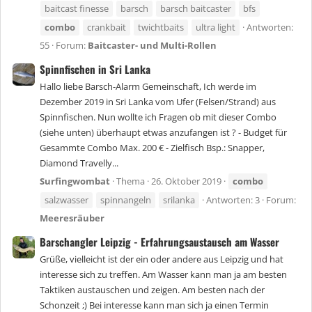
baitcast finesse
barsch
barsch baitcaster
bfs
combo
crankbait
twichtbaits
ultra light
Antworten:
55
Forum:
Baitcaster- und Multi-Rollen
Spinnfischen in Sri Lanka
Hallo liebe Barsch-Alarm Gemeinschaft, Ich werde im
Dezember 2019 in Sri Lanka vom Ufer (Felsen/Strand) aus
Spinnfischen. Nun wollte ich Fragen ob mit dieser Combo
(siehe unten) überhaupt etwas anzufangen ist ? - Budget für
Gesammte Combo Max. 200 € - Zielfisch Bsp.: Snapper,
Diamond Travelly...
Surfingwombat
Thema
26. Oktober 2019
combo
salzwasser
spinnangeln
srilanka
Antworten: 3
Forum:
Meeresräuber
Barschangler Leipzig - Erfahrungsaustausch am Wasser
Grüße, vielleicht ist der ein oder andere aus Leipzig und hat
interesse sich zu treffen. Am Wasser kann man ja am besten
Taktiken austauschen und zeigen. Am besten nach der
Schonzeit ;) Bei interesse kann man sich ja einen Termin