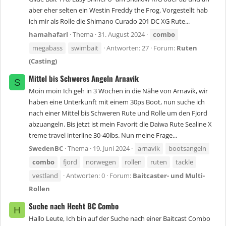
aber eher selten ein Westin Freddy the Frog. Vorgestellt hab
ich mir als Rolle die Shimano Curado 201 DC XG Rute...
hamahafarl
Thema
31. August 2024
combo
megabass
swimbait
Antworten: 27
Forum:
Ruten
(Casting)
Mittel bis Schweres Angeln Arnavik
S
Moin moin Ich geh in 3 Wochen in die Nähe von Arnavik, wir
haben eine Unterkunft mit einem 30ps Boot, nun suche ich
nach einer Mittel bis Schweren Rute und Rolle um den Fjord
abzuangeln. Bis jetzt ist mein Favorit die Daiwa Rute Sealine X
treme travel interline 30-40lbs. Nun meine Frage...
SwedenBC
Thema
19. Juni 2024
arnavik
bootsangeln
combo
fjord
norwegen
rollen
ruten
tackle
vestland
Antworten: 0
Forum:
Baitcaster- und Multi-
Rollen
Suche nach Hecht BC Combo
H
Hallo Leute, Ich bin auf der Suche nach einer Baitcast Combo