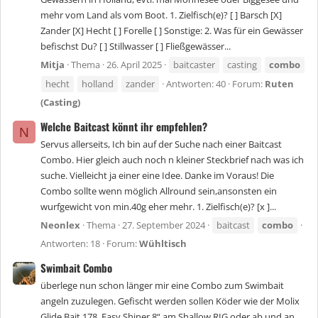
mehr vom Land als vom Boot. 1. Zielfisch(e)? [ ] Barsch [X]
Zander [X] Hecht [ ] Forelle [ ] Sonstige: 2. Was für ein Gewässer
befischst Du? [ ] Stillwasser [ ] Fließgewässer...
Mitja
Thema
26. April 2025
baitcaster
casting
combo
hecht
holland
zander
Antworten: 40
Forum:
Ruten
(Casting)
Welche Baitcast könnt ihr empfehlen?
N
Servus allerseits, Ich bin auf der Suche nach einer Baitcast
Combo. Hier gleich auch noch n kleiner Steckbrief nach was ich
suche. Vielleicht ja einer eine Idee. Danke im Voraus! Die
Combo sollte wenn möglich Allround sein,ansonsten ein
wurfgewicht von min.40g eher mehr. 1. Zielfisch(e)? [x ]...
Neonlex
Thema
27. September 2024
baitcast
combo
Antworten: 18
Forum:
Wühltisch
Swimbait Combo
überlege nun schon länger mir eine Combo zum Swimbait
angeln zuzulegen. Gefischt werden sollen Köder wie der Molix
Glide Bait 178, Easy Shiner 8“ am Shallow RIG oder ab und an