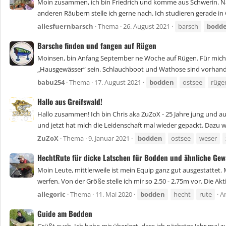
Moin zusammen, ich bin Friedrich und komme aus Schwerin. Nach 
anderen Räubern stelle ich gerne nach. Ich studieren gerade in G
allesfuernbarsch
Thema
26. August 2021
barsch
bodd
Barsche finden und fangen auf Rügen
Moinsen, bin Anfang September ne Woche auf Rügen. Für mich d
„Hausgewässer“ sein. Schlauchboot und Wathose sind vorhanden
babu254
Thema
17. August 2021
bodden
ostsee
rüge
Hallo aus Greifswald!
Hallo zusammen! Ich bin Chris aka ZuZoX - 25 Jahre jung und au
und jetzt hat mich die Leidenschaft mal wieder gepackt. Dazu wa
ZuZoX
Thema
9. Januar 2021
bodden
ostsee
weser
HechtRute für dicke Latschen für Bodden und ähnliche Gew
Moin Leute, mittlerweile ist mein Equip ganz gut ausgestattet
werfen. Von der Größe stelle ich mir so 2,50 - 2,75m vor. Die Akti
allegoric
Thema
11. Mai 2020
bodden
hecht
rute
A
Guide am Bodden