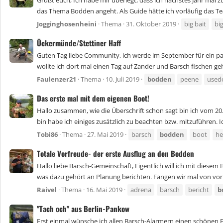
Grüßt euch, Ich habe mir überlegt, dass ich nächstes Jahr mal 
das Thema Bodden angeht. Als Guide hätte ich vorläufig das
Jogginghosenheini
Thema
31. Oktober 2019
big bait
bi
Ückermünde/Stettiner Haff
Guten Tag liebe Community, ich werde im September für ein pa
wollte ich dort mal einen Tag auf Zander und Barsch fischen geh
Faulenzer21
Thema
10. Juli 2019
bodden
peene
use
Das erste mal mit dem eigenen Boot!
Hallo zusammen, wie die Überschrift schon sagt bin ich vom 2
bin habe ich einiges zusätzlich zu beachten bzw. mitzuführen. Ich 
Tobi86
Thema
27. Mai 2019
barsch
bodden
boot
he
Totale Vorfreude- der erste Ausflug an den Bodden
Hallo liebe Barsch-Gemeinschaft, Eigentlich will ich mit dies
was dazu gehört an Planung berichten. Fangen wir mal von vorn
Raivel
Thema
16. Mai 2019
adrena
barsch
bericht
b
"Tach och" aus Berlin-Pankow
Erst einmal wünsche ich allen Barsch-Alarmern einen schönen F