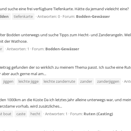
nd suche eine frei verfügbare Tiefenkarte. Hätte da jemand vieleicht eine?
dden
tiefenkarte
Antworten: 0
Forum:
Bodden-Gewässer
er Bodden unterwegs und suche Tipps zum Hecht- und Zanderangeln. Welche
it der Wathose.
er
Antworten: 1
Forum:
Bodden-Gewässer
itrag gefunden der so wirklich zu meinem Thema passt. Ich suche eine Rute f
r aber auch gerne mal am...
jiggen
leichte jigge
leichte zanderrute
zander
zanderjiggen
Ant
n 1000km an die Küste Da ich letztes Jahr alleine unterwegs war, und mein
erzdame vorhab, wird zusätzliches...
st boat
caste
hecht
Antworten: 1
Forum:
Ruten (Casting)