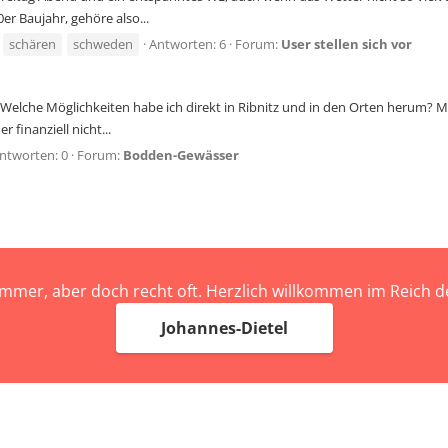
er Baujahr, gehöre also...
schären
schweden
Antworten: 6
Forum:
User stellen sich vor
en. Welche Möglichkeiten habe ich direkt in Ribnitz und in den Orten herum?
finanziell nicht...
ntworten: 0
Forum:
Bodden-Gewässer
immer, aber doch recht oft. Herzlich willkommen im Reich
Johannes-Dietel