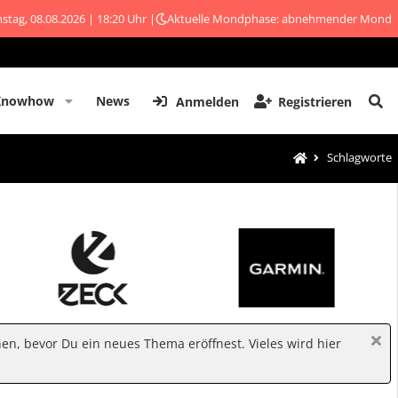
stag, 08.08.2026 | 18:20 Uhr |
Aktuelle Mondphase: abnehmender Mond
Knowhow
News
Anmelden
Registrieren
Schlagworte
hen, bevor Du ein neues Thema eröffnest. Vieles wird hier