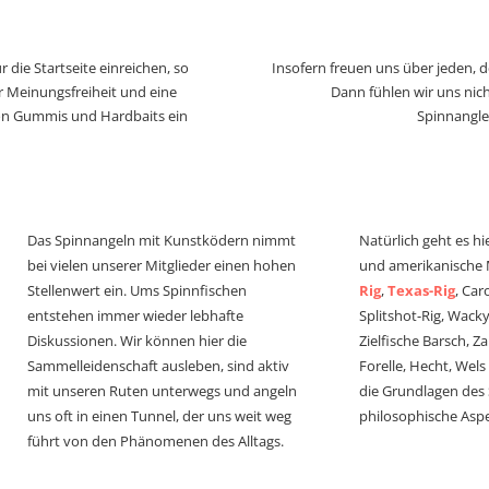
 die Startseite einreichen, so
Insofern freuen uns über jeden, 
r Meinungsfreiheit und eine
Dann fühlen wir uns nich
von Gummis und Hardbaits ein
Spinnangle
Das Spinnangeln mit Kunstködern nimmt
Natürlich geht es hi
bei vielen unserer Mitglieder einen hohen
und amerikanische
Stellenwert ein. Ums Spinnfischen
Rig
,
Texas-Rig
, Car
entstehen immer wieder lebhafte
Splitshot-Rig, Wacky-
Diskussionen. Wir können hier die
Zielfische Barsch, Z
Sammelleidenschaft ausleben, sind aktiv
Forelle, Hecht, Wel
mit unseren Ruten unterwegs und angeln
die Grundlagen des
uns oft in einen Tunnel, der uns weit weg
philosophische Aspe
führt von den Phänomenen des Alltags.