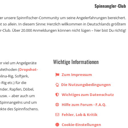
Spinnangler-Club
der unsere Spinnfischer-Community um seine Angelerfahrungen bereichert.
t so allein. In diesem Sinne: Herzlich willkommen in Deutschlands größtem
r-Club. Über 20.000 Anmeldungen können nicht lügen – hier bist Du richtig!
Wichtige Informationen
er viel um Angelgeräte
 Methoden (
Dropshot-
Zum Impressum
olina-Rig, Softjerk,
Rig etc.) für die
Die Nutzungsbedingungen
ander, Rapfen, Döbel,
Wichtiges zum Datenschutz
s usw. – aber auch um
 Spinnangelns und um
Hilfe zum Forum - F.A.Q.
kte des Spinnfischens.
Fehler, Lob & Kritik
Cookie-Einstellungen