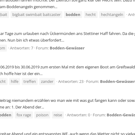
zum Bodden fahren möchte. Der Zielfisch soll ganz klar der Hecht sein. Dazu
 Team-Boddenangeln genommen...
gbait
bigbait swimbait baitcaster
bodden
hecht
hechtangeln
Ant
ar Tage zum urlauben nach Ückermünden ans Stettiner Haff fahren. Da die g
en. Nun bin ich etwas überfordert...
dom
Antworten: 7
Forum:
Bodden-Gewässer
0.06.2019 bis 30.06.2019 zum ersten Mal mit dem eigenen Boot am Greifswald
hoffe hier ist der ein...
cht
hilfe
treffen
zander
Antworten: 23
Forum:
Bodden-Gewässer
em Beitrag niemandem erzählen wo man wie mit was gut fangen kann oder sowa
e an: 1. Der Abend der...
odden
fox rage
poison
reise
Antworten: 0
Forum:
Bodden-Gewäs
reitag Abend und ein entspanntes WE, auch wenn das Wetter nicht so vielve