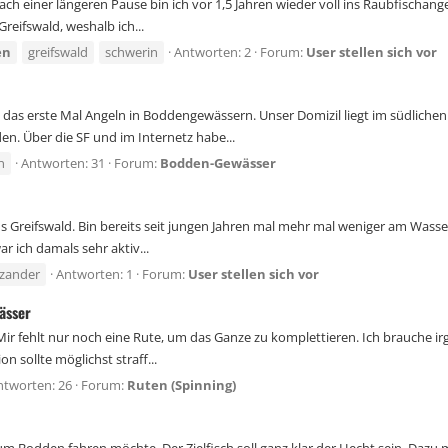
einer längeren Pause bin ich vor 1,5 Jahren wieder voll ins Raubfischangeln
reifswald, weshalb ich...
en
greifswald
schwerin
Antworten: 2
Forum:
User stellen sich vor
as erste Mal Angeln in Boddengewässern. Unser Domizil liegt im südlichen
. Über die SF und im Internetz habe...
n
Antworten: 31
Forum:
Bodden-Gewässer
s Greifswald. Bin bereits seit jungen Jahren mal mehr mal weniger am Wasser
r ich damals sehr aktiv...
zander
Antworten: 1
Forum:
User stellen sich vor
ässer
. Mir fehlt nur noch eine Rute, um das Ganze zu komplettieren. Ich brauche
on sollte möglichst straff...
ntworten: 26
Forum:
Ruten (Spinning)