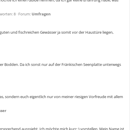
 möchte ich einen Guide nehmen, da ich gar keine Erfahrung habe, was
worten: 8
Forum:
Umfragen
uten und fischreichen Gewässer ja somit vor der Haustüre liegen,
er Bodden. Da ich sonst nur auf der Fränkischen Seenplatte unterwegs
s, sondern euch eigentlich nur von meiner riesigen Vorfreude mit allem
ser
rsprechend ausssieht. Ich möchte mich kurz :) vorstellen. Mein Name ist