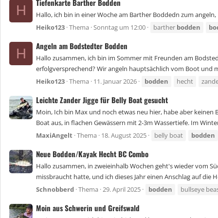
Tiefenkarte Barther Bodden
H
Hallo, ich bin in einer Woche am Barther Boddedn zum angeln, u
Heiko123
Thema
Sonntag um 12:00
barther
bodden
bo
Angeln am Bodstedter Bodden
H
Hallo zusammen, ich bin im Sommer mit Freunden am Bodstedt
erfolgversprechend? Wir angeln hauptsächlich vom Boot und m
Heiko123
Thema
11. Januar 2026
bodden
hecht
zand
Leichte Zander Jigge für Belly Boat gesucht
Moin, Ich bin Max und noch etwas neu hier, habe aber keinen Be
Boat aus, in flachen Gewässern mit 2-3m Wassertiefe. Im Winte
MaxiAngelt
Thema
18. August 2025
belly boat
bodden
Neue Bodden/Kayak Hecht BC Combo
Hallo zusammen, in zweieinhalb Wochen geht's wieder vom Süde
missbraucht hatte, und ich dieses Jahr einen Anschlag auf die H
Schnobberd
Thema
29. April 2025
bodden
bullseye bea
Moin aus Schwerin und Greifswald