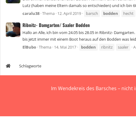
Lutz (haben meine Eltern damals so entschieden) und ich bin 60
caralu38
Thema
12. April 2019
barsch
bodden
hecht
Ribnitz- Damgarten/ Saaler Bodden
Hallo an Alle, ich bin vom 24.05 bis 28.05 in Ribnitz- Damgart
bis jetzt immer mit einem Boot heraus auf den Bodden was leider 
ElBubo
Thema
14. Mai 2017
bodden
ribnitz
saaler
A
Schlagworte
Im Wendekreis des Barsches – nicht 