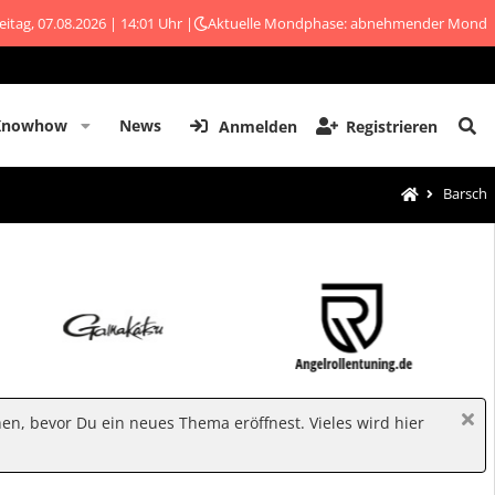
eitag, 07.08.2026 | 14:01 Uhr |
Aktuelle Mondphase: abnehmender Mond
Knowhow
News
Anmelden
Registrieren
Barsch
hen, bevor Du ein neues Thema eröffnest. Vieles wird hier