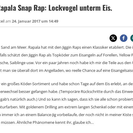
apala Snap Rap: Lockvogel unterm Eis.
tel
am
24. Januar 2017 um 14:49
ie Sand am Meer. Rapala hat mit den Jiggin Raps einen Klassiker etabliert. Die
falls schätzt den Jiggin Rap als Topköder zum Eisangeln auf Forellen, Yellow P
sche, Saiblinge usw. Vor ein paar Jahren noch habe ich mir die Teile aus den 
an sie überall dort im Angelladen, wo reelle Chance auf eine Eisangelsais
r ein großes Köder-Sortiment und habe schon Tage auf dem Eis erlebt, an d
erwechsel besser gefangen habe. (Temporäre Rückschritte durch das Einwe
 gab’s natürlich auch.) Und so kann ich sagen, dass ich sie alle schon probier
naturfarben. Mit goldenem Drilling am extrem langen Schenkel oder mit eine
 immer ich an einem Balance-Jig vorbeilaufe, der noch nicht in meiner Kiste 
u müssen. Ähnliche Phänomene kennt ihr, glaube ich…