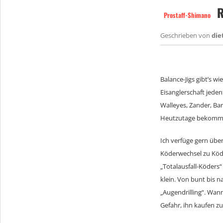
R
Prostaff-Shimano
Geschrieben von
die
Balance-Jigs gibt’s w
Eisanglerschaft jeden
Walleyes, Zander, Bar
Heutzutage bekommt m
Ich verfüge gern übe
Köderwechsel zu Köd
„Totalausfall-Köders“
klein. Von bunt bis 
„Augendrilling“. Wann
Gefahr, ihn kaufen z