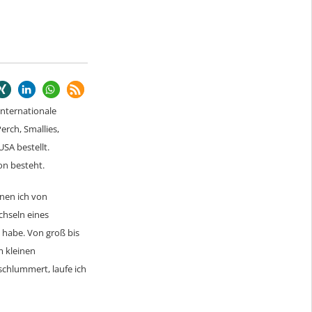
 internationale
erch, Smallies,
USA bestellt.
on besteht.
enen ich von
chseln eines
t habe. Von groß bis
m kleinen
schlummert, laufe ich