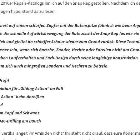
2016er Rapala-Katalogs bin ich auf den Snap Rap gestoßen. Nachdem ich de
agen habe, stand da zu lesen:
iert auf einem scharfen Zupfer mit der Rutenspitze (ähnlich wie beim Anj
 die schnelle Aufwärtsbewegung der Rute zischt der Snap Rap los wie ein 
il und gleitet an schlaffer Schnur wieder zum Grund zurück. Diese Techn
asser sein, wenn sich Barsche, Zander, Hechte oder Forellen nicht am Grun
eben Laufverhalten und Farb-Design durch seine langlebige Konstruktion.
m sich auch mit großen Zandern und Hechten zu batteln.
Profil
ktion für „Gliding Action“ im Fall
 Action“ beim Anreißen
nd
am Kopf und Schwanz
VMC-Drilling am Bauch
 vertikal angelt ihr Amis den nicht? Ihr steht nicht drauf, dass eure Köder m