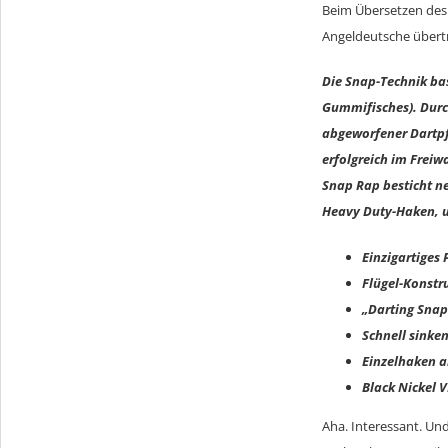
Beim Übersetzen des 
Angeldeutsche übertr
Die Snap-Technik bas
Gummifisches). Durch
abgeworfener Dartpfe
erfolgreich im Freiw
Snap Rap besticht n
Heavy Duty-Haken, u
Einzigartiges 
Flügel-Konstru
„Darting Snap
Schnell sinke
Einzelhaken 
Black Nickel 
Aha. Interessant. Und