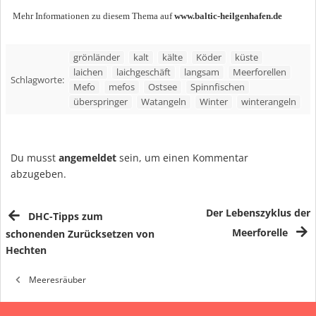
Mehr Informationen zu diesem Thema auf
www.baltic-heilgenhafen.de
grönländer
kalt
kälte
Köder
küste
laichen
laichgeschäft
langsam
Meerforellen
Schlagworte:
Mefo
mefos
Ostsee
Spinnfischen
überspringer
Watangeln
Winter
winterangeln
Du musst
angemeldet
sein, um einen Kommentar
abzugeben.
Der Lebenszyklus der
DHC-Tipps zum
Meerforelle
schonenden Zurücksetzen von
Hechten
Meeresräuber