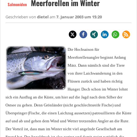
Meerforellen im Winter
Salmoniden
Geschrieben von
dietel
am
7. Januar 2003 um 15:20
Die Hochsaison für
Meerforellenangler beginnt Anfang
März. Dann nämlich sind die Tiere
von ihrer Laichwanderung in den
Flüssen zurück und haben richtig
Hunger. Doch schon im Winter lohnt
sich ein Ausflug an die Küste, um hier auf die Jagd nach dem Silber der
Ostsee zu gehen. Denn Grönländer (nicht geschlechtsreife Fische) und
Überspringer (Fische, die einen Laichzug aussetzen) patrouillieren die Küste
auf und ab und gehen dem Wind und Wetter trotzenden Angler an die Rute.
Der Vorteil ist, dass man im Winter nicht viel angelnde Gesellschaft am
Strand hat. Der Angeldruck ist also gering und damit steigt natürlich die