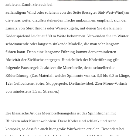
anbieten. Damit Sie auch bei
auflandigem Wind oder solchem von der Seite (besagter Süd-West-Wind) an
die etwas weiter draußen stehenden Fische rankommen, empfiehlt sich der
Einsatz von Sbirollinons oder Wasserkugeln, mit denen Sie die kleinen
Köder spielend leicht auf 80 m Weite bekommen. Verwenden Sie im Winter
schwimmende oder langsam sinkende Modelle, die man sehr langsam
führen kann. Denn eine langsame Führung kommt der verminderten
Aktivität der Zielfische entgegen. Hinsichtlich der Köderführung gilt
folgende Faustregel: Je aktiver die Meerforelle, desto schneller die
Köderführung. (Das Material: weiche Spinnrute von ca. 3,3 bis 3,6 m Länge,
12er Geflochtene, Sbiro, Stopperperle, Dreifachwirbel, 25er Mono-Vorfach
von mindestens 1,5 m, Streamer.)
Die klassische Art des Meerforellenangelns ist das Spinnfischen mit
Blinkern oder Küstenwobblern. Diese Köder sind schlank und recht
kompakt, so dass Sie auch hier große Wurfweiten erzielen. Besonders bei