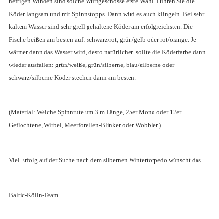
heftigen Winden sind solche Wurfgeschosse erste Wahl. Führen Sie die
Köder langsam und mit Spinnstopps. Dann wird es auch klingeln. Bei sehr
kaltem Wasser sind sehr grell gehaltene Köder am erfolgreichsten. Die
Fische beißen am besten auf: schwarz/rot, grün/gelb oder rot/orange. Je
wärmer dann das Wasser wird, desto natürlicher sollte die Köderfarbe dann
wieder ausfallen: grün/weiße, grün/silberne, blau/silberne oder
schwarz/silberne Köder stechen dann am besten.
(Material: Weiche Spinnrute um 3 m Länge, 25er Mono oder 12er
Geflochtene, Wirbel, Meerforellen-Blinker oder Wobbler.)
Viel Erfolg auf der Suche nach dem silbernen Wintertorpedo wünscht das
Baltic-Kölln-Team