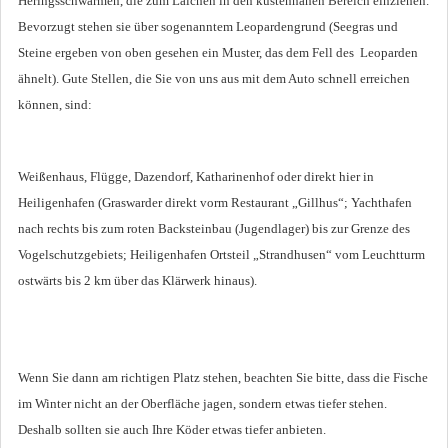
Heringsschwärmen, die zum Laichen in den küstennahen Bereich einziehen.
Bevorzugt stehen sie über sogenanntem Leopardengrund (Seegras und
Steine ergeben von oben gesehen ein Muster, das dem Fell des Leoparden
ähnelt). Gute Stellen, die Sie von uns aus mit dem Auto schnell erreichen
können, sind:
Weißenhaus, Flügge, Dazendorf, Katharinenhof oder direkt hier in
Heiligenhafen (Graswarder direkt vorm Restaurant „Gillhus“; Yachthafen
nach rechts bis zum roten Backsteinbau (Jugendlager) bis zur Grenze des
Vogelschutzgebiets; Heiligenhafen Ortsteil „Strandhusen“ vom Leuchtturm
ostwärts bis 2 km über das Klärwerk hinaus).
Wenn Sie dann am richtigen Platz stehen, beachten Sie bitte, dass die Fische
im Winter nicht an der Oberfläche jagen, sondern etwas tiefer stehen.
Deshalb sollten sie auch Ihre Köder etwas tiefer anbieten.