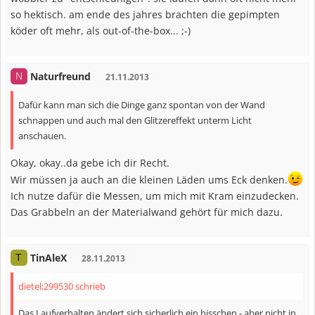
so hektisch. am ende des jahres brachten die gepimpten
köder oft mehr, als out-of-the-box... ;-)
Naturfreund
N
21.11.2013
Dafür kann man sich die Dinge ganz spontan von der Wand
schnappen und auch mal den Glitzereffekt unterm Licht
anschauen.
Okay, okay..da gebe ich dir Recht.
Wir müssen ja auch an die kleinen Läden ums Eck denken.
Ich nutze dafür die Messen, um mich mit Kram einzudecken.
Das Grabbeln an der Materialwand gehört für mich dazu.
TinAleX
T
28.11.2013
dietel;299530 schrieb
Das Laufverhalten ändert sich sicherlich ein bisschen - aber nicht in