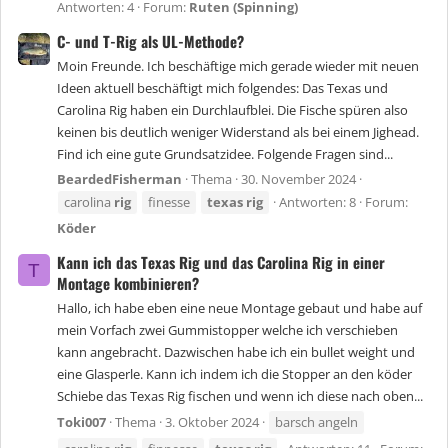
Antworten: 4
Forum:
Ruten (Spinning)
C- und T-Rig als UL-Methode?
Moin Freunde. Ich beschäftige mich gerade wieder mit neuen
Ideen aktuell beschäftigt mich folgendes: Das Texas und
Carolina Rig haben ein Durchlaufblei. Die Fische spüren also
keinen bis deutlich weniger Widerstand als bei einem Jighead.
Find ich eine gute Grundsatzidee. Folgende Fragen sind...
BeardedFisherman
Thema
30. November 2024
carolina
rig
finesse
texas
rig
Antworten: 8
Forum:
Köder
Kann ich das Texas Rig und das Carolina Rig in einer
T
Montage kombinieren?
Hallo, ich habe eben eine neue Montage gebaut und habe auf
mein Vorfach zwei Gummistopper welche ich verschieben
kann angebracht. Dazwischen habe ich ein bullet weight und
eine Glasperle. Kann ich indem ich die Stopper an den köder
Schiebe das Texas Rig fischen und wenn ich diese nach oben...
Toki007
Thema
3. Oktober 2024
barsch angeln