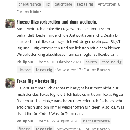
cheburashka
jig
tauchtiefe
texas
rig
Antworten: 8
Forum:
Köder
Finesse Rigs vorbereiten und dann wechseln.
Moin Moin. Ich denke die Frage wurde bestimmt schon
behandelt. Leider finde ich die Antwort aber nicht. Deshalb
starte ich mal diese Umfrage. Ich würde gerne ein paar Rigs T
Rig und C Rig vorbereiten und am liebsten mit einem kleinen
Wirbel oder Ring abschliessen um so möglichst flexibel am...
PhilippBE
Thema
10. Oktober 2020
barsch
carolina
rig
finesse
texas
rig
Antworten: 17
Forum:
Barsch
Texas Rig = bestes Rig
Hallo zusammen. Ich dachte mir es gibt bestimmt nicht nur
mich der das Texas Rig feiert. Ich liebe es mit dem Texas Rig zu
fischen und so einige Barsche zu überreden. Ich fische es sehr
erfolgreich und bin immer wieder offen für Ideen. Also los. Was
fischt ihr für Köder? Was für Terminal...
PhilippBE
Thema
29. August 2020
baitcast finesse
finesse
texas
rig
Antworten: 16
Forum:
Barsch