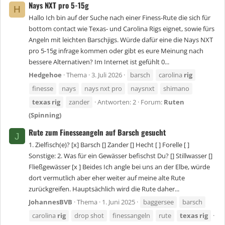
Nays NXT pro 5-15g
H
Hallo Ich bin auf der Suche nach einer Finess-Rute die sich für
bottom contact wie Texas- und Carolina Rigs eignet, sowie fürs
Angeln mit leichten Barschjigs. Würde dafür eine die Nays NXT
pro 5-15g infrage kommen oder gibt es eure Meinung nach
bessere Alternativen? Im Internet ist gefühlt 0...
Hedgehoe
Thema
3. Juli 2026
barsch
carolina
rig
finesse
nays
nays nxt pro
naysnxt
shimano
texas
rig
zander
Antworten: 2
Forum:
Ruten
(Spinning)
Rute zum Finesseangeln auf Barsch gesucht
J
1. Zielfisch(e)? [x] Barsch [] Zander [] Hecht [ ] Forelle [ ]
Sonstige: 2. Was für ein Gewässer befischst Du? [] Stillwasser []
Fließgewässer [x ] Beides Ich angle bei uns an der Elbe, würde
dort vermutlich aber eher weiter auf meine alte Rute
zurückgreifen. Hauptsächlich wird die Rute daher...
JohannesBVB
Thema
1. Juni 2025
baggersee
barsch
carolina
rig
drop shot
finessangeln
rute
texas
rig