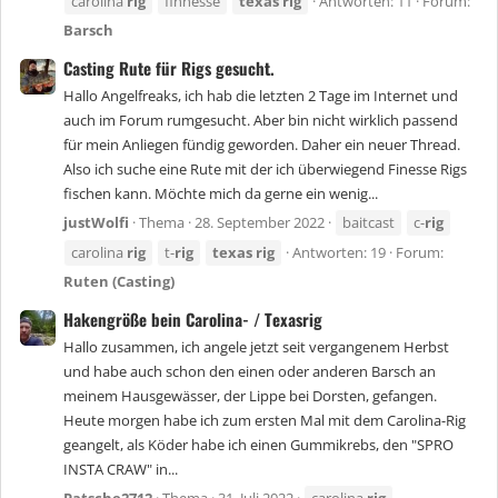
carolina
rig
finnesse
texas
rig
Antworten: 11
Forum:
Barsch
Casting Rute für Rigs gesucht.
Hallo Angelfreaks, ich hab die letzten 2 Tage im Internet und
auch im Forum rumgesucht. Aber bin nicht wirklich passend
für mein Anliegen fündig geworden. Daher ein neuer Thread.
Also ich suche eine Rute mit der ich überwiegend Finesse Rigs
fischen kann. Möchte mich da gerne ein wenig...
justWolfi
Thema
28. September 2022
baitcast
c-
rig
carolina
rig
t-
rig
texas
rig
Antworten: 19
Forum:
Ruten (Casting)
Hakengröße bein Carolina- / Texasrig
Hallo zusammen, ich angele jetzt seit vergangenem Herbst
und habe auch schon den einen oder anderen Barsch an
meinem Hausgewässer, der Lippe bei Dorsten, gefangen.
Heute morgen habe ich zum ersten Mal mit dem Carolina-Rig
geangelt, als Köder habe ich einen Gummikrebs, den "SPRO
INSTA CRAW" in...