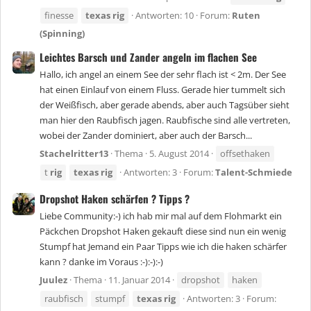
finesse
texas
rig
Antworten: 10
Forum:
Ruten
(Spinning)
Leichtes Barsch und Zander angeln im flachen See
Hallo, ich angel an einem See der sehr flach ist < 2m. Der See
hat einen Einlauf von einem Fluss. Gerade hier tummelt sich
der Weißfisch, aber gerade abends, aber auch Tagsüber sieht
man hier den Raubfisch jagen. Raubfische sind alle vertreten,
wobei der Zander dominiert, aber auch der Barsch...
Stachelritter13
Thema
5. August 2014
offsethaken
t
rig
texas
rig
Antworten: 3
Forum:
Talent-Schmiede
Dropshot Haken schärfen ? Tipps ?
Liebe Community:-) ich hab mir mal auf dem Flohmarkt ein
Päckchen Dropshot Haken gekauft diese sind nun ein wenig
Stumpf hat Jemand ein Paar Tipps wie ich die haken schärfer
kann ? danke im Voraus :-):-):-)
Juulez
Thema
11. Januar 2014
dropshot
haken
raubfisch
stumpf
texas
rig
Antworten: 3
Forum: