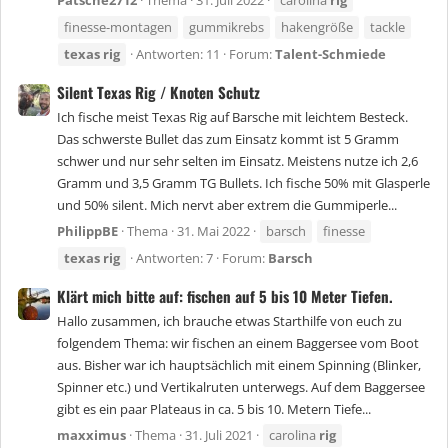
Patsche2712
Thema
31. Juli 2022
carolina
rig
finesse-montagen
gummikrebs
hakengröße
tackle
texas
rig
Antworten: 11
Forum:
Talent-Schmiede
Silent Texas Rig / Knoten Schutz
Ich fische meist Texas Rig auf Barsche mit leichtem Besteck.
Das schwerste Bullet das zum Einsatz kommt ist 5 Gramm
schwer und nur sehr selten im Einsatz. Meistens nutze ich 2,6
Gramm und 3,5 Gramm TG Bullets. Ich fische 50% mit Glasperle
und 50% silent. Mich nervt aber extrem die Gummiperle...
PhilippBE
Thema
31. Mai 2022
barsch
finesse
texas
rig
Antworten: 7
Forum:
Barsch
Klärt mich bitte auf: fischen auf 5 bis 10 Meter Tiefen.
Hallo zusammen, ich brauche etwas Starthilfe von euch zu
folgendem Thema: wir fischen an einem Baggersee vom Boot
aus. Bisher war ich hauptsächlich mit einem Spinning (Blinker,
Spinner etc.) und Vertikalruten unterwegs. Auf dem Baggersee
gibt es ein paar Plateaus in ca. 5 bis 10. Metern Tiefe...
maxximus
Thema
31. Juli 2021
carolina
rig