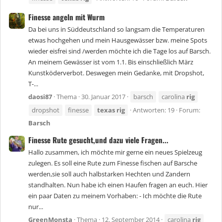
Finesse angeln mit Wurm
Da bei uns in Süddeutschland so langsam die Temperaturen
etwas hochgehen und mein Hausgewässer bzw. meine Spots
wieder eisfrei sind /werden möchte ich die Tage los auf Barsch.
An meinem Gewässer ist vom 1.1. Bis einschließlich März
Kunstköderverbot. Deswegen mein Gedanke, mit Dropshot,
T-...
daosi87
Thema
30. Januar 2017
barsch
carolina
rig
dropshot
finesse
texas
rig
Antworten: 19
Forum:
Barsch
Finesse Rute gesucht,und dazu viele Fragen...
Hallo zusammen, ich möchte mir gerne ein neues Spielzeug
zulegen. Es soll eine Rute zum Finesse fischen auf Barsche
werden,sie soll auch halbstarken Hechten und Zandern
standhalten. Nun habe ich einen Haufen fragen an euch. Hier
ein paar Daten zu meinem Vorhaben: - Ich möchte die Rute
nur...
GreenMonsta
Thema
12. September 2014
carolina
rig