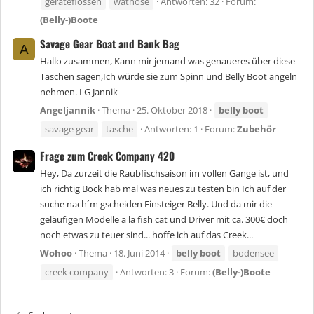
geräteflossen
wathose
Antworten: 32
Forum:
(Belly-)Boote
Savage Gear Boat and Bank Bag
A
Hallo zusammen, Kann mir jemand was genaueres über diese
Taschen sagen,Ich würde sie zum Spinn und Belly Boot angeln
nehmen. LG Jannik
Angeljannik
Thema
25. Oktober 2018
belly
boot
savage gear
tasche
Antworten: 1
Forum:
Zubehör
Frage zum Creek Company 420
Hey, Da zurzeit die Raubfischsaison im vollen Gange ist, und
ich richtig Bock hab mal was neues zu testen bin Ich auf der
suche nach´m gscheiden Einsteiger Belly. Und da mir die
geläufigen Modelle a la fish cat und Driver mit ca. 300€ doch
noch etwas zu teuer sind... hoffe ich auf das Creek...
Wohoo
Thema
18. Juni 2014
belly
boot
bodensee
creek company
Antworten: 3
Forum:
(Belly-)Boote