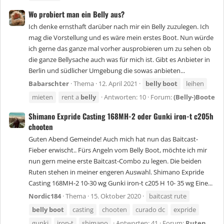
Wo probiert man ein Belly aus?
Ich denke ernsthaft darüber nach mir ein Belly zuzulegen. Ich
mag die Vorstellung und es wäre mein erstes Boot. Nun würde
ich gerne das ganze mal vorher ausprobieren um zu sehen ob
die ganze Bellysache auch was für mich ist. Gibt es Anbieter in
Berlin und südlicher Umgebung die sowas anbieten...
Babarschter
Thema
12. April 2021
belly
boot
leihen
mieten
rent a
belly
Antworten: 10
Forum:
(Belly-)Boote
Shimano Expride Casting 168MH-2 oder Gunki iron-t c205h
chooten
Guten Abend Gemeinde! Auch mich hat nun das Baitcast-
Fieber erwischt.. Fürs Angeln vom Belly Boot, möchte ich mir
nun gern meine erste Baitcast-Combo zu legen. Die beiden
Ruten stehen in meiner engeren Auswahl. Shimano Expride
Casting 168MH-2 10-30 wg Gunki iron-t c205 H 10- 35 wg Eine...
Nordic184
Thema
15. Oktober 2020
baitcast rute
belly
boot
casting
chooten
curado dc
expride
gunki
iron-t
shimano
Antworten: 41
Forum:
Ruten