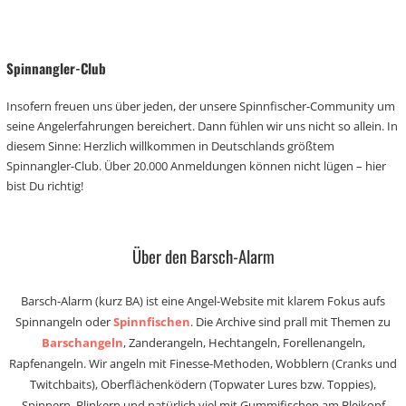
Spinnangler-Club
Insofern freuen uns über jeden, der unsere Spinnfischer-Community um
seine Angelerfahrungen bereichert. Dann fühlen wir uns nicht so allein. In
diesem Sinne: Herzlich willkommen in Deutschlands größtem
Spinnangler-Club. Über 20.000 Anmeldungen können nicht lügen – hier
bist Du richtig!
Über den Barsch-Alarm
Barsch-Alarm (kurz BA) ist eine Angel-Website mit klarem Fokus aufs
Spinnangeln oder
Spinnfischen
. Die Archive sind prall mit Themen zu
Barschangeln
, Zanderangeln, Hechtangeln, Forellenangeln,
Rapfenangeln. Wir angeln mit Finesse-Methoden, Wobblern (Cranks und
Twitchbaits), Oberflächenködern (Topwater Lures bzw. Toppies),
Spinnern, Blinkern und natürlich viel mit Gummifischen am Bleikopf