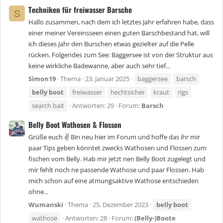
Techniken für freiwasser Barsche
S
Hallo zusammen, nach dem ich letztes Jahr erfahren habe, dass
einer meiner Vereinsseen einen guten Barschbestand hat, will
ich dieses Jahr den Burschen etwas gezielter auf die Pelle
rücken. Folgendes zum See: Baggersee ist von der Struktur aus
keine wirkliche Badewanne, aber auch sehr tief...
Simon19
Thema
23. Januar 2025
baggersee
barsch
belly
boot
freiwasser
hechtsicher
kraut
rigs
search bait
Antworten: 29
Forum:
Barsch
Belly Boot Wathosen & Flossen
Grüße euch ✌️ Bin neu hier im Forum und hoffe das ihr mir
paar Tips geben könntet zwecks Wathosen und Flossen zum
fischen vom Belly. Hab mir jetzt nen Belly Boot zugelegt und
mir fehlt noch ne passende Wathose und paar Flossen. Hab
mich schon auf eine atmungsaktive Wathose entschieden
ohne...
Wumanski
Thema
25. Dezember 2023
belly
boot
wathose
Antworten: 28
Forum:
(Belly-)Boote