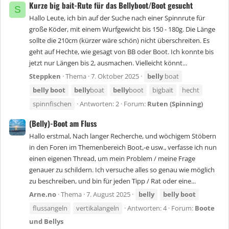
Kurze big bait-Rute für das Bellyboot/Boot gesucht
S
Hallo Leute, ich bin auf der Suche nach einer Spinnrute für
große Köder, mit einem Wurfgewicht bis 150 - 180g. Die Länge
sollte die 210cm (kürzer wäre schön) nicht überschreiten. Es
geht auf Hechte, wie gesagt von BB oder Boot. Ich konnte bis
jetzt nur Längen bis 2, ausmachen. Vielleicht könnt...
Steppken
Thema
7. Oktober 2025
belly
boat
belly
boot
belly
boat
belly
boot
bigbait
hecht
spinnfischen
Antworten: 2
Forum:
Ruten (Spinning)
(Belly)-Boot am Fluss
Hallo erstmal, Nach langer Recherche, und wöchigem Stöbern
in den Foren im Themenbereich Boot,-e usw., verfasse ich nun
einen eigenen Thread, um mein Problem / meine Frage
genauer zu schildern. Ich versuche alles so genau wie möglich
zu beschreiben, und bin für jeden Tipp / Rat oder eine...
Arne.no
Thema
7. August 2025
belly
belly
boot
flussangeln
vertikalangeln
Antworten: 4
Forum:
Boote
und Bellys