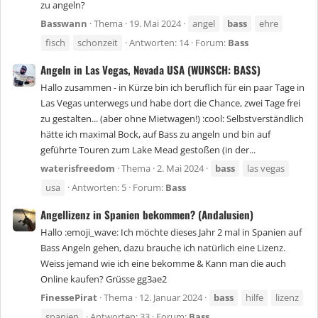
zu angeln?
Basswann
Thema
19. Mai 2024
angel
bass
ehre
fisch
schonzeit
Antworten: 14
Forum:
Bass
Angeln in Las Vegas, Nevada USA (WUNSCH: BASS)
Hallo zusammen - in Kürze bin ich beruflich für ein paar Tage in
Las Vegas unterwegs und habe dort die Chance, zwei Tage frei
zu gestalten... (aber ohne Mietwagen!) :cool: Selbstverständlich
hätte ich maximal Bock, auf Bass zu angeln und bin auf
geführte Touren zum Lake Mead gestoßen (in der...
waterisfreedom
Thema
2. Mai 2024
bass
las vegas
usa
Antworten: 5
Forum:
Bass
Angellizenz in Spanien bekommen? (Andalusien)
Hallo :emoji_wave: Ich möchte dieses Jahr 2 mal in Spanien auf
Bass Angeln gehen, dazu brauche ich natürlich eine Lizenz.
Weiss jemand wie ich eine bekomme & Kann man die auch
Online kaufen? Grüsse gg3ae2
FinessePirat
Thema
12. Januar 2024
bass
hilfe
lizenz
spanien
Antworten: 33
Forum:
Bass