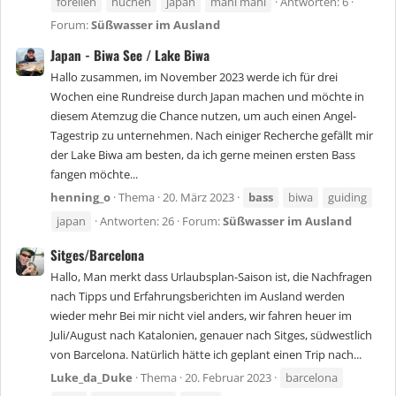
forellen
huchen
japan
mahi mahi
Antworten: 6
Forum:
Süßwasser im Ausland
Japan - Biwa See / Lake Biwa
Hallo zusammen, im November 2023 werde ich für drei
Wochen eine Rundreise durch Japan machen und möchte in
diesem Atemzug die Chance nutzen, um auch einen Angel-
Tagestrip zu unternehmen. Nach einiger Recherche gefällt mir
der Lake Biwa am besten, da ich gerne meinen ersten Bass
fangen möchte...
henning_o
Thema
20. März 2023
bass
biwa
guiding
japan
Antworten: 26
Forum:
Süßwasser im Ausland
Sitges/Barcelona
Hallo, Man merkt dass Urlaubsplan-Saison ist, die Nachfragen
nach Tipps und Erfahrungsberichten im Ausland werden
wieder mehr Bei mir nicht viel anders, wir fahren heuer im
Juli/August nach Katalonien, genauer nach Sitges, südwestlich
von Barcelona. Natürlich hätte ich geplant einen Trip nach...
Luke_da_Duke
Thema
20. Februar 2023
barcelona