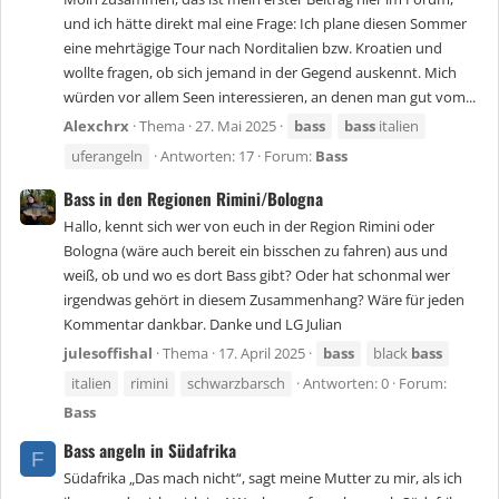
und ich hätte direkt mal eine Frage: Ich plane diesen Sommer
eine mehrtägige Tour nach Norditalien bzw. Kroatien und
wollte fragen, ob sich jemand in der Gegend auskennt. Mich
würden vor allem Seen interessieren, an denen man gut vom...
Alexchrx
Thema
27. Mai 2025
bass
bass
italien
uferangeln
Antworten: 17
Forum:
Bass
Bass in den Regionen Rimini/Bologna
Hallo, kennt sich wer von euch in der Region Rimini oder
Bologna (wäre auch bereit ein bisschen zu fahren) aus und
weiß, ob und wo es dort Bass gibt? Oder hat schonmal wer
irgendwas gehört in diesem Zusammenhang? Wäre für jeden
Kommentar dankbar. Danke und LG Julian
julesoffishal
Thema
17. April 2025
bass
black
bass
italien
rimini
schwarzbarsch
Antworten: 0
Forum:
Bass
Bass angeln in Südafrika
F
Südafrika „Das mach nicht“, sagt meine Mutter zu mir, als ich