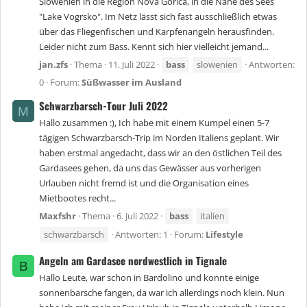
Slowenien in die Region Nova Gorica, in die Nähe des Sees
"Lake Vogrsko". Im Netz lässt sich fast ausschließlich etwas
über das Fliegenfischen und Karpfenangeln herausfinden.
Leider nicht zum Bass. Kennt sich hier vielleicht jemand...
jan.zfs
Thema
11. Juli 2022
bass
slowenien
Antworten:
0
Forum:
Süßwasser im Ausland
Schwarzbarsch-Tour Juli 2022
M
Hallo zusammen :), Ich habe mit einem Kumpel einen 5-7
tägigen Schwarzbarsch-Trip im Norden Italiens geplant. Wir
haben erstmal angedacht, dass wir an den östlichen Teil des
Gardasees gehen, da uns das Gewässer aus vorherigen
Urlauben nicht fremd ist und die Organisation eines
Mietbootes recht...
Maxfshr
Thema
6. Juli 2022
bass
italien
schwarzbarsch
Antworten: 1
Forum:
Lifestyle
Angeln am Gardasee nordwestlich in Tignale
B
Hallo Leute, war schon in Bardolino und konnte einige
sonnenbarsche fangen, da war ich allerdings noch klein. Nun