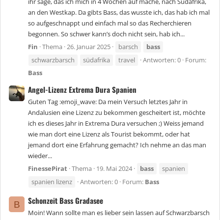
ihr sage, das ich mich in 4 Wochen auf mache, nach Südafrika,
an den Westkap. Da gibts Bass, das wusste ich, das hab ich mal
so aufgeschnappt und einfach mal so das Recherchieren
begonnen. So schwer kann’s doch nicht sein, hab ich...
Fin
Thema
26. Januar 2025
barsch
bass
schwarzbarsch
südafrika
travel
Antworten: 0
Forum:
Bass
Angel-Lizenz Extrema Dura Spanien
Guten Tag :emoji_wave: Da mein Versuch letztes Jahr in
Andalusien eine Lizenz zu bekommen gescheitert ist, möchte
ich es dieses Jahr in Extrema Dura versuchen ;) Weiss jemand
wie man dort eine Lizenz als Tourist bekommt, oder hat
jemand dort eine Erfahrung gemacht? Ich nehme an das man
wieder...
FinessePirat
Thema
19. Mai 2024
bass
spanien
spanien lizenz
Antworten: 0
Forum:
Bass
Schonzeit Bass Gradasee
B
Moin! Wann sollte man es lieber sein lassen auf Schwarzbarsch