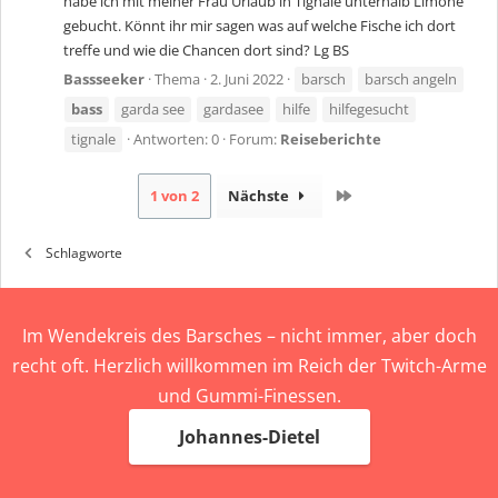
habe ich mit meiner Frau Urlaub in Tignale unterhalb Limone
gebucht. Könnt ihr mir sagen was auf welche Fische ich dort
treffe und wie die Chancen dort sind? Lg BS
Bassseeker
Thema
2. Juni 2022
barsch
barsch angeln
bass
garda see
gardasee
hilfe
hilfegesucht
tignale
Antworten: 0
Forum:
Reiseberichte
Letzte
1 von 2
Nächste
Schlagworte
Im Wendekreis des Barsches – nicht immer, aber doch
recht oft. Herzlich willkommen im Reich der Twitch-Arme
und Gummi-Finessen.
Johannes-Dietel