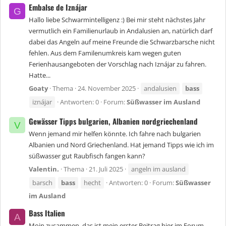
Embalse de Iznájar
G
Hallo liebe Schwarmintelligenz :) Bei mir steht nächstes Jahr
vermutlich ein Familienurlaub in Andalusien an, natürlich darf
dabei das Angeln auf meine Freunde die Schwarzbarsche nicht
fehlen. Aus dem Familenumkreis kam wegen guten
Ferienhausangeboten der Vorschlag nach Iznájar zu fahren.
Hatte...
Goaty
Thema
24. November 2025
andalusien
bass
iznájar
Antworten: 0
Forum:
Süßwasser im Ausland
Gewässer Tipps bulgarien, Albanien nordgriechenland
V
Wenn jemand mir helfen könnte. Ich fahre nach bulgarien
Albanien und Nord Griechenland. Hat jemand Tipps wie ich im
süßwasser gut Raubfisch fangen kann?
Valentin.
Thema
21. Juli 2025
angeln im ausland
barsch
bass
hecht
Antworten: 0
Forum:
Süßwasser
im Ausland
Bass Italien
A
Moin zusammen, das ist mein erster Beitrag hier im Forum,