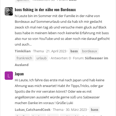
bass fishing in der nähe von Bordeaux
hi Leute bin im Sommer mit der Familie in der nähe von
Bordeaux auf Sommerurlaub und da hab ich mir gedacht
zwack ich mal nen tag ab und versuche mein gluck auf Black
bass habe in meinem leben noch keinerlei Erfahrung mit bass
also nur so von YouTube und so aber noch nie darauf gefischt
und auch...
Timkilian
Thema
21. April 2023
bass
bordeaux
frankreich
urlaub
Antworten: 0
Forum:
Süßwasser im
Ausland
Japan
L
Hi Leute, Ich fahre das erste mal nach Japan und hab keine
Ahnung was mich erwartet! Habt ihr Tipps,Tricks, oder gar
Spotts die Ihr mir verraten könnt? Oder wie es mit
angellizenzen aussieht würde gerne süß uns Salzwasser
machen Danke im voraus ! Grüße Luki
Lukas_CatchandCook
Thema
30. März 2023
bass