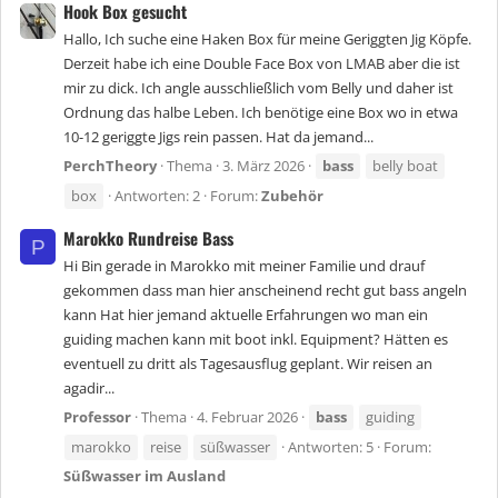
Hook Box gesucht
Hallo, Ich suche eine Haken Box für meine Geriggten Jig Köpfe.
Derzeit habe ich eine Double Face Box von LMAB aber die ist
mir zu dick. Ich angle ausschließlich vom Belly und daher ist
Ordnung das halbe Leben. Ich benötige eine Box wo in etwa
10-12 geriggte Jigs rein passen. Hat da jemand...
PerchTheory
Thema
3. März 2026
bass
belly boat
box
Antworten: 2
Forum:
Zubehör
Marokko Rundreise Bass
P
Hi Bin gerade in Marokko mit meiner Familie und drauf
gekommen dass man hier anscheinend recht gut bass angeln
kann Hat hier jemand aktuelle Erfahrungen wo man ein
guiding machen kann mit boot inkl. Equipment? Hätten es
eventuell zu dritt als Tagesausflug geplant. Wir reisen an
agadir...
Professor
Thema
4. Februar 2026
bass
guiding
marokko
reise
süßwasser
Antworten: 5
Forum:
Süßwasser im Ausland