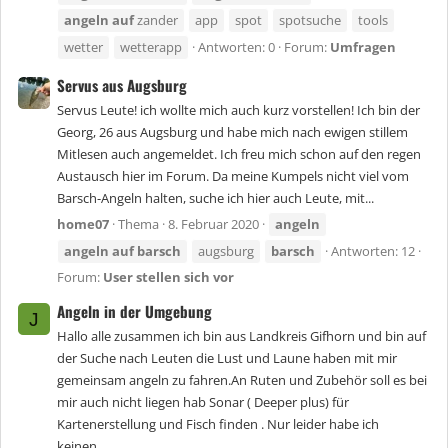
angeln
auf
zander
app
spot
spotsuche
tools
wetter
wetterapp
Antworten: 0
Forum:
Umfragen
Servus aus Augsburg
Servus Leute! ich wollte mich auch kurz vorstellen! Ich bin der
Georg, 26 aus Augsburg und habe mich nach ewigen stillem
Mitlesen auch angemeldet. Ich freu mich schon auf den regen
Austausch hier im Forum. Da meine Kumpels nicht viel vom
Barsch-Angeln halten, suche ich hier auch Leute, mit...
home07
Thema
8. Februar 2020
angeln
angeln
auf
barsch
augsburg
barsch
Antworten: 12
Forum:
User stellen sich vor
Angeln in der Umgebung
J
Hallo alle zusammen ich bin aus Landkreis Gifhorn und bin auf
der Suche nach Leuten die Lust und Laune haben mit mir
gemeinsam angeln zu fahren.An Ruten und Zubehör soll es bei
mir auch nicht liegen hab Sonar ( Deeper plus) für
Kartenerstellung und Fisch finden . Nur leider habe ich
keinen...