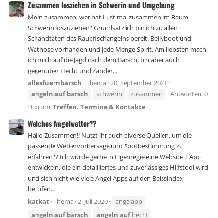
Zusammen losziehen in Schwerin und Umgebung
Moin zusammen, wer hat Lust mal zusammen im Raum
Schwerin loszuziehen? Grundsätzlich bin ich zu allen
Schandtaten des Raubfischangelns bereit. Bellyboot und
Wathose vorhanden und jede Menge Spirit. Am liebsten mach
ich mich auf die Jagd nach dem Barsch, bin aber auch
gegenüber Hecht und Zander...
allesfuernbarsch
Thema
20. September 2021
angeln
auf
barsch
schwerin
zusammen
Antworten: 0
Forum:
Treffen, Termine & Kontakte
Welches Angelwetter??
Hallo Zusammen!! Nutzt ihr auch diverse Quellen, um die
passende Wettervorhersage und Spotbestimmung zu
erfahren?? Ich würde gerne in Eigenregie eine Website + App
entwickeln, die ein detailliertes und zuverlässiges Hilfstool wird
und sich nicht wie viele Angel Apps auf den Beissindex
berufen...
katkat
Thema
2. Juli 2020
angelapp
angeln
auf
barsch
angeln
auf
hecht