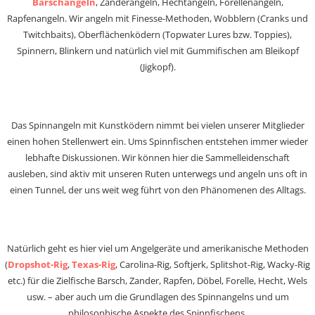
Barschangeln
, Zanderangeln, Hechtangeln, Forellenangeln,
Rapfenangeln. Wir angeln mit Finesse-Methoden, Wobblern (Cranks und
Twitchbaits), Oberflächenködern (Topwater Lures bzw. Toppies),
Spinnern, Blinkern und natürlich viel mit Gummifischen am Bleikopf
(Jigkopf).
Das Spinnangeln mit Kunstködern nimmt bei vielen unserer Mitglieder
einen hohen Stellenwert ein. Ums Spinnfischen entstehen immer wieder
lebhafte Diskussionen. Wir können hier die Sammelleidenschaft
ausleben, sind aktiv mit unseren Ruten unterwegs und angeln uns oft in
einen Tunnel, der uns weit weg führt von den Phänomenen des Alltags.
Natürlich geht es hier viel um Angelgeräte und amerikanische Methoden
(
Dropshot-Rig
,
Texas-Rig
, Carolina-Rig, Softjerk, Splitshot-Rig, Wacky-Rig
etc.) für die Zielfische Barsch, Zander, Rapfen, Döbel, Forelle, Hecht, Wels
usw. – aber auch um die Grundlagen des Spinnangelns und um
philosophische Aspekte des Spinnfischens.