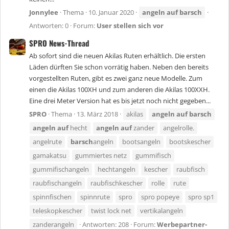
Jonnylee
Thema
10. Januar 2020
angeln
auf
barsch
Antworten: 0
Forum:
User stellen sich vor
SPRO News-Thread
Ab sofort sind die neuen Akilas Ruten erhältlich. Die ersten
Läden dürften Sie schon vorrätig haben. Neben den bereits
vorgestellten Ruten, gibt es zwei ganz neue Modelle. Zum
einen die Akilas 100XH und zum anderen die Akilas 100XXH.
Eine drei Meter Version hat es bis jetzt noch nicht gegeben...
SPRO
Thema
13. März 2018
akilas
angeln
auf
barsch
angeln
auf
hecht
angeln
auf
zander
angelrolle.
angelrute
barsch
angeln
bootsangeln
bootskescher
gamakatsu
gummiertes netz
gummifisch
gummifischangeln
hechtangeln
kescher
raubfisch
raubfischangeln
raubfischkescher
rolle
rute
spinnfischen
spinnrute
spro
spro popeye
spro sp1
teleskopkescher
twist lock net
vertikalangeln
zanderangeln
Antworten: 208
Forum:
Werbepartner-