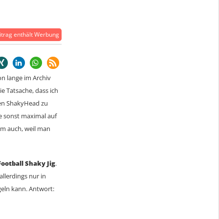
trag enthält Werbung
on lange im Archiv
e Tatsache, dass ich
hen ShakyHead zu
e sonst maximal auf
em auch, weil man
Football Shaky Jig
.
allerdings nur in
eln kann. Antwort: