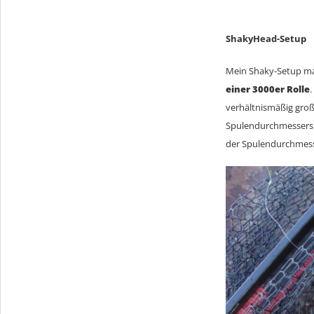
ShakyHead-Setup
Mein Shaky-Setup ma
einer 3000er Rolle
.
verhältnismäßig groß
Spulendurchmessers (i
der Spulendurchmesse