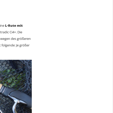
eine
L-Rute mit
radic Ci4+. Die
, wegen des größeren
 folgende: Je größer