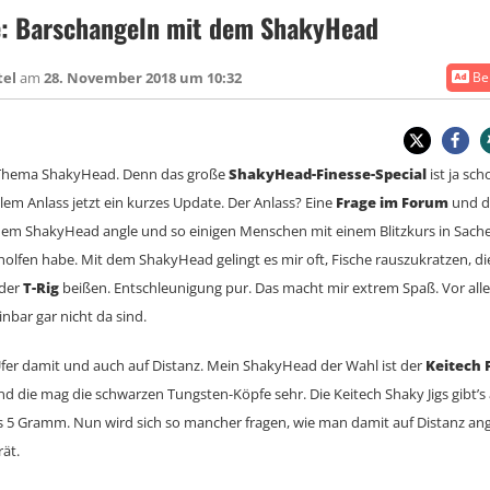
: Barschangeln mit dem ShakyHead
tel
am
28. November 2018 um 10:32
Bei
 Thema ShakyHead. Denn das große
ShakyHead-Finesse-Special
ist ja sch
llem Anlass jetzt ein kurzes Update. Der Anlass? Eine
Frage im Forum
und di
t dem ShakyHead angle und so einigen Menschen mit einem Blitzkurs in Sac
olfen habe. Mit dem ShakyHead gelingt es mir oft, Fische rauszukratzen, di
oder
T-Rig
beißen. Entschleunigung pur. Das macht mir extrem Spaß. Vor all
inbar gar nicht da sind.
fer damit und auch auf Distanz. Mein ShakyHead der Wahl ist der
Keitech 
nd die mag die schwarzen Tungsten-Köpfe sehr. Die Keitech Shaky Jigs gibt’s 
s 5 Gramm. Nun wird sich so mancher fragen, wie man damit auf Distanz ang
ät.