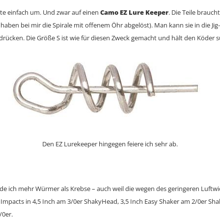
ste einfach um. Und zwar auf einen
Camo EZ Lure Keeper
. Die Teile brauc
 haben bei mir die Spirale mit offenem Öhr abgelöst). Man kann sie in die Ji
 drücken. Die Größe S ist wie für diesen Zweck gemacht und hält den Köder s
Den EZ Lurekeeper hingegen feiere ich sehr ab.
ende ich mehr Würmer als Krebse – auch weil die wegen des geringeren Luftw
ve Impacts in 4,5 Inch am 3/0er ShakyHead, 3,5 Inch Easy Shaker am 2/0er S
/0er.