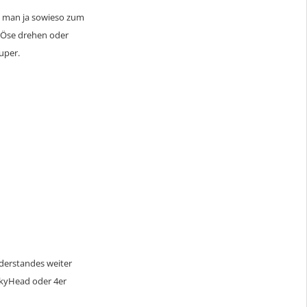
ht man ja sowieso zum
g-Öse drehen oder
uper.
iderstandes weiter
hakyHead oder 4er