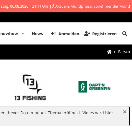
stag, 06.08.2026 | 21:11 Uhr |
Aktuelle Mondphase: abnehmender Mond
Knowhow
News
Anmelden
Registrieren
Barsch
hen, bevor Du ein neues Thema eröffnest. Vieles wird hier