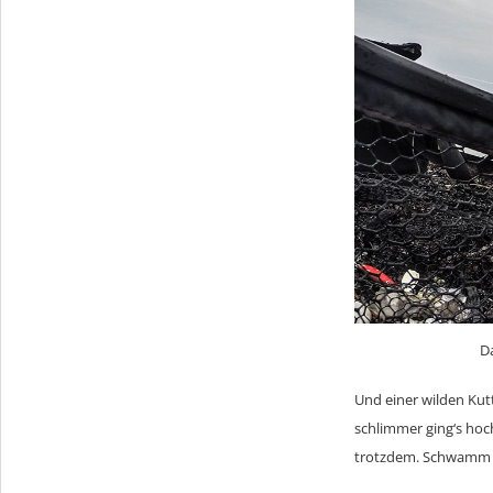
Da
Und einer wilden Kutt
schlimmer ging‘s hoc
trotzdem. Schwamm d