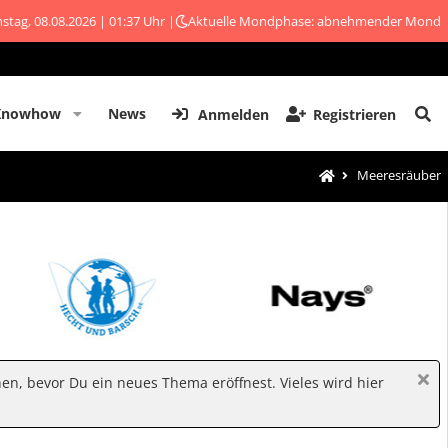
stag, 08.08.2026 | 01:37 Uhr |
Aktuelle Mondphase: abnehmender Mond
Knowhow
News
Anmelden
Registrieren
Meeresräuber
hen, bevor Du ein neues Thema eröffnest. Vieles wird hier