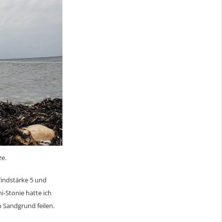
ze.
Windstärke 5 und
i-Stonie hatte ich
 Sandgrund feilen.