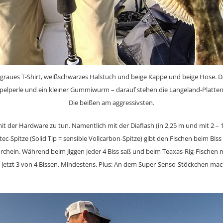
graues T-Shirt, weißschwarzes Halstuch und beige Kappe und beige Hose. Da
pelperle und ein kleiner Gummiwurm – darauf stehen die Langeland-Platten.
Die beißen am aggressivsten.
mit der Hardware zu tun. Namentlich mit der Diaflash (in 2,25 m und mit 2 –
tec-Spitze (Solid Tip = sensible Vollcarbon-Spitze) gibt den Fischen beim Bis
eln. Während beim Jiggen jeder 4 Biss saß und beim Teaxas-Rig-Fischen mit
h jetzt 3 von 4 Bissen. Mindestens. Plus: An dem Super-Senso-Stöckchen mac