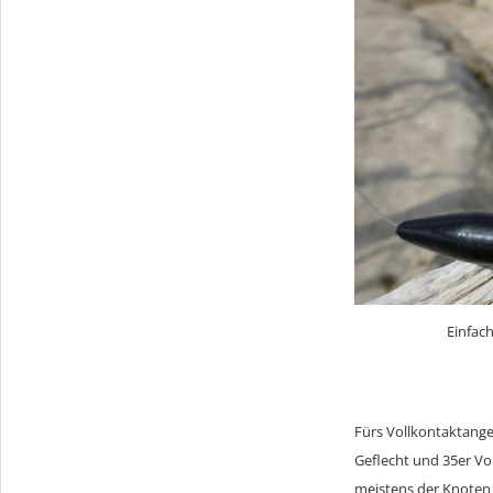
Einfac
Fürs Vollkontaktange
Geflecht und 35er Vor
meistens der Knoten