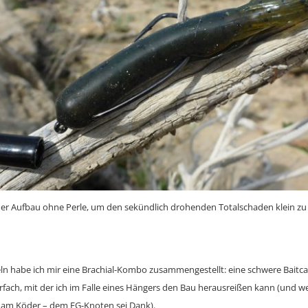
her Aufbau ohne Perle, um den sekündlich drohenden Totalschaden klein zu 
ln habe ich mir eine Brachial-Kombo zusammengestellt: eine schwere Baitc
fach, mit der ich im Falle eines Hängers den Bau herausreißen kann (und wen
 am Köder – dem FG-Knoten sei Dank).