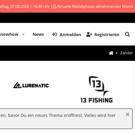
eitag, 07.08.2026 | 16:40 Uhr |
Aktuelle Mondphase: abnehmender Mond
Knowhow
News
Anmelden
Registrieren
Zander
hen, bevor Du ein neues Thema eröffnest. Vieles wird hier