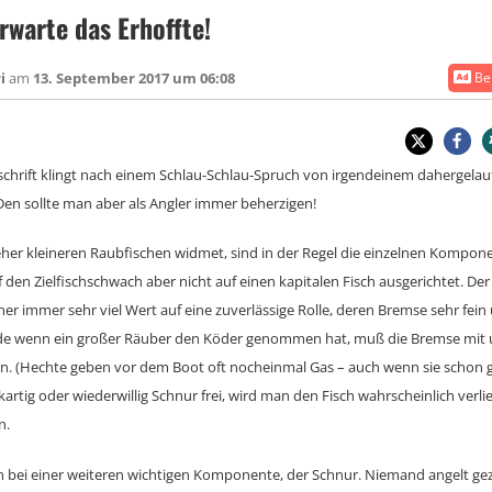
rwarte das Erhoffte!
ri
am
13. September 2017 um 06:08
Bei
chrift klingt nach einem Schlau-Schlau-Spruch von irgendeinem dahergela
Den sollte man aber als Angler immer beherzigen!
er kleineren Raubfischen widmet, sind in der Regel die einzelnen Kompon
den Zielfischschwach aber nicht auf einen kapitalen Fisch ausgerichtet. De
er immer sehr viel Wert auf eine zuverlässige Rolle, deren Bremse sehr fein
rade wenn ein großer Räuber den Köder genommen hat, muß die Bremse mit u
. (Hechte geben vor dem Boot oft nocheinmal Gas – auch wenn sie schon g
ckartig oder wiederwillig Schnur frei, wird man den Fisch wahrscheinlich verl
n.
n bei einer weiteren wichtigen Komponente, der Schnur. Niemand angelt gezie