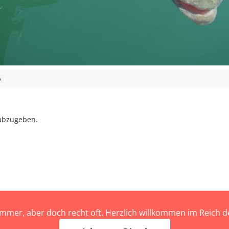
o
abzugeben.
immer, aber doch recht oft. Herzlich willkommen im Reich