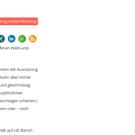
trag enthält Werbung
ufenen Wald-und-
enten der Ausrüstung
r kann aber immer
 und gleichmässig
rplötzlichen
eschlagen schienen.)
ieren oder – noch
lt auf z.B. Barsch