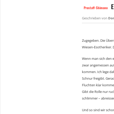
E
Prostaff-Shimano
Geschrieben von
Do
Zugegeben. Die Übers
Wiesen-Esotheriker. 
Wenn man sich den eh
zwar angemessen auf 
kommen. Ich lege dah
Schnur freigibt. Ge
Fluchten klar kommen
Gibt die Rolle nur ru
schlimmer – abreisse
Und so sind wir scho