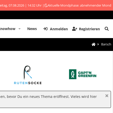
eitag, 07.08.2026 | 14:32 Uhr |
Aktuelle Mondphase: abnehmender Mond
Knowhow
News
Anmelden
Registrieren
Barsch
hen, bevor Du ein neues Thema eröffnest. Vieles wird hier