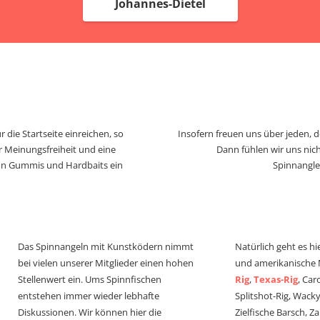
Johannes-Dietel
 die Startseite einreichen, so
Insofern freuen uns über jeden, 
r Meinungsfreiheit und eine
Dann fühlen wir uns nich
von Gummis und Hardbaits ein
Spinnangle
Das Spinnangeln mit Kunstködern nimmt
Natürlich geht es hi
bei vielen unserer Mitglieder einen hohen
und amerikanische
Stellenwert ein. Ums Spinnfischen
Rig
,
Texas-Rig
, Car
entstehen immer wieder lebhafte
Splitshot-Rig, Wacky-
Diskussionen. Wir können hier die
Zielfische Barsch, Z