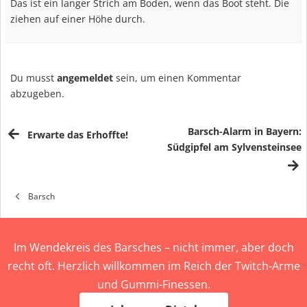
Das ist ein langer Strich am Boden, wenn das Boot steht. Die
ziehen auf einer Höhe durch.
Du musst
angemeldet
sein, um einen Kommentar
abzugeben.
Barsch-Alarm in Bayern:
Erwarte das Erhoffte!
Südgipfel am Sylvensteinsee
Barsch
Im Wendekreis des Barsches – nicht immer, aber doch
recht oft. Herzlich willkommen im Reich der Twitch-Arme
und Gummi-Finessen.