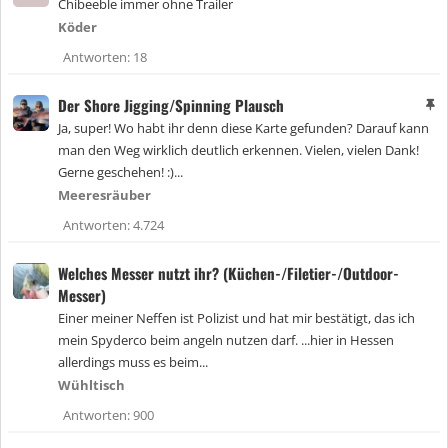
Chibeeble immer ohne Trailer
Köder
Antworten
18
Der Shore Jigging/Spinning Plausch
A
n
Ja, super! Wo habt ihr denn diese Karte gefunden? Darauf kann
g
man den Weg wirklich deutlich erkennen. Vielen, vielen Dank!
e
Gerne geschehen! :)...
h
e
Meeresräuber
f
Antworten
4.724
t
e
t
Welches Messer nutzt ihr? (Küchen-/Filetier-/Outdoor-
Messer)
Einer meiner Neffen ist Polizist und hat mir bestätigt, das ich
mein Spyderco beim angeln nutzen darf. ...hier in Hessen
allerdings muss es beim...
Wühltisch
Antworten
900