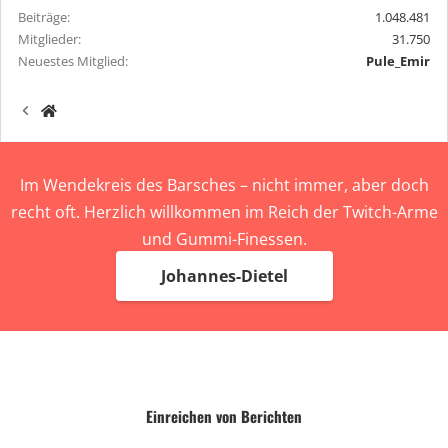
Beiträge
1.048.481
Mitglieder
31.750
Neuestes Mitglied
Pule_Emir
Im Wendekreis des Barsches – nicht immer, aber doch
recht oft. Herzlich willkommen im Reich der Twitch-Arme
und Gummi-Finessen.
Johannes-Dietel
Einreichen von Berichten