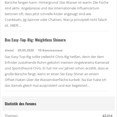
Barsche fangen kann. Hintergrund: Das Wasser ist warm. Die Fische
sind aktiv. Angelpresse und das internationale Influencertum
betonen oft, dass jetzt schnelle Köder angesagt sind wie
Crankbaits, Jig-Spinner oder Chatters. Was ja prinzipiell nicht falsch
ist. ABER:…
Das Easy-Top-Rig: Weightless Shinern
dietel
05.05.2020
10 Kommentare
Das Easy-Top-Rig sollte vielleicht Chris-Rig heißen, denn der dem
Erfinder zustehende Ruhm gebührt meinem Angelvereins-Kamerad
und Sportsfreund Chris. Er hat mir vor Jahren schon erzählt, dass er
große Barsche fängt, wenn er einen 5er Easy Shiner an einem
Offset-Haken über die Wasseroberfläche kurbelt. Na klar habe ich
das damals gleich mal ausprobiert und war begeistert…
Statistik des Forums
Themen
43.014