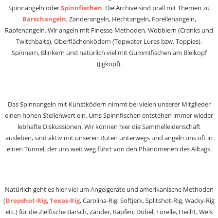
Spinnangeln oder
Spinnfischen
. Die Archive sind prall mit Themen zu
Barschangeln
, Zanderangeln, Hechtangeln, Forellenangeln,
Rapfenangeln. Wir angeln mit Finesse-Methoden, Wobblern (Cranks und
Twitchbaits), Oberflächenködern (Topwater Lures bzw. Toppies),
Spinnern, Blinkern und natürlich viel mit Gummifischen am Bleikopf
(Jigkopf).
Das Spinnangeln mit Kunstködern nimmt bei vielen unserer Mitglieder
einen hohen Stellenwert ein. Ums Spinnfischen entstehen immer wieder
lebhafte Diskussionen. Wir können hier die Sammelleidenschaft
ausleben, sind aktiv mit unseren Ruten unterwegs und angeln uns oft in
einen Tunnel, der uns weit weg führt von den Phänomenen des Alltags.
Natürlich geht es hier viel um Angelgeräte und amerikanische Methoden
(
Dropshot-Rig
,
Texas-Rig
, Carolina-Rig, Softjerk, Splitshot-Rig, Wacky-Rig
etc.) für die Zielfische Barsch, Zander, Rapfen, Döbel, Forelle, Hecht, Wels