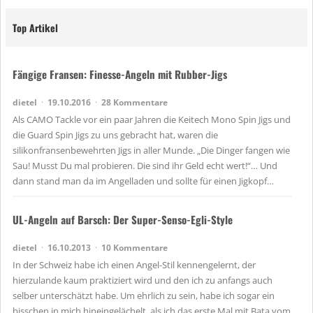
Top Artikel
Fängige Fransen: Finesse-Angeln mit Rubber-Jigs
dietel
19.10.2016
28 Kommentare
Als CAMO Tackle vor ein paar Jahren die Keitech Mono Spin Jigs und
die Guard Spin Jigs zu uns gebracht hat, waren die
silikonfransenbewehrten Jigs in aller Munde. „Die Dinger fangen wie
Sau! Musst Du mal probieren. Die sind ihr Geld echt wert!“… Und
dann stand man da im Angelladen und sollte für einen Jigkopf…
UL-Angeln auf Barsch: Der Super-Senso-Egli-Style
dietel
16.10.2013
10 Kommentare
In der Schweiz habe ich einen Angel-Stil kennengelernt, der
hierzulande kaum praktiziert wird und den ich zu anfangs auch
selber unterschätzt habe. Um ehrlich zu sein, habe ich sogar ein
bisschen in mich hineingelächelt, als ich das erste Mal mit Bata vom