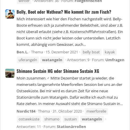
winter
Antworten: 36
Forum:
Fliegenfischen
Belly, Boot oder Wathose? Wie kommt Ihr zum Fisch?
Mich interessiert wie hier den Fischen nachgestellt wird. Belly-
Boote erfreuen sich ja zunehmender Beliebtheit, sind aber z.B.
nicht überall erlaubt (siehe z.B. Küstenschifffahrtsstraßen). Ein
Boot kann sich nicht jeder leisten oder unterstellen. Letztlich
kommt, abhängig vom Gewässer, auch...
Ben.L.
Thema
15. Dezember 2021
belly boat
kayak
uferangeln
watangeln
Antworten: 9
Forum:
Umfragen
Shimano Sustain HG oder Shimano Sustain XG
Moin zusammen.‍♂ Mitte Dezember startet ja wieder, die
meinerseits langersehnte Meerforellen Session bei uns an der
Ostseeküste. Bei mir wird es darum Zeit für eine neue
Stationärrolle zum Watangeln. Dafür wollte ich euch mal zu
Rate ziehen. In meiner Auswahl steht die Shimano Sustain in...
Nordic184
Thema
31. Oktober 2020
meerforelle
ostseeküste
shimano
sustain
watangeln
Antworten: 11
Forum:
Stationärrollen