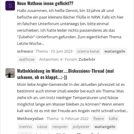
Neue Wathose innen geflickt??
S
Hallo zusammen, ich heiße Dennis, bin 33 Jahre alt und
befische ein paar kleinere Bäche/ Flüße in NRW. Falls ich hier
im falschen Unterforum unterwegs bin, bitte einmal
verschieben. Ich hatte leider nichts passenderes als das
"Zubehör"-Unterforum gefunden. Zum eigentlichen Thema.
Letzte Woche...
schwarz
Thema
10. Juni 2023
scierra kenai
watangeln
wathose
Antworten: 4
Forum:
Zubehör
Watbekleidung im Winter....Diskussions-Thread (mal
schauen, ob es klappt...;-))
Moin liebe Angler-Gemeinde! In der aktuellen Jahreszeit ist es
bestimmt auch immer (mal) wieder bei euch ein Thema: Was
ziehe ich an, um trotz niedriger Temperaturen und Nässe
möglichst lange am Wasser bleiben zu können? Wenn einem
kalt wird, ist es mit der Freude am Angeln recht schnell vorbei...
Methoxysilan
Thema
6. Februar 2022
fleece
kälte
merino
nässe
neopren
polyester
watangeln