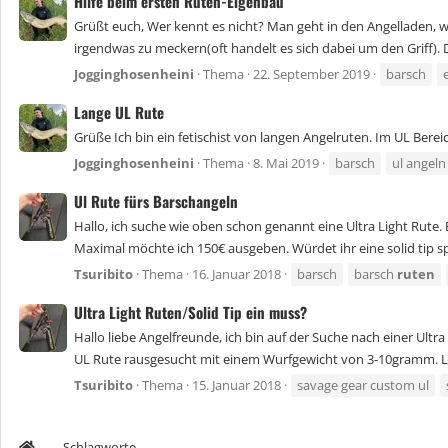
Hilfe beim ersten Ruten-Eigenbau
Grüßt euch, Wer kennt es nicht? Man geht in den Angelladen, w
irgendwas zu meckern(oft handelt es sich dabei um den Griff). 
Jogginghosenheini
Thema
22. September 2019
barsch
Lange UL Rute
Grüße Ich bin ein fetischist von langen Angelruten. Im UL Bere
Jogginghosenheini
Thema
8. Mai 2019
barsch
ul angeln
Ul Rute fürs Barschangeln
Hallo, ich suche wie oben schon genannt eine Ultra Light Rute.
Maximal möchte ich 150€ ausgeben. Würdet ihr eine solid tip s
Tsuribito
Thema
16. Januar 2018
barsch
barsch
ruten
Ultra Light Ruten/Solid Tip ein muss?
Hallo liebe Angelfreunde, ich bin auf der Suche nach einer Ul
UL Rute rausgesucht mit einem Wurfgewicht von 3-10gramm. Leid
Tsuribito
Thema
15. Januar 2018
savage gear custom ul
Schlagworte