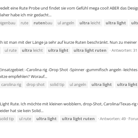
edelt eine Rute Probe und findet sie vom Gefühl mega cool! ABER das Design
Daher habe ich mir gedacht...
eigenbau
rute
ruten
bau
ul angeln
ultra
leicht
ultra
light
ult
ich ist man mit der Länge ja sehr auf kurze Ruten beschränkt. Nun zu meiner
ul rute
ultra
leicht
ultra
light
ultra
light
ruten
Antworten: 31
 Einsatzgebiet: -Carolina rig -Drop Shot -Spinner -gummifisch angeln -leicht
pitze empfehlen? Worauf...
carolina rig
drop shot
solid tip
ul angeln
ultra
light
ultra
light
tra Light Rute. Ich möchte mit kleinen wobblern, drop-Shot, Carolina/Texas-
er hat sie kein Solid...
solid tip
ul rute
ultra
light
ultra
light
ruten
Antworten: 49
Foru