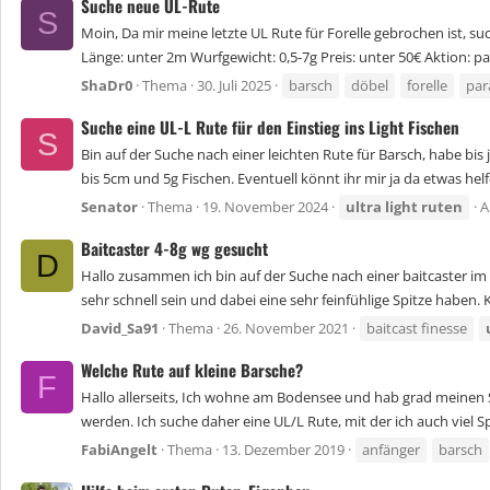
Suche neue UL-Rute
S
Moin, Da mir meine letzte UL Rute für Forelle gebrochen ist, s
Länge: unter 2m Wurfgewicht: 0,5-7g Preis: unter 50€ Aktion: para
ShaDr0
Thema
30. Juli 2025
barsch
döbel
forelle
par
Suche eine UL-L Rute für den Einstieg ins Light Fischen
S
Bin auf der Suche nach einer leichten Rute für Barsch, habe bi
bis 5cm und 5g Fischen. Eventuell könnt ihr mir ja da etwas helfe
Senator
Thema
19. November 2024
ultra
light
ruten
A
Baitcaster 4-8g wg gesucht
D
Hallo zusammen ich bin auf der Suche nach einer baitcaster im ul 
sehr schnell sein und dabei eine sehr feinfühlige Spitze haben. K
David_Sa91
Thema
26. November 2021
baitcast finesse
Welche Rute auf kleine Barsche?
F
Hallo allerseits, Ich wohne am Bodensee und hab grad meinen S
werden. Ich suche daher eine UL/L Rute, mit der ich auch viel S
FabiAngelt
Thema
13. Dezember 2019
anfänger
barsch