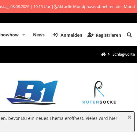
stag, 08.08.2026 | 10:15 Uhr |
Aktuelle Mondphase: abnehmender Mond
Knowhow
News
Anmelden
Registrieren
Schlagworte
hen, bevor Du ein neues Thema eröffnest. Vieles wird hier