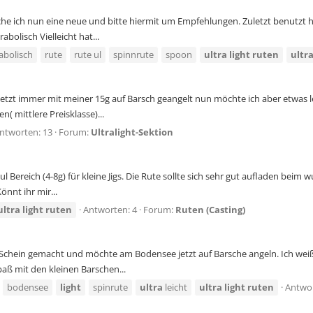
uche ich nun eine neue und bitte hiermit um Empfehlungen. Zuletzt benutzt h
bolisch Vielleicht hat...
abolisch
rute
rute ul
spinnrute
spoon
ultra
light
ruten
ultr
s jetzt immer mit meiner 15g auf Barsch geangelt nun möchte ich aber etwas
n( mittlere Preisklasse)...
ntworten: 13
Forum:
Ultralight-Sektion
Bereich (4-8g) für kleine Jigs. Die Rute sollte sich sehr gut aufladen beim wu
önnt ihr mir...
ultra
light
ruten
Antworten: 4
Forum:
Ruten (Casting)
chein gemacht und möchte am Bodensee jetzt auf Barsche angeln. Ich weiß, 
paß mit den kleinen Barschen...
bodensee
light
spinrute
ultra
leicht
ultra
light
ruten
Antwor