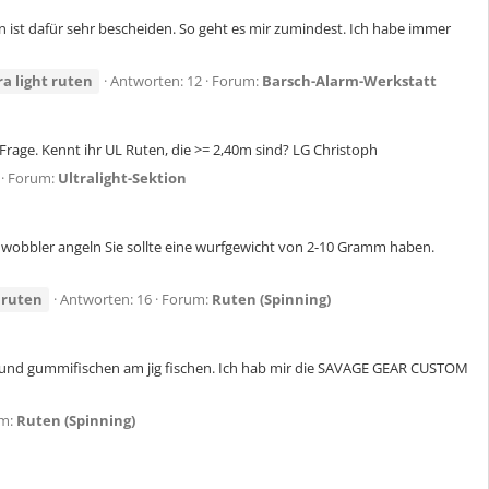
 ist dafür sehr bescheiden. So geht es mir zumindest. Ich habe immer
ra
light
ruten
Antworten: 12
Forum:
Barsch-Alarm-Werkstatt
 Frage. Kennt ihr UL Ruten, die >= 2,40m sind? LG Christoph
Forum:
Ultralight-Sektion
es wobbler angeln Sie sollte eine wurfgewicht von 2-10 Gramm haben.
ruten
Antworten: 16
Forum:
Ruten (Spinning)
rig und gummifischen am jig fischen. Ich hab mir die SAVAGE GEAR CUSTOM
m:
Ruten (Spinning)