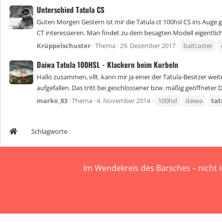
Unterschied Tatula CS
Guten Morgen Gestern ist mir die Tatula ct 100hsl CS ins Auge
CT interessieren. Man findet zu dem besagten Modell eigentlich ni
Krüppelschuster
Thema
29. Dezember 2017
baitcaster
Daiwa Tatula 100HSL - Klackern beim Kurbeln
Hallo zusammen, vllt. kann mir ja einer der Tatula-Besitzer we
aufgefallen. Das tritt bei geschlossener bzw. mäßig geöffneter Dr
marko_83
Thema
4. November 2014
100hsl
daiwa
tat
Schlagworte
Im Wendekreis des Barsches – nicht 