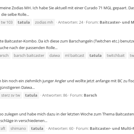
 meine Zodias MH. Ich habe Sie aktuell mit einer Curado 71 MGL gepaart. Das 
ie selbe Rolle...
 tw 103
tatula
zodias mh
Antworten: 24
Forum:
Baitcaster- und M
e Baitcaster-Kombo. Da ich diese zum Barschangeln (Twitchen etc.) benutz
uche nach der passenden Rolle...
arsch
barsch baitcaster
daiwa
ml baitcast
tatula
twitchbait
tw
 bin noch ein ziehmlich junger Angler und wollte jetzt anfange mit BC zu fi
 günstigeren Daiwa...
sterz sv tw
tatula
Antworten: 86
Forum:
Barsch
o zulegen und habe mich dazu in der letzten Woche zum Thema Baitcasten r
tschläge in verschiedenen...
raft
shimano
tatula
Antworten: 60
Forum:
Baitcaster- und Multi-