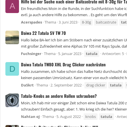
Hilfe bei der Suche nach einer Baitcastrute mit 8-30g für 
A
Ein freundliches Moin in die Runde, in der Suchfunktion habe 
evtl. ja auch andere Hilfe zu bekommen. . Es geht um den Wurfb
Acerspades
Thema
3. Juni 2023
8-30g
baitcastrute
tat
Daiwa 22 Tatula SV TW 70
Hallo liebe BA-ler! Ich bin am Stöbern nach einer zusätzlichen U
mit großer Zufriedenheit eine Alphas SV 105 mit Rays Spule, dah
Fuchsinger
Thema
5. Januar 2023
tatula
Antworten: 5
Daiwa Tatula TW80 XHL Drag Clicker nachrüsten
D
Hallo zusammen, ich habe schon das halbe Netz durchsucht doch 
keinen passenden Umrüstsatz. Kann einer von euch vielleicht h
DaSkrt
Thema
2. September 2022
drag clicker
tatula
Tatula-Knobs an andere Rollen schrauben?
Moin, ich hab mir vor einiger Zeit schon eine Daiwa Tatula 200 zu
schrauben! Einfach gesagt, aber: 1. Wo krieg ich die her? Kleine
Nahtan oJ
Thema
5. August 2022
knobs
tatula
Antwo