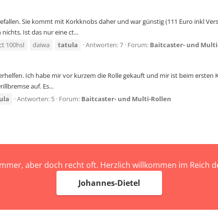
 gefallen. Sie kommt mit Korkknobs daher und war günstig (111 Euro inkl V
chts. Ist das nur eine ct...
ct 100hsl
daiwa
tatula
Antworten: 7
Forum:
Baitcaster- und Multi
iterhelfen. Ich habe mir vor kurzem die Rolle gekauft und mir ist beim erst
illbremse auf. Es...
ula
Antworten: 5
Forum:
Baitcaster- und Multi-Rollen
immer, aber doch recht oft. Herzlich willkommen im Reich
Johannes-Dietel