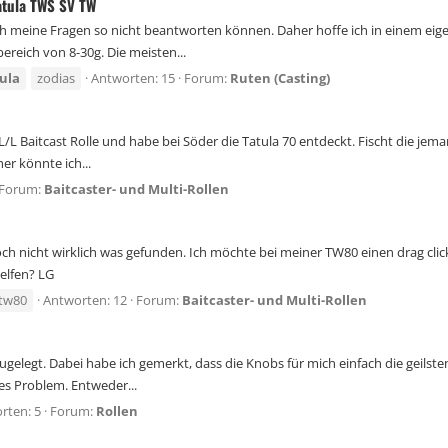
Tatula TWS SV TW
ich meine Fragen so nicht beantworten können. Daher hoffe ich in einem ei
ereich von 8-30g. Die meisten...
ula
zodias
Antworten: 15
Forum:
Ruten (Casting)
L/L Baitcast Rolle und habe bei Söder die Tatula 70 entdeckt. Fischt die jeman
er könnte ich...
Forum:
Baitcaster- und Multi-Rollen
nicht wirklich was gefunden. Ich möchte bei meiner TW80 einen drag clicker
elfen? LG
tw80
Antworten: 12
Forum:
Baitcaster- und Multi-Rollen
gelegt. Dabei habe ich gemerkt, dass die Knobs für mich einfach die geilsten si
res Problem. Entweder...
rten: 5
Forum:
Rollen