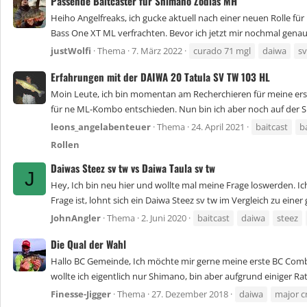
Passende Baitcaster für Shimano Zodias MH
Heiho Angelfreaks, ich gucke aktuell nach einer neuen Rolle für
Bass One XT ML verfrachten. Bevor ich jetzt mir nochmal genau d
justWolfi
Thema
7. März 2022
curado 71 mgl
daiwa
sv
Erfahrungen mit der DAIWA 20 Tatula SV TW 103 HL
Moin Leute, ich bin momentan am Recherchieren für meine erst
für ne ML-Kombo entschieden. Nun bin ich aber noch auf der S
leons_angelabenteuer
Thema
24. April 2021
baitcast
b
Rollen
Daiwas Steez sv tw vs Daiwa Taula sv tw
J
Hey, Ich bin neu hier und wollte mal meine Frage loswerden. Ich
Frage ist, lohnt sich ein Daiwa Steez sv tw im Vergleich zu einer
JohnAngler
Thema
2. Juni 2020
baitcast
daiwa
steez
Die Qual der Wahl
Hallo BC Gemeinde, Ich möchte mir gerne meine erste BC Comb
wollte ich eigentlich nur Shimano, bin aber aufgrund einiger Ra
Finesse-Jigger
Thema
27. Dezember 2018
daiwa
major c