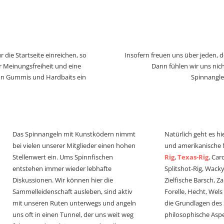
 die Startseite einreichen, so
Insofern freuen uns über jeden, 
r Meinungsfreiheit und eine
Dann fühlen wir uns nich
von Gummis und Hardbaits ein
Spinnangle
Das Spinnangeln mit Kunstködern nimmt
Natürlich geht es hi
bei vielen unserer Mitglieder einen hohen
und amerikanische
Stellenwert ein. Ums Spinnfischen
Rig
,
Texas-Rig
, Car
entstehen immer wieder lebhafte
Splitshot-Rig, Wacky-
Diskussionen. Wir können hier die
Zielfische Barsch, Z
Sammelleidenschaft ausleben, sind aktiv
Forelle, Hecht, Wel
mit unseren Ruten unterwegs und angeln
die Grundlagen des
uns oft in einen Tunnel, der uns weit weg
philosophische Aspe