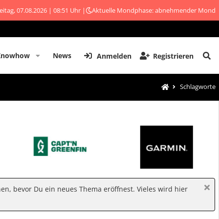
eitag, 07.08.2026 | 08:51 Uhr |
Aktuelle Mondphase: abnehmender Mond
Knowhow
News
Anmelden
Registrieren
Schlagworte
hen, bevor Du ein neues Thema eröffnest. Vieles wird hier