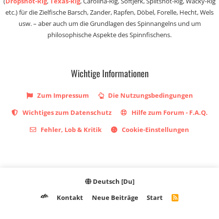
(
Dropshot-Rig
,
Texas-Rig
, Carolina-Rig, Softjerk, Splitshot-Rig, Wacky-Rig
etc.) für die Zielfische Barsch, Zander, Rapfen, Döbel, Forelle, Hecht, Wels
usw. – aber auch um die Grundlagen des Spinnangelns und um
philosophische Aspekte des Spinnfischens.
Wichtige Informationen
Zum Impressum
Die Nutzungsbedingungen
Wichtiges zum Datenschutz
Hilfe zum Forum - F.A.Q.
Fehler, Lob & Kritik
Cookie-Einstellungen
Deutsch [Du]
Kontakt
Neue Beiträge
Start
R
S
S