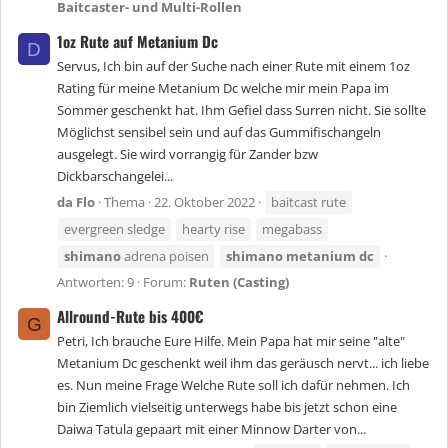
Baitcaster- und Multi-Rollen
1oz Rute auf Metanium Dc
D
Servus, Ich bin auf der Suche nach einer Rute mit einem 1oz
Rating für meine Metanium Dc welche mir mein Papa im
Sommer geschenkt hat. Ihm Gefiel dass Surren nicht. Sie sollte
Möglichst sensibel sein und auf das Gummifischangeln
ausgelegt. Sie wird vorrangig für Zander bzw
Dickbarschangelei...
da Flo
Thema
22. Oktober 2022
baitcast rute
evergreen sledge
hearty rise
megabass
shimano
adrena poisen
shimano
metanium
dc
Antworten: 9
Forum:
Ruten (Casting)
Allround-Rute bis 400€
G
Petri, Ich brauche Eure Hilfe. Mein Papa hat mir seine "alte"
Metanium Dc geschenkt weil ihm das geräusch nervt... ich liebe
es. Nun meine Frage Welche Rute soll ich dafür nehmen. Ich
bin Ziemlich vielseitig unterwegs habe bis jetzt schon eine
Daiwa Tatula gepaart mit einer Minnow Darter von...