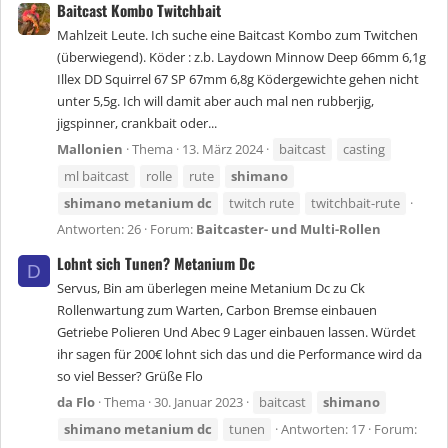
Baitcast Kombo Twitchbait
Mahlzeit Leute. Ich suche eine Baitcast Kombo zum Twitchen
(überwiegend). Köder : z.b. Laydown Minnow Deep 66mm 6,1g
Illex DD Squirrel 67 SP 67mm 6,8g Ködergewichte gehen nicht
unter 5,5g. Ich will damit aber auch mal nen rubberjig,
jigspinner, crankbait oder...
Mallonien
Thema
13. März 2024
baitcast
casting
ml baitcast
rolle
rute
shimano
shimano
metanium
dc
twitch rute
twitchbait-rute
Antworten: 26
Forum:
Baitcaster- und Multi-Rollen
Lohnt sich Tunen? Metanium Dc
D
Servus, Bin am überlegen meine Metanium Dc zu Ck
Rollenwartung zum Warten, Carbon Bremse einbauen
Getriebe Polieren Und Abec 9 Lager einbauen lassen. Würdet
ihr sagen für 200€ lohnt sich das und die Performance wird da
so viel Besser? Grüße Flo
da Flo
Thema
30. Januar 2023
baitcast
shimano
shimano
metanium
dc
tunen
Antworten: 17
Forum: