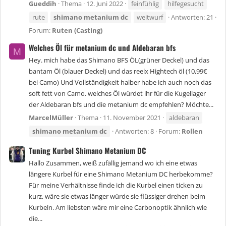
Gueddih
Thema
12. Juni 2022
feinfühlig
hilfegesucht
rute
shimano
metanium
dc
weitwurf
Antworten: 21
Forum:
Ruten (Casting)
Welches Öl für metanium dc und Aldebaran bfs
M
Hey. mich habe das Shimano BFS ÖL(grüner Deckel) und das
bantam Öl (blauer Deckel) und das reelx Hightech öl (10,99€
bei Camo) Und Vollständigkeit halber habe ich auch noch das
soft fett von Camo. welches Öl würdet ihr für die Kugellager
der Aldebaran bfs und die metanium dc empfehlen? Möchte...
MarcelMüller
Thema
11. November 2021
aldebaran
shimano
metanium
dc
Antworten: 8
Forum:
Rollen
Tuning Kurbel Shimano Metanium DC
Hallo Zusammen, weiß zufällig jemand wo ich eine etwas
längere Kurbel für eine Shimano Metanium DC herbekomme?
Für meine Verhältnisse finde ich die Kurbel einen ticken zu
kurz, wäre sie etwas länger würde sie flüssiger drehen beim
Kurbeln. Am liebsten wäre mir eine Carbonoptik ähnlich wie
die...