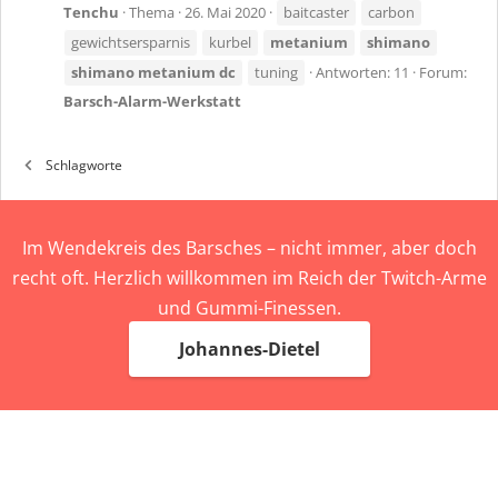
Tenchu
Thema
26. Mai 2020
baitcaster
carbon
gewichtsersparnis
kurbel
metanium
shimano
shimano
metanium
dc
tuning
Antworten: 11
Forum:
Barsch-Alarm-Werkstatt
Schlagworte
Im Wendekreis des Barsches – nicht immer, aber doch
recht oft. Herzlich willkommen im Reich der Twitch-Arme
und Gummi-Finessen.
Johannes-Dietel