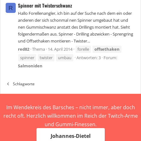
Spinner mit Twisterschwanz
R
Hallo Forellenangler, ich bin auf der Suche nach dem ein oder
anderen der sich schonmal nen Spinner umgebaut hat und
nen Gummischwanz anstatt des Drillings montiert hat. Sieht
folgendermaßen aus. Spinner - Drilling abzwicken - Sprengring
und Offsethaken montieren - Twister...
red82
Thema
14. April 2014
forelle
offsethaken
spinner
twister
umbau
Antworten: 3
Forum:
Salmoniden
Schlagworte
Im Wendekreis des Barsches – nicht immer, aber doch
recht oft. Herzlich willkommen im Reich der Twitch-Arme
und Gummi-Finessen.
Johannes-Dietel