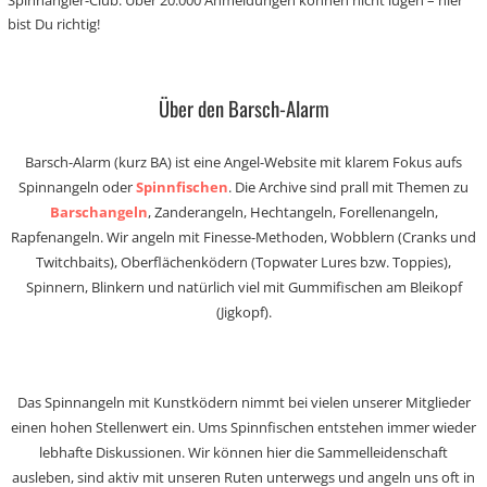
Spinnangler-Club. Über 20.000 Anmeldungen können nicht lügen – hier
bist Du richtig!
Über den Barsch-Alarm
Barsch-Alarm (kurz BA) ist eine Angel-Website mit klarem Fokus aufs
Spinnangeln oder
Spinnfischen
. Die Archive sind prall mit Themen zu
Barschangeln
, Zanderangeln, Hechtangeln, Forellenangeln,
Rapfenangeln. Wir angeln mit Finesse-Methoden, Wobblern (Cranks und
Twitchbaits), Oberflächenködern (Topwater Lures bzw. Toppies),
Spinnern, Blinkern und natürlich viel mit Gummifischen am Bleikopf
(Jigkopf).
Das Spinnangeln mit Kunstködern nimmt bei vielen unserer Mitglieder
einen hohen Stellenwert ein. Ums Spinnfischen entstehen immer wieder
lebhafte Diskussionen. Wir können hier die Sammelleidenschaft
ausleben, sind aktiv mit unseren Ruten unterwegs und angeln uns oft in