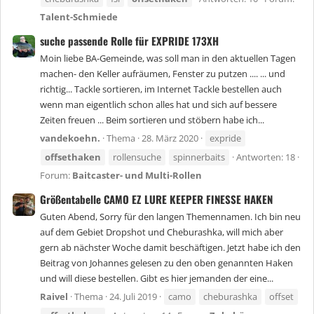
Talent-Schmiede
suche passende Rolle für EXPRIDE 173XH
Moin liebe BA-Gemeinde, was soll man in den aktuellen Tagen
machen- den Keller aufräumen, Fenster zu putzen .... ... und
richtig... Tackle sortieren, im Internet Tackle bestellen auch
wenn man eigentlich schon alles hat und sich auf bessere
Zeiten freuen ... Beim sortieren und stöbern habe ich...
vandekoehn.
Thema
28. März 2020
expride
offsethaken
rollensuche
spinnerbaits
Antworten: 18
Forum:
Baitcaster- und Multi-Rollen
Größentabelle CAMO EZ LURE KEEPER FINESSE HAKEN
Guten Abend, Sorry für den langen Themennamen. Ich bin neu
auf dem Gebiet Dropshot und Cheburashka, will mich aber
gern ab nächster Woche damit beschäftigen. Jetzt habe ich den
Beitrag von Johannes gelesen zu den oben genannten Haken
und will diese bestellen. Gibt es hier jemanden der eine...
Raivel
Thema
24. Juli 2019
camo
cheburashka
offset