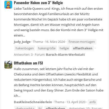
Passender Haken zum 3'' Hellgie
Liebe Tackle-Queens und -Kings, ich freue mich auf den ersten
bevorstehenden Angel-Familienurlaub an der Müritz
kommende Woche! Im Gepäck habe ich ein paar vorbereitete
Montagen, damit ich am Wasser möglichst viel Angeln kann
und wenig basteln muss. Bei der Kombi mit dem 3'' Hellgie mit
einem...
Judy_Judge
Thema
16. März 2024
finesse-montagen
hakenbogen
hakengröße
hellgie
offsethaken
Antworten: 3
Forum:
Barsch-Alarm-Werkstatt
Offsethaken am FSI
Hallo zusammen, seit letztem Jahr fische ich viel mit der
Cheburaska und dem Offsethaken (zwecks Flexibilität und
reduziertem Hängerrisiko). Ich habe auch einige Barsche und
als Beifang Hechte landen können, hauptsächlich auf den
Swing Impact und den Easy Shiner. Zum Ende der Saison habe
ich...
DasKleineSchneiderlein
Thema
13. April 2020
anfä
cheburashka
fsi
offsethaken
Antworten: 10
Forum: