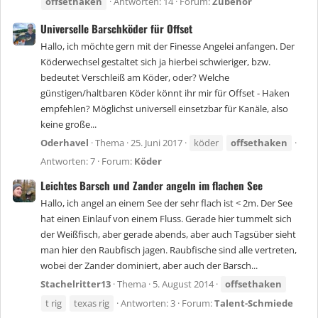
offsethaken
Antworten: 14
Forum:
Zubehör
Universelle Barschköder für Offset
Hallo, ich möchte gern mit der Finesse Angelei anfangen. Der
Köderwechsel gestaltet sich ja hierbei schwieriger, bzw.
bedeutet Verschleiß am Köder, oder? Welche
günstigen/haltbaren Köder könnt ihr mir für Offset - Haken
empfehlen? Möglichst universell einsetzbar für Kanäle, also
keine große...
Oderhavel
Thema
25. Juni 2017
köder
offsethaken
Antworten: 7
Forum:
Köder
Leichtes Barsch und Zander angeln im flachen See
Hallo, ich angel an einem See der sehr flach ist < 2m. Der See
hat einen Einlauf von einem Fluss. Gerade hier tummelt sich
der Weißfisch, aber gerade abends, aber auch Tagsüber sieht
man hier den Raubfisch jagen. Raubfische sind alle vertreten,
wobei der Zander dominiert, aber auch der Barsch...
Stachelritter13
Thema
5. August 2014
offsethaken
t rig
texas rig
Antworten: 3
Forum:
Talent-Schmiede