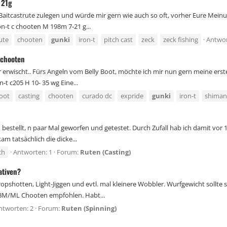
 21g
itcastrute zulegen und würde mir gern wie auch so oft, vorher Eure Meinun
n-t c chooten M 198m 7-21 g...
ute
chooten
gunki
iron-t
pitch cast
zeck
zeck fishing
Antwor
 chooten
erwischt.. Fürs Angeln vom Belly Boot, möchte ich mir nun gern meine erst
t c205 H 10- 35 wg Eine...
boot
casting
chooten
curado dc
expride
gunki
iron-t
shima
 bestellt, n paar Mal geworfen und getestet. Durch Zufall hab ich damit vo
m tatsächlich die dicke...
ch
Antworten: 1
Forum:
Ruten (Casting)
ativen?
opshotten, Light-Jiggen und evtl. mal kleinere Wobbler. Wurfgewicht sollte 
28M/ML Chooten empfohlen. Habt...
ntworten: 2
Forum:
Ruten (Spinning)