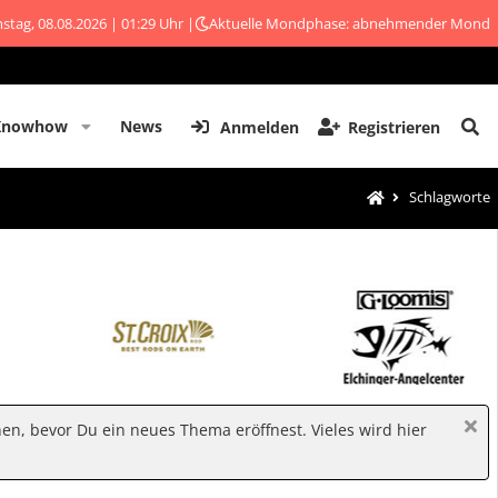
stag, 08.08.2026 | 01:29 Uhr |
Aktuelle Mondphase: abnehmender Mond
Knowhow
News
Anmelden
Registrieren
Schlagworte
hen, bevor Du ein neues Thema eröffnest. Vieles wird hier