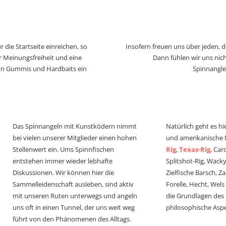
 die Startseite einreichen, so
Insofern freuen uns über jeden, 
r Meinungsfreiheit und eine
Dann fühlen wir uns nich
von Gummis und Hardbaits ein
Spinnangle
Das Spinnangeln mit Kunstködern nimmt
Natürlich geht es hi
bei vielen unserer Mitglieder einen hohen
und amerikanische
Stellenwert ein. Ums Spinnfischen
Rig
,
Texas-Rig
, Car
entstehen immer wieder lebhafte
Splitshot-Rig, Wacky-
Diskussionen. Wir können hier die
Zielfische Barsch, Z
Sammelleidenschaft ausleben, sind aktiv
Forelle, Hecht, Wel
mit unseren Ruten unterwegs und angeln
die Grundlagen des
uns oft in einen Tunnel, der uns weit weg
philosophische Aspe
führt von den Phänomenen des Alltags.