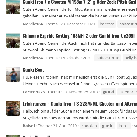
Gunki Iron-t c Chooten M 198m 7-21 g Oder Zeck Pitch Cast
Guten Abend Gemeinde. Ich Möchte mir mal wieder eine neue Ba
geholfen. In meiner Auswahl stehen die beiden Ruten: Gunki iro
Nordic184
Thema
29. Dezember 2020
baitcast
baitcast r
Shimano Expride Casting 168MH-2 oder Gunki iron-t c205h
Guten Abend Gemeinde! Auch mich hat nun das Baitcast-Fieber 
Auswahl. Shimano Expride Casting 168MH-2 10-30 wg Gunki iron-
Nordic184
Thema
15. Oktober 2020
baitcast rute
belly 
Gunki Boat
Hu. Riesen Problem.. hab mir neulich erst die Gunki boat Squad
kleinen Hecht. Nach Wechsel auf einen grossen Effzet-Spinner ka
CarstenS78
Thema
10. November 2019
gunki
rutenbru
Erfahrungen - Gunki Iron-T S 228M/ML Chooten und Altern
Hallo, Ich bin auf der Suche nach einem neuem Stock für das Dr
Angelladen meines Vertrauens wurde mir die Gunki Iron-T S 2
Raivel
Thema
21. April 2019
chooten
gunki
iron-t
A