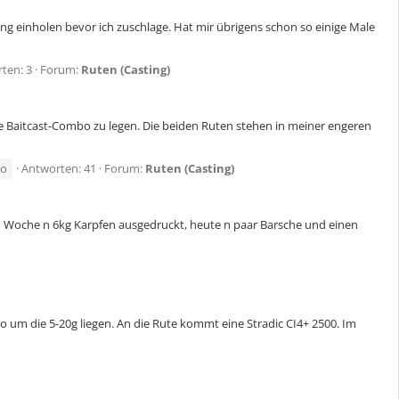
g einholen bevor ich zuschlage. Hat mir übrigens schon so einige Male
ten: 3
Forum:
Ruten (Casting)
e Baitcast-Combo zu legen. Die beiden Ruten stehen in meiner engeren
no
Antworten: 41
Forum:
Ruten (Casting)
r 1 Woche n 6kg Karpfen ausgedruckt, heute n paar Barsche und einen
so um die 5-20g liegen. An die Rute kommt eine Stradic CI4+ 2500. Im