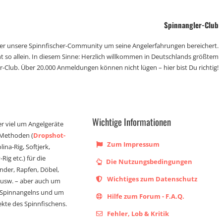
Spinnangler-Club
der unsere Spinnfischer-Community um seine Angelerfahrungen bereichert.
t so allein. In diesem Sinne: Herzlich willkommen in Deutschlands größtem
r-Club. Über 20.000 Anmeldungen können nicht lügen – hier bist Du richtig!
Wichtige Informationen
er viel um Angelgeräte
 Methoden (
Dropshot-
Zum Impressum
olina-Rig, Softjerk,
Rig etc.) für die
Die Nutzungsbedingungen
ander, Rapfen, Döbel,
Wichtiges zum Datenschutz
s usw. – aber auch um
 Spinnangelns und um
Hilfe zum Forum - F.A.Q.
kte des Spinnfischens.
Fehler, Lob & Kritik