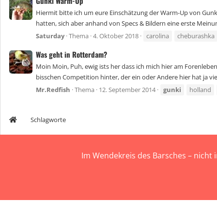
Gunki Warm-Up
Hiermit bitte ich um eure Einschätzung der Warm-Up von Gunki.
hatten, sich aber anhand von Specs & Bildern eine erste Meinun
Saturday
Thema
4. Oktober 2018
carolina
cheburashka
Was geht in Rotterdam?
Moin Moin, Puh, ewig ists her dass ich mich hier am Forenleben
bisschen Competition hinter, der ein oder Andere hier hat ja vie
Mr.Redfish
Thema
12. September 2014
gunki
holland
Schlagworte
Im Wendekreis des Barsches – nicht 