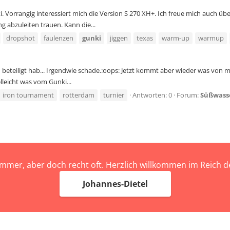
 Vorrangig interessiert mich die Version S 270 XH+. Ich freue mich auch üb
g abzuleiten trauen. Kann die...
dropshot
faulenzen
gunki
jiggen
texas
warm-up
warmup
 beteiligt hab... Irgendwie schade.:oops: Jetzt kommt aber wieder was von m
lleicht was vom Gunki...
iron tournament
rotterdam
turnier
Antworten: 0
Forum:
Süßwass
immer, aber doch recht oft. Herzlich willkommen im Reich
Johannes-Dietel