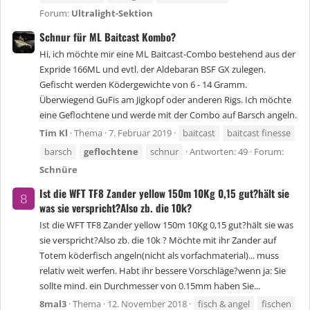
Forum:
Ultralight-Sektion
Schnur für ML Baitcast Kombo?
Hi, ich möchte mir eine ML Baitcast-Combo bestehend aus der
Expride 166ML und evtl. der Aldebaran BSF GX zulegen.
Gefischt werden Ködergewichte von 6 - 14 Gramm.
Überwiegend GuFis am Jigkopf oder anderen Rigs. Ich möchte
eine Geflochtene und werde mit der Combo auf Barsch angeln.
Tim Kl
Thema
7. Februar 2019
baitcast
baitcast finesse
barsch
geflochtene
schnur
Antworten: 49
Forum:
Schnüre
Ist die WFT TF8 Zander yellow 150m 10Kg 0,15 gut?hält sie
8
was sie verspricht?Also zb. die 10k?
Ist die WFT TF8 Zander yellow 150m 10Kg 0,15 gut?hält sie was
sie verspricht?Also zb. die 10k ? Möchte mit ihr Zander auf
Totem köderfisch angeln(nicht als vorfachmaterial)... muss
relativ weit werfen. Habt ihr bessere Vorschläge?wenn ja: Sie
sollte mind. ein Durchmesser von 0.15mm haben Sie...
8mal3
Thema
12. November 2018
fisch & angel
fischen