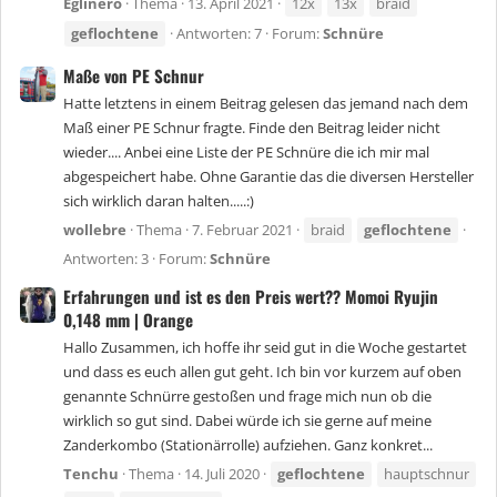
Eglinero
Thema
13. April 2021
12x
13x
braid
geflochtene
Antworten: 7
Forum:
Schnüre
Maße von PE Schnur
Hatte letztens in einem Beitrag gelesen das jemand nach dem
Maß einer PE Schnur fragte. Finde den Beitrag leider nicht
wieder.... Anbei eine Liste der PE Schnüre die ich mir mal
abgespeichert habe. Ohne Garantie das die diversen Hersteller
sich wirklich daran halten.....:)
wollebre
Thema
7. Februar 2021
braid
geflochtene
Antworten: 3
Forum:
Schnüre
Erfahrungen und ist es den Preis wert?? Momoi Ryujin
0,148 mm | Orange
Hallo Zusammen, ich hoffe ihr seid gut in die Woche gestartet
und dass es euch allen gut geht. Ich bin vor kurzem auf oben
genannte Schnürre gestoßen und frage mich nun ob die
wirklich so gut sind. Dabei würde ich sie gerne auf meine
Zanderkombo (Stationärrolle) aufziehen. Ganz konkret...
Tenchu
Thema
14. Juli 2020
geflochtene
hauptschnur