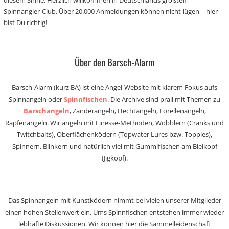
diesem Sinne: Herzlich willkommen in Deutschlands größtem
Spinnangler-Club. Über 20.000 Anmeldungen können nicht lügen – hier
bist Du richtig!
Über den Barsch-Alarm
Barsch-Alarm (kurz BA) ist eine Angel-Website mit klarem Fokus aufs
Spinnangeln oder
Spinnfischen
. Die Archive sind prall mit Themen zu
Barschangeln
, Zanderangeln, Hechtangeln, Forellenangeln,
Rapfenangeln. Wir angeln mit Finesse-Methoden, Wobblern (Cranks und
Twitchbaits), Oberflächenködern (Topwater Lures bzw. Toppies),
Spinnern, Blinkern und natürlich viel mit Gummifischen am Bleikopf
(Jigkopf).
Das Spinnangeln mit Kunstködern nimmt bei vielen unserer Mitglieder
einen hohen Stellenwert ein. Ums Spinnfischen entstehen immer wieder
lebhafte Diskussionen. Wir können hier die Sammelleidenschaft