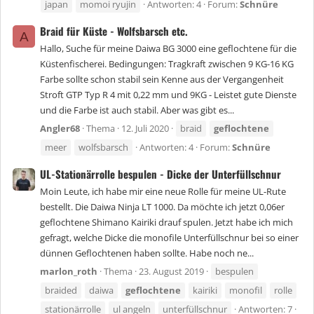
japan
momoi ryujin
Antworten: 4
Forum:
Schnüre
Braid für Küste - Wolfsbarsch etc.
A
Hallo, Suche für meine Daiwa BG 3000 eine geflochtene für die
Küstenfischerei. Bedingungen: Tragkraft zwischen 9 KG-16 KG
Farbe sollte schon stabil sein Kenne aus der Vergangenheit
Stroft GTP Typ R 4 mit 0,22 mm und 9KG - Leistet gute Dienste
und die Farbe ist auch stabil. Aber was gibt es...
Angler68
Thema
12. Juli 2020
braid
geflochtene
meer
wolfsbarsch
Antworten: 4
Forum:
Schnüre
UL-Stationärrolle bespulen - Dicke der Unterfüllschnur
Moin Leute, ich habe mir eine neue Rolle für meine UL-Rute
bestellt. Die Daiwa Ninja LT 1000. Da möchte ich jetzt 0,06er
geflochtene Shimano Kairiki drauf spulen. Jetzt habe ich mich
gefragt, welche Dicke die monofile Unterfüllschnur bei so einer
dünnen Geflochtenen haben sollte. Habe noch ne...
marlon_roth
Thema
23. August 2019
bespulen
braided
daiwa
geflochtene
kairiki
monofil
rolle
stationärrolle
ul angeln
unterfüllschnur
Antworten: 7