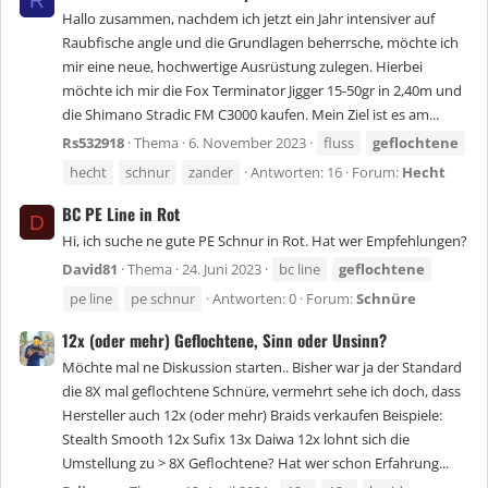
R
Hallo zusammen, nachdem ich jetzt ein Jahr intensiver auf
Raubfische angle und die Grundlagen beherrsche, möchte ich
mir eine neue, hochwertige Ausrüstung zulegen. Hierbei
möchte ich mir die Fox Terminator Jigger 15-50gr in 2,40m und
die Shimano Stradic FM C3000 kaufen. Mein Ziel ist es am...
Rs532918
Thema
6. November 2023
fluss
geflochtene
hecht
schnur
zander
Antworten: 16
Forum:
Hecht
BC PE Line in Rot
D
Hi, ich suche ne gute PE Schnur in Rot. Hat wer Empfehlungen?
David81
Thema
24. Juni 2023
bc line
geflochtene
pe line
pe schnur
Antworten: 0
Forum:
Schnüre
12x (oder mehr) Geflochtene, Sinn oder Unsinn?
Möchte mal ne Diskussion starten.. Bisher war ja der Standard
die 8X mal geflochtene Schnüre, vermehrt sehe ich doch, dass
Hersteller auch 12x (oder mehr) Braids verkaufen Beispiele:
Stealth Smooth 12x Sufix 13x Daiwa 12x lohnt sich die
Umstellung zu > 8X Geflochtene? Hat wer schon Erfahrung...