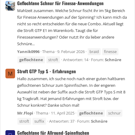
Geflochtene Schnur für Finesse-Anwendungen
Mahlzeit zusammen. Welche Schnur fischt ihr im 5kg Bereich
für Finesse Anwendungen auf der Spinning? Ich kann mich da
nicht so recht entscheiden für die neue Combo. Aktuell liegt
die Stroft GTP E1 im Warenkorb. Taugt die für
Finesseanwendungen? Oder nutzt ihr da lieber andere
Schnüre...
Yannik0996
Thema
9. Februar 2026
braid
finesse
geflochtene
stroft
Antworten: 14
Forum:
Schnüre
Stroft GTP Typ S - Erfahrungen
M
Hallo zusammen, ich suche noch nach einer guten haltbaren
geflochtenen Schnur zum Spinnfischen. In der engeren
Auswahl ist neben der Suffix auch die Stroft GTP Typs S mit 8
kg Tragkraft. Hat jemand Erfahrungen mit Stroft bzw. der
Schnur konkret? Danke schon mal!
Mr.Flopi
Thema
11. April 2025
geflochtene
schnur
stroft
suffix
Antworten: 37
Forum:
Schnüre
Geflochtene für Allround-Spinnfischen