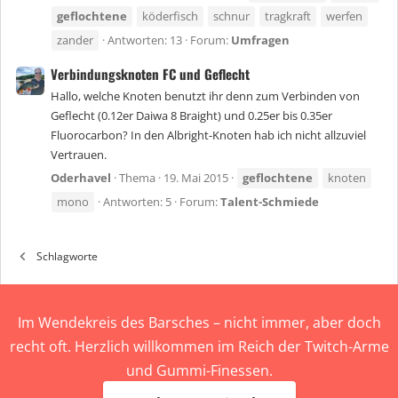
geflochtene
köderfisch
schnur
tragkraft
werfen
zander
Antworten: 13
Forum:
Umfragen
Verbindungsknoten FC und Geflecht
Hallo, welche Knoten benutzt ihr denn zum Verbinden von
Geflecht (0.12er Daiwa 8 Braight) und 0.25er bis 0.35er
Fluorocarbon? In den Albright-Knoten hab ich nicht allzuviel
Vertrauen.
Oderhavel
Thema
19. Mai 2015
geflochtene
knoten
mono
Antworten: 5
Forum:
Talent-Schmiede
Schlagworte
Im Wendekreis des Barsches – nicht immer, aber doch
recht oft. Herzlich willkommen im Reich der Twitch-Arme
und Gummi-Finessen.