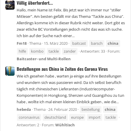
Völlig überfordert...
Hallo, mein Name ist Felix. Bis jetzt war ich immer nur "stiller
Mitleser". Am besten gefällt mir das Thema "Tackle aus China".
Allerdings komme ich in dieser Rubrik nicht weiter. Dort gibt es
zwar etliche BC Vorstellungen jedoch nicht das was ich suche.
Ich bin auf der Suche nach einer...
Fm18
Thema
15. März 2020
baitcast
barsch
china
hilfe
kombo
tackle
zander
Antworten: 33
Forum:
Baitcaster- und Multi-Rollen
Bestellungen aus China in Zeiten des Corona Virus
Wie ich gesehen habe , warten ja einige auf ihre Bestellungen
und wundern sich was passieren wird. Da ich selbst beruflich
täglich mit chinesischen Lieferanten (Industriecomputer-
Komponenten) in Hongkong, Shenzen und Guangzhou zu tun
habe , wollte ich mal einen kleinen Einblick geben , wie die...
hebeda
Thema
24. Februar 2020
bestellung
china
coronavirus
deutschland
europe
import
tackle
Antworten: 2
Forum:
Wühltisch