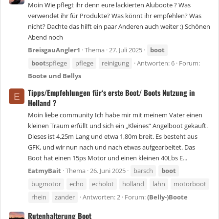
Moin Wie pflegt ihr denn eure lackierten Aluboote ? Was
verwendet ihr für Produkte? Was könnt ihr empfehlen? Was
nicht? Dachte das hilft ein paar Anderen auch weiter :) Schönen
Abend noch
BreisgauAngler1
Thema
27. Juli 2025
boot
boot
spflege
pflege
reinigung
Antworten: 6
Forum:
Boote und Bellys
Tipps/Empfehlungen für‘s erste Boot/ Boots Nutzung in
E
Holland ?
Moin liebe community Ich habe mir mit meinem Vater einen
kleinen Traum erfüllt und sich ein „Kleines“ Angelboot gekauft.
Dieses ist 4,25m Lang und etwa 1,80m breit. Es besteht aus
GFK, und wir nun nach und nach etwas aufgearbeitet. Das
Boot hat einen 15ps Motor und einen kleinen 40Lbs E...
EatmyBait
Thema
26. Juni 2025
barsch
boot
bugmotor
echo
echolot
holland
lahn
motorboot
rhein
zander
Antworten: 2
Forum:
(Belly-)Boote
Rutenhalterung Boot