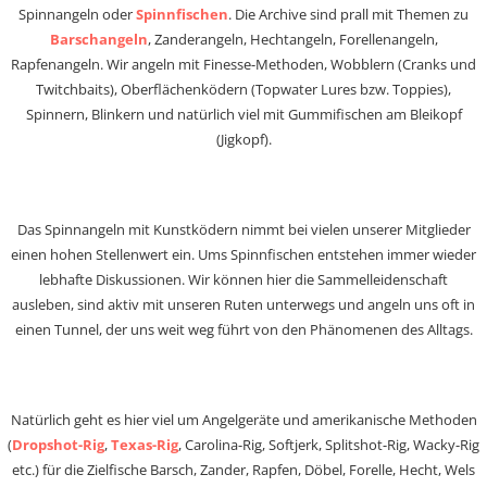
Spinnangeln oder
Spinnfischen
. Die Archive sind prall mit Themen zu
Barschangeln
, Zanderangeln, Hechtangeln, Forellenangeln,
Rapfenangeln. Wir angeln mit Finesse-Methoden, Wobblern (Cranks und
Twitchbaits), Oberflächenködern (Topwater Lures bzw. Toppies),
Spinnern, Blinkern und natürlich viel mit Gummifischen am Bleikopf
(Jigkopf).
Das Spinnangeln mit Kunstködern nimmt bei vielen unserer Mitglieder
einen hohen Stellenwert ein. Ums Spinnfischen entstehen immer wieder
lebhafte Diskussionen. Wir können hier die Sammelleidenschaft
ausleben, sind aktiv mit unseren Ruten unterwegs und angeln uns oft in
einen Tunnel, der uns weit weg führt von den Phänomenen des Alltags.
Natürlich geht es hier viel um Angelgeräte und amerikanische Methoden
(
Dropshot-Rig
,
Texas-Rig
, Carolina-Rig, Softjerk, Splitshot-Rig, Wacky-Rig
etc.) für die Zielfische Barsch, Zander, Rapfen, Döbel, Forelle, Hecht, Wels