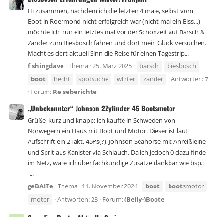
Hi zusammen, nachdem ich die letzten 4 male, selbst vom
Boot in Roermond nicht erfolgreich war (nicht mal ein Biss...)
möchte ich nun ein letztes mal vor der Schonzeit auf Barsch &
Zander zum Biesbosch fahren und dort mein Glück versuchen.
Macht es dort aktuell Sinn die Reise für einen Tagestrip...
fishingdave
Thema
25. März 2025
barsch
biesbosch
boot
hecht
spotsuche
winter
zander
Antworten: 7
Forum:
Reiseberichte
„Unbekannter“ Johnson 2Zylinder 45 Bootsmotor
Grüße, kurz und knapp: ich kaufte in Schweden von
Norwegern ein Haus mit Boot und Motor. Dieser ist laut
Aufschrift ein 2Takt, 45Ps(?), Johnson Seahorse mit Anreißleine
und Sprit aus Kanister via Schlauch. Da ich jedoch 0 dazu finde
im Netz, wäre ich über fachkundige Zusätze dankbar wie bsp.:
-...
geBAITe
Thema
11. November 2024
boot
boot
smotor
motor
Antworten: 23
Forum:
(Belly-)Boote