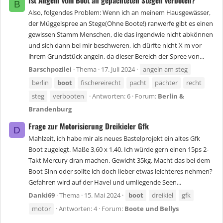
B
Also, folgendes Problem: Wenn ich an meinem Hausgewässer,
der Müggelspree an Stege(Ohne Boote!) ranwerfe gibt es einen
gewissen Stamm Menschen, die das irgendwie nicht abkönnen
und sich dann bei mir beschweren, ich dürfte nicht X m vor
ihrem Grundstück angeln, da dieser Bereich der Spree von...
Barschpozilei
Thema
17. Juli 2024
angeln am steg
berlin
boot
fischereirecht
pacht
pächter
recht
steg
verbooten
Antworten: 6
Forum:
Berlin &
Brandenburg
Frage zur Motorisierung Dreikieler Gfk
D
Mahlzeit, ich habe mir als neues Bastelprojekt ein altes Gfk
Boot zugelegt. Maße 3,60 x 1,40. Ich würde gern einen 15ps 2-
Takt Mercury dran machen. Gewicht 35kg. Macht das bei dem
Boot Sinn oder sollte ich doch lieber etwas leichteres nehmen?
Gefahren wird auf der Havel und umliegende Seen...
Danki69
Thema
15. Mai 2024
boot
dreikiel
gfk
motor
Antworten: 4
Forum:
Boote und Bellys