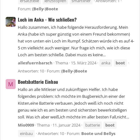
ersatzteile
lenzstopfen
smartliner
Antworten: 1
Forum:
(Belly-)Boote
Loch im Anka - Wie schließen?
Hallo zusammen, ich habe folgende Herausforderung. Mein
Anka (habe ich super günstig von einem Freund bekommen)
hat von unten ein Loch im Rumpf. Schätzen würde ich es auf 4-
5 cm vielleicht auch weniger. Nur frage ich mich, wie ich diese
Loch am besten schließe. Dabei muss es keine...
allesfuernbarsch
Thema
15. März 2024
anka
boot
Antworten: 10
Forum:
(Belly-)Boote
Bootsbatterie Einbau
M
Hallo an alle Mitleser und zukünftigen Helfer. Ich habe
folgendes problem: Ich möchte im Bugbereich,in einer der
Kisten,eine Batterie verbauen. Jedoch weiß ich noch nicht
genau wie ich es am besten und sichersten bewerkstelligen
soll. Was ich aber weiß,ich möchte im aller besten Fall,nicht...
Mio0909
Thema
11. Januar 2024
batterie
boot
einbau
Antworten: 10
Forum:
Boote und Bellys