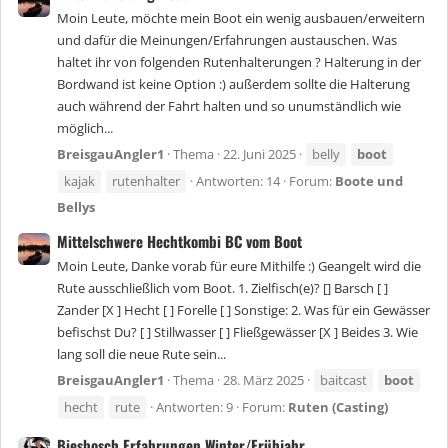
Moin Leute, möchte mein Boot ein wenig ausbauen/erweitern
und dafür die Meinungen/Erfahrungen austauschen. Was
haltet ihr von folgenden Rutenhalterungen ? Halterung in der
Bordwand ist keine Option :) außerdem sollte die Halterung
auch während der Fahrt halten und so unumständlich wie
möglich...
BreisgauAngler1
Thema
22. Juni 2025
belly
boot
kajak
rutenhalter
Antworten: 14
Forum:
Boote und
Bellys
Mittelschwere Hechtkombi BC vom Boot
Moin Leute, Danke vorab für eure Mithilfe :) Geangelt wird die
Rute ausschließlich vom Boot. 1. Zielfisch(e)? [] Barsch [ ]
Zander [X ] Hecht [ ] Forelle [ ] Sonstige: 2. Was für ein Gewässer
befischst Du? [ ] Stillwasser [ ] Fließgewässer [X ] Beides 3. Wie
lang soll die neue Rute sein...
BreisgauAngler1
Thema
28. März 2025
baitcast
boot
hecht
rute
Antworten: 9
Forum:
Ruten (Casting)
Biesbosch Erfahrungen Winter/Frühjahr