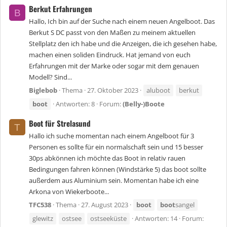
Berkut Erfahrungen
B
Hallo, Ich bin auf der Suche nach einem neuen Angelboot. Das
Berkut S DC passt von den Maßen zu meinem aktuellen
Stellplatz den ich habe und die Anzeigen, die ich gesehen habe,
machen einen soliden Eindruck. Hat jemand von euch
Erfahrungen mit der Marke oder sogar mit dem genauen
Modell? Sind...
Biglebob
Thema
27. Oktober 2023
aluboot
berkut
boot
Antworten: 8
Forum:
(Belly-)Boote
Boot für Strelasund
T
Hallo ich suche momentan nach einem Angelboot für 3
Personen es sollte für ein normalschaft sein und 15 besser
30ps abkönnen ich möchte das Boot in relativ rauen
Bedingungen fahren können (Windstärke 5) das boot sollte
außerdem aus Aluminium sein. Momentan habe ich eine
Arkona von Wiekerboote...
TFC538
Thema
27. August 2023
boot
boot
sangel
glewitz
ostsee
ostseeküste
Antworten: 14
Forum: