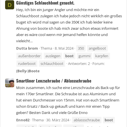
Günstiges Schlauchboot gesucht.
D
Hey, Ich bin ein junger Angler und möchte mir ein
Schlauchboot zulegen ich habe jedoch nicht wirklich ein großes
buget ich würd mal sagen un die 350€ ich hab leider keine
Ahnung von boote ich hab mich zwar schon etwas informiert
aber es wäre cool wenn mir jemand helfen könnte und
vieleicht...
Dutta brom
Thema
8. Mai 2024
350
angelboot
außenborder
auslegen
boot
gummi
karpfen
ruderboot
schlauchboot
Antworten: 2
Forum:
(Belly-)Boote
Smartliner Lenzschraube / Ablassschraube
Moin zusammen, Ich suche eine Lenzschraube als Back-up für
mein 170er Smartliner. Die Schraube ist aus Aluminium und
hat einen Durchmesser von 15mm. Hat von euch Smartlinern
schon Ersatz / Back-up gekauft und kann mir einen Tipp
geben? Besten Dank und viele Grüße Enno
Enno82
Thema
30. März 2024
ablassschraube
boot