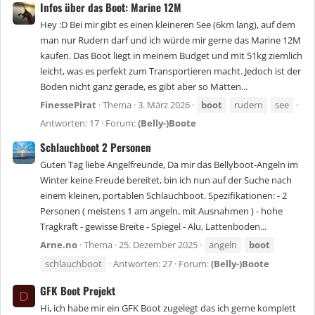
Infos über das Boot: Marine 12M
Hey :D Bei mir gibt es einen kleineren See (6km lang), auf dem
man nur Rudern darf und ich würde mir gerne das Marine 12M
kaufen. Das Boot liegt in meinem Budget und mit 51kg ziemlich
leicht, was es perfekt zum Transportieren macht. Jedoch ist der
Boden nicht ganz gerade, es gibt aber so Matten...
FinessePirat
Thema
3. März 2026
boot
rudern
see
Antworten: 17
Forum:
(Belly-)Boote
Schlauchboot 2 Personen
Guten Tag liebe Angelfreunde, Da mir das Bellyboot-Angeln im
Winter keine Freude bereitet, bin ich nun auf der Suche nach
einem kleinen, portablen Schlauchboot. Spezifikationen: - 2
Personen ( meistens 1 am angeln, mit Ausnahmen ) - hohe
Tragkraft - gewisse Breite - Spiegel - Alu, Lattenboden...
Arne.no
Thema
25. Dezember 2025
angeln
boot
schlauchboot
Antworten: 27
Forum:
(Belly-)Boote
GFK Boot Projekt
D
Hi, ich habe mir ein GFK Boot zugelegt das ich gerne komplett