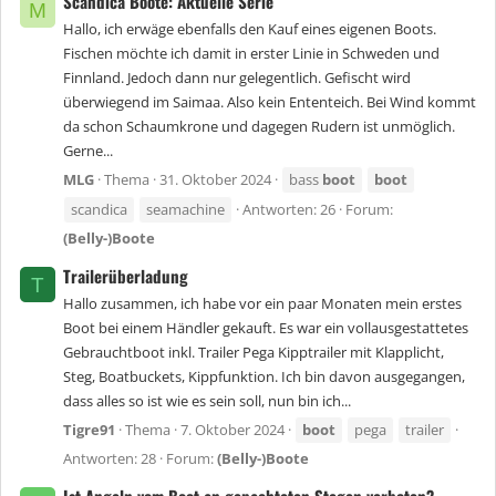
Scandica Boote: Aktuelle Serie
M
Hallo, ich erwäge ebenfalls den Kauf eines eigenen Boots.
Fischen möchte ich damit in erster Linie in Schweden und
Finnland. Jedoch dann nur gelegentlich. Gefischt wird
überwiegend im Saimaa. Also kein Ententeich. Bei Wind kommt
da schon Schaumkrone und dagegen Rudern ist unmöglich.
Gerne...
MLG
Thema
31. Oktober 2024
bass
boot
boot
scandica
seamachine
Antworten: 26
Forum:
(Belly-)Boote
Trailerüberladung
T
Hallo zusammen, ich habe vor ein paar Monaten mein erstes
Boot bei einem Händler gekauft. Es war ein vollausgestattetes
Gebrauchtboot inkl. Trailer Pega Kipptrailer mit Klapplicht,
Steg, Boatbuckets, Kippfunktion. Ich bin davon ausgegangen,
dass alles so ist wie es sein soll, nun bin ich...
Tigre91
Thema
7. Oktober 2024
boot
pega
trailer
Antworten: 28
Forum:
(Belly-)Boote
Ist Angeln vom Boot an gepachteten Stegen verboten?