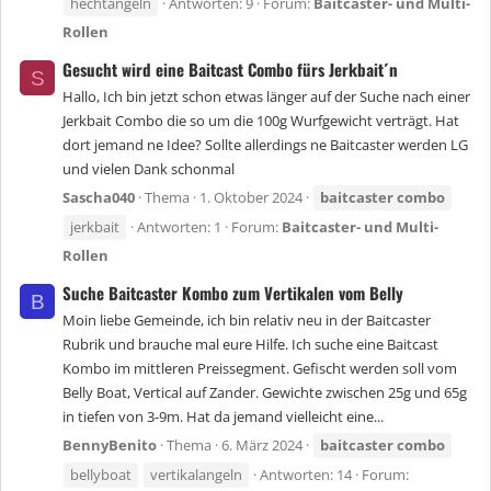
hechtangeln
Antworten: 9
Forum:
Baitcaster- und Multi-
Rollen
Gesucht wird eine Baitcast Combo fürs Jerkbait´n
S
Hallo, Ich bin jetzt schon etwas länger auf der Suche nach einer
Jerkbait Combo die so um die 100g Wurfgewicht verträgt. Hat
dort jemand ne Idee? Sollte allerdings ne Baitcaster werden LG
und vielen Dank schonmal
Sascha040
Thema
1. Oktober 2024
baitcaster
combo
jerkbait
Antworten: 1
Forum:
Baitcaster- und Multi-
Rollen
Suche Baitcaster Kombo zum Vertikalen vom Belly
B
Moin liebe Gemeinde, ich bin relativ neu in der Baitcaster
Rubrik und brauche mal eure Hilfe. Ich suche eine Baitcast
Kombo im mittleren Preissegment. Gefischt werden soll vom
Belly Boat, Vertical auf Zander. Gewichte zwischen 25g und 65g
in tiefen von 3-9m. Hat da jemand vielleicht eine...
BennyBenito
Thema
6. März 2024
baitcaster
combo
bellyboat
vertikalangeln
Antworten: 14
Forum: