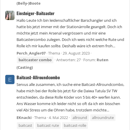
(Belly-)Boote
Einsteiger-Baitcaster
Hallo Leute Ich bin leidenschaftlicher Barschangler und ich
hatte bis jetzt immer mit der Stationärrolle geangelt. Doch ich
möchte jetzt mein Arsenal vergrössern und mir eine
Baitcastercombo zulegen. Doch ich weis nicht welche Rute und
Rolle ich mir kaufen sollte. Deshalb wäre ich extrem froh...
Perch_Angler07
Thema
29. August 2023
baitcaster
combo
Antworten: 27
Forum:
Ruten
(Casting)
Baitcast-Allroundcombo
E
Servus alle zusammen, ich suche eine Baitcast-Allroundcombo,
habe mich bei der Rolle bis jetzt für die Daiwa Tatula SV TW
entschieden, da diese Rolle Köder von 5 bis 40+ werfen kann.
Ans Wasser komme ich leider nicht so oft da ich ein bisschen
viel Abi Stress um die Ohren habe, trotzdem möchte...
EKnacki
Thema
4. Mai 2022
allround
allroundrute
baitcast
baitcast rute
baitcast-rolle