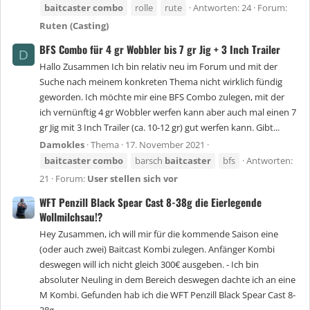
baitcaster
combo
rolle
rute
Antworten: 24
Forum:
Ruten (Casting)
BFS Combo für 4 gr Wobbler bis 7 gr Jig + 3 Inch Trailer
D
Hallo Zusammen Ich bin relativ neu im Forum und mit der
Suche nach meinem konkreten Thema nicht wirklich fündig
geworden. Ich möchte mir eine BFS Combo zulegen, mit der
ich vernünftig 4 gr Wobbler werfen kann aber auch mal einen 7
gr Jig mit 3 Inch Trailer (ca. 10-12 gr) gut werfen kann. Gibt...
Damokles
Thema
17. November 2021
baitcaster
combo
barsch
baitcaster
bfs
Antworten:
21
Forum:
User stellen sich vor
WFT Penzill Black Spear Cast 8-38g die Eierlegende
Wollmilchsau!?
Hey Zusammen, ich will mir für die kommende Saison eine
(oder auch zwei) Baitcast Kombi zulegen. Anfänger Kombi
deswegen will ich nicht gleich 300€ ausgeben. - Ich bin
absoluter Neuling in dem Bereich deswegen dachte ich an eine
M Kombi. Gefunden hab ich die WFT Penzill Black Spear Cast 8-