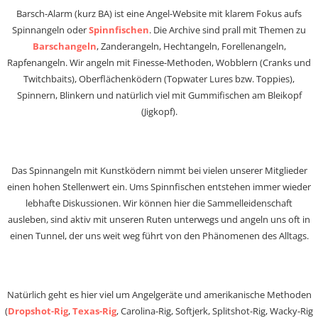
Barsch-Alarm (kurz BA) ist eine Angel-Website mit klarem Fokus aufs
Spinnangeln oder
Spinnfischen
. Die Archive sind prall mit Themen zu
Barschangeln
, Zanderangeln, Hechtangeln, Forellenangeln,
Rapfenangeln. Wir angeln mit Finesse-Methoden, Wobblern (Cranks und
Twitchbaits), Oberflächenködern (Topwater Lures bzw. Toppies),
Spinnern, Blinkern und natürlich viel mit Gummifischen am Bleikopf
(Jigkopf).
Das Spinnangeln mit Kunstködern nimmt bei vielen unserer Mitglieder
einen hohen Stellenwert ein. Ums Spinnfischen entstehen immer wieder
lebhafte Diskussionen. Wir können hier die Sammelleidenschaft
ausleben, sind aktiv mit unseren Ruten unterwegs und angeln uns oft in
einen Tunnel, der uns weit weg führt von den Phänomenen des Alltags.
Natürlich geht es hier viel um Angelgeräte und amerikanische Methoden
(
Dropshot-Rig
,
Texas-Rig
, Carolina-Rig, Softjerk, Splitshot-Rig, Wacky-Rig