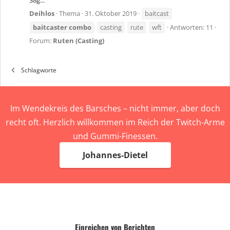
38g...
Deihlos
Thema
31. Oktober 2019
baitcast
baitcaster
combo
casting
rute
wft
Antworten: 11
Forum:
Ruten (Casting)
Schlagworte
Im Wendekreis des Barsches – nicht immer, aber doch
recht oft. Herzlich willkommen im Reich der Twitch-Arme
und Gummi-Finessen.
Johannes-Dietel
Einreichen von Berichten