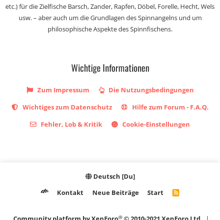
etc.) für die Zielfische Barsch, Zander, Rapfen, Döbel, Forelle, Hecht, Wels
usw. – aber auch um die Grundlagen des Spinnangelns und um
philosophische Aspekte des Spinnfischens.
Wichtige Informationen
Zum Impressum
Die Nutzungsbedingungen
Wichtiges zum Datenschutz
Hilfe zum Forum - F.A.Q.
Fehler, Lob & Kritik
Cookie-Einstellungen
Deutsch [Du]
Kontakt
Neue Beiträge
Start
R
S
S
®
Community platform by XenForo
© 2010-2021 XenForo Ltd.
|