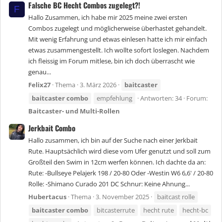
Falsche BC Hecht Combos zugelegt?!
F
Hallo Zusammen, ich habe mir 2025 meine zwei ersten
Combos zugelegt und möglicherweise überhastet gehandelt.
Mit wenig Erfahrung und etwas einlesen hatte ich mir einfach
etwas zusammengestellt. Ich wollte sofort loslegen. Nachdem
ich fleissig im Forum mitlese, bin ich doch überrascht wie
genau...
Felix27
Thema
3. März 2026
baitcaster
baitcaster
combo
empfehlung
Antworten: 34
Forum:
Baitcaster- und Multi-Rollen
Jerkbait Combo
Hallo zusammen, ich bin auf der Suche nach einer Jerkbait
Rute. Hauptsächlich wird diese vom Ufer genutzt und soll zum
Großteil den Swim in 12cm werfen können. Ich dachte da an:
Rute: -Bullseye Pelajerk 198 / 20-80 Oder -Westin W6 6,6' / 20-80
Rolle: -Shimano Curado 201 DC Schnur: Keine Ahnung...
Hubertacus
Thema
3. November 2025
baitcast rolle
baitcaster
combo
bitcasterrute
hecht rute
hecht-bc