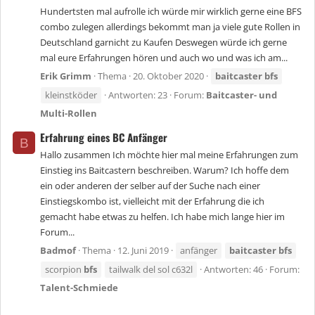
Hundertsten mal aufrolle ich würde mir wirklich gerne eine BFS
combo zulegen allerdings bekommt man ja viele gute Rollen in
Deutschland garnicht zu Kaufen Deswegen würde ich gerne
mal eure Erfahrungen hören und auch wo und was ich am...
Erik Grimm
Thema
20. Oktober 2020
baitcaster
bfs
kleinstköder
Antworten: 23
Forum:
Baitcaster- und
Multi-Rollen
Erfahrung eines BC Anfänger
B
Hallo zusammen Ich möchte hier mal meine Erfahrungen zum
Einstieg ins Baitcastern beschreiben. Warum? Ich hoffe dem
ein oder anderen der selber auf der Suche nach einer
Einstiegskombo ist, vielleicht mit der Erfahrung die ich
gemacht habe etwas zu helfen. Ich habe mich lange hier im
Forum...
Badmof
Thema
12. Juni 2019
anfänger
baitcaster
bfs
scorpion
bfs
tailwalk del sol c632l
Antworten: 46
Forum:
Talent-Schmiede