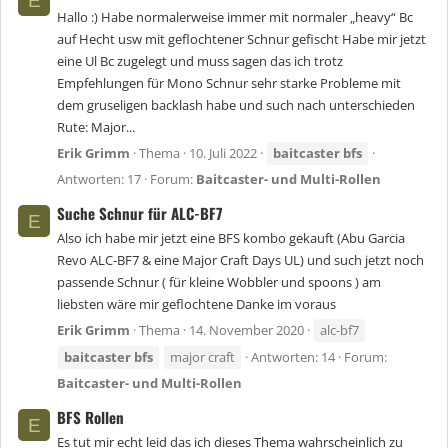
E
Hallo :) Habe normalerweise immer mit normaler „heavy“ Bc
auf Hecht usw mit geflochtener Schnur gefischt Habe mir jetzt
eine Ul Bc zugelegt und muss sagen das ich trotz
Empfehlungen für Mono Schnur sehr starke Probleme mit
dem gruseligen backlash habe und such nach unterschieden
Rute: Major...
Erik Grimm
Thema
10. Juli 2022
baitcaster
bfs
Antworten: 17
Forum:
Baitcaster- und Multi-Rollen
Suche Schnur für ALC-BF7
E
Also ich habe mir jetzt eine BFS kombo gekauft (Abu Garcia
Revo ALC-BF7 & eine Major Craft Days UL) und such jetzt noch
passende Schnur ( für kleine Wobbler und spoons ) am
liebsten wäre mir geflochtene Danke im voraus
Erik Grimm
Thema
14. November 2020
alc-bf7
baitcaster
bfs
major craft
Antworten: 14
Forum:
Baitcaster- und Multi-Rollen
BFS Rollen
E
Es tut mir echt leid das ich dieses Thema wahrscheinlich zu