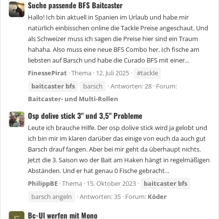
Suche passende BFS Baitcaster
Hallo! Ich bin aktuell in Spanien im Urlaub und habe mir
natürlich einbisschen online die Tackle Preise angeschaut. Und
als Schweizer muss ich sagen die Preise hier sind ein Traum
hahaha. Also muss eine neue BFS Combo her. Ich fische am
liebsten auf Barsch und habe die Curado BFS mit einer...
FinessePirat
Thema
12. Juli 2025
#tackle
baitcaster
bfs
barsch
Antworten: 28
Forum:
Baitcaster- und Multi-Rollen
Osp dolive stick 3" und 3,5" Probleme
Leute ich brauche Hilfe. Der osp dolive stick wird ja gelobt und
ich bin mir im klaren darüber das einige von euch da auch gut
Barsch drauf fangen. Aber bei mir geht da überhaupt nichts.
Jetzt die 3. Saison wo der Bait am Haken hängt in regelmäßigen
Abständen. Und er hat genau 0 Fische gebracht...
PhilippBE
Thema
15. Oktober 2023
baitcaster
bfs
barsch angeln
Antworten: 35
Forum:
Köder
Bc-Ul werfen mit Mono