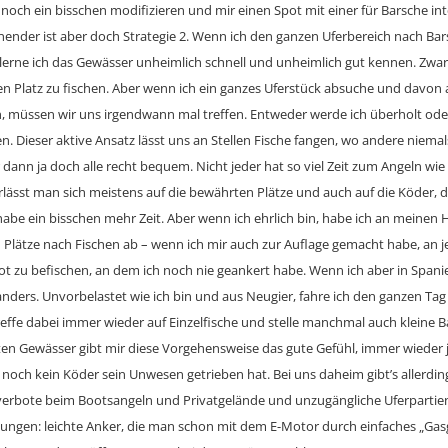
 noch ein bisschen modifizieren und mir einen Spot mit einer für Barsche in
nender ist aber doch Strategie 2. Wenn ich den ganzen Uferbereich nach Ba
erne ich das Gewässer unheimlich schnell und unheimlich gut kennen. Zwar 
en Platz zu fischen. Aber wenn ich ein ganzes Uferstück absuche und davon 
n, müssen wir uns irgendwann mal treffen. Entweder werde ich überholt ode
 Dieser aktive Ansatz lässt uns an Stellen Fische fangen, wo andere niema
 dann ja doch alle recht bequem. Nicht jeder hat so viel Zeit zum Angeln wie
rlässt man sich meistens auf die bewährten Plätze und auch auf die Köder, 
habe ein bisschen mehr Zeit. Aber wenn ich ehrlich bin, habe ich an meine
n Plätze nach Fischen ab – wenn ich mir auch zur Auflage gemacht habe, an 
t zu befischen, an dem ich noch nie geankert habe. Wenn ich aber in Spani
s anders. Unvorbelastet wie ich bin und aus Neugier, fahre ich den ganzen Ta
reffe dabei immer wieder auf Einzelfische und stelle manchmal auch kleine 
ten Gewässer gibt mir diese Vorgehensweise das gute Gefühl, immer wieder j
noch kein Köder sein Unwesen getrieben hat. Bei uns daheim gibt’s allerdin
erbote beim Bootsangeln und Privatgelände und unzugängliche Uferpartien
sungen: leichte Anker, die man schon mit dem E-Motor durch einfaches „Ga