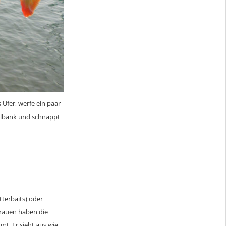
s Ufer, werfe ein paar
elbank und schnappt
tterbaits) oder
rtrauen haben die
t. Er sieht aus wie