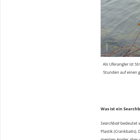
Als Uferangler ist St
Stunden auf einen 
Was ist ein Searchb
Searchbait
bedeutet w
Plastik (Crankbaits).
meisten Angler aber 