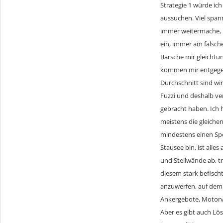
Strategie 1 würde ich
aussuchen. Viel span
immer weitermache, l
ein, immer am falsch
Barsche mir gleichtu
kommen mir entgegen.
Durchschnitt sind wir
Fuzzi und deshalb ve
gebracht haben. Ich 
meistens die gleiche
mindestens einen Spo
Stausee bin, ist alle
und Steilwände ab, t
diesem stark befisch
anzuwerfen, auf dem 
Ankergebote, Motorv
Aber es gibt auch Lö