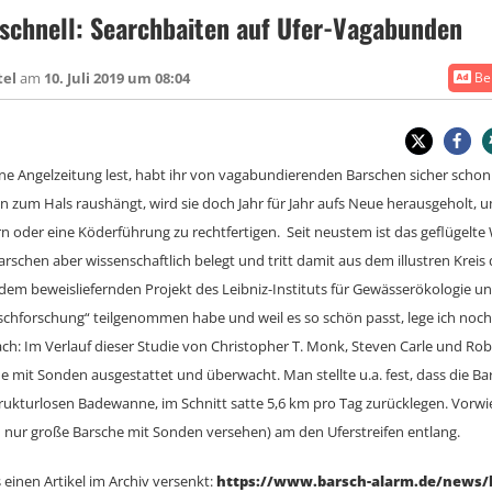
schnell: Searchbaiten auf Ufer-Vagabunden
tel
am
10. Juli 2019 um 08:04
Bei
ine Angelzeitung lest, habt ihr von vagabundierenden Barschen sicher scho
n zum Hals raushängt, wird sie doch Jahr für Jahr aufs Neue herausgeholt, 
 oder eine Köderführung zu rechtfertigen. Seit neustem ist das geflügelte
schen aber wissenschaftlich belegt und tritt damit aus dem illustren Kreis 
 dem beweisliefernden Projekt des Leibniz-Instituts für Gewässerökologie u
rschforschung“ teilgenommen habe und weil es so schön passt, lege ich noch
h: Im Verlauf dieser Studie von Christopher T. Monk, Steven Carle und Rob
e mit Sonden ausgestattet und überwacht. Man stellte u.a. fest, dass die Ba
trukturlosen Badewanne, im Schnitt satte 5,6 km pro Tag zurücklegen. Vorwi
n nur große Barsche mit Sonden versehen) am den Uferstreifen entlang.
 einen Artikel im Archiv versenkt:
https://www.barsch-alarm.de/news/b