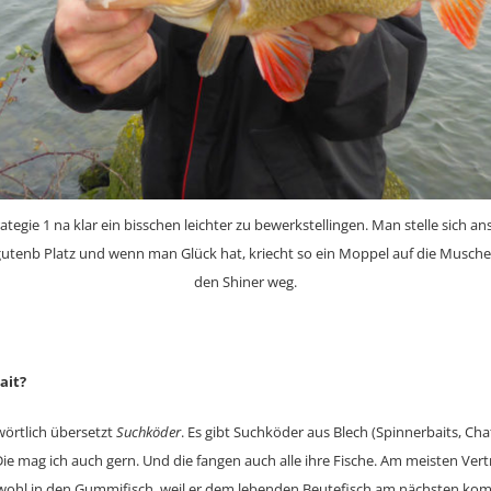
rategie 1 na klar ein bisschen leichter zu bewerkstellingen. Man stelle sich an
gutenb Platz und wenn man Glück hat, kriecht so ein Moppel auf die Musch
den Shiner weg.
ait?
örtlich übersetzt
Suchköder
. Es gibt Suchköder aus Blech (Spinnerbaits, Cha
 Die mag ich auch gern. Und die fangen auch alle ihre Fische. Am meisten Ve
wohl in den Gummifisch, weil er dem lebenden Beutefisch am nächsten komm