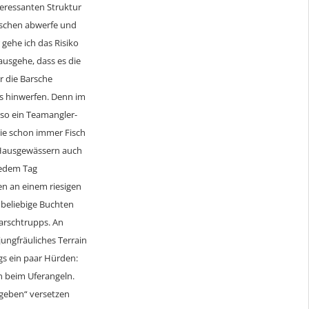
teressanten Struktur
rschen abwerfe und
gehe ich das Risiko
ausgehe, dass es die
r die Barsche
ls hinwerfen. Denn im
 so ein Teamangler-
die schon immer Fisch
n Hausgewässern auch
jedem Tag
en an einem riesigen
g beliebige Buchten
Barschtrupps. An
ungfräuliches Terrain
gs ein paar Hürden:
 beim Uferangeln.
sgeben“ versetzen