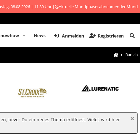
stag, 08.08.2026 | 11:30 Uhr |
Aktuelle Mondphase: abnehmender Mond
Knowhow
News
Anmelden
Registrieren
Barsch
hen, bevor Du ein neues Thema eröffnest. Vieles wird hier