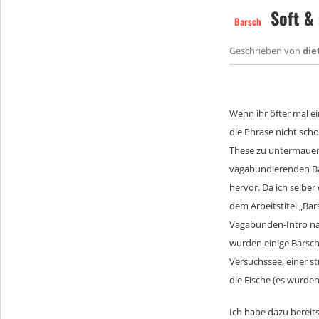
Soft & 
Barsch
Geschrieben von
die
Wenn ihr öfter mal e
die Phrase nicht scho
These zu untermauern
vagabundierenden Bar
hervor. Da ich selber
dem Arbeitstitel „Ba
Vagabunden-Intro nac
wurden einige Barsch
Versuchssee, einer s
die Fische (es wurde
Ich habe dazu bereits