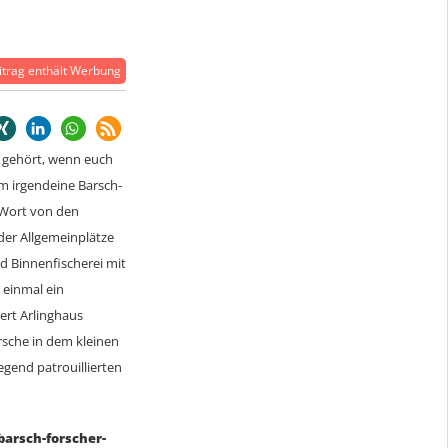
trag enthält Werbung
n gehört, wenn euch
um irgendeine Barsch-
 Wort von den
der Allgemeinplätze
nd Binnenfischerei mit
 einmal ein
ert Arlinghaus
rsche in dem kleinen
egend patrouillierten
arsch-forscher-