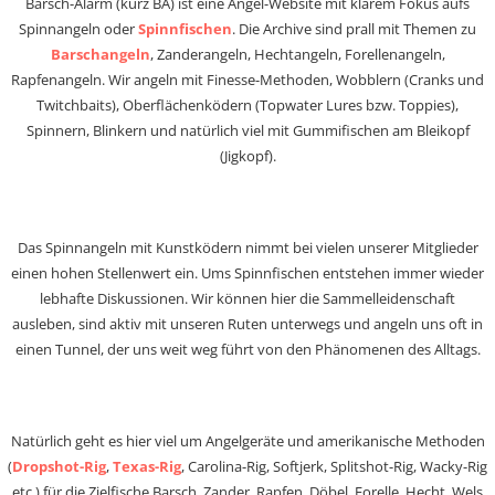
Barsch-Alarm (kurz BA) ist eine Angel-Website mit klarem Fokus aufs
Spinnangeln oder
Spinnfischen
. Die Archive sind prall mit Themen zu
Barschangeln
, Zanderangeln, Hechtangeln, Forellenangeln,
Rapfenangeln. Wir angeln mit Finesse-Methoden, Wobblern (Cranks und
Twitchbaits), Oberflächenködern (Topwater Lures bzw. Toppies),
Spinnern, Blinkern und natürlich viel mit Gummifischen am Bleikopf
(Jigkopf).
Das Spinnangeln mit Kunstködern nimmt bei vielen unserer Mitglieder
einen hohen Stellenwert ein. Ums Spinnfischen entstehen immer wieder
lebhafte Diskussionen. Wir können hier die Sammelleidenschaft
ausleben, sind aktiv mit unseren Ruten unterwegs und angeln uns oft in
einen Tunnel, der uns weit weg führt von den Phänomenen des Alltags.
Natürlich geht es hier viel um Angelgeräte und amerikanische Methoden
(
Dropshot-Rig
,
Texas-Rig
, Carolina-Rig, Softjerk, Splitshot-Rig, Wacky-Rig
etc.) für die Zielfische Barsch, Zander, Rapfen, Döbel, Forelle, Hecht, Wels