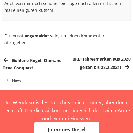
Auch von mir noch schöne Feiertage euch allen und schon
mal einen guten Rutsch!
Du musst
angemeldet
sein, um einen Kommentar
abzugeben.
BRB: Jahresmarken aus 2020
Goldene Kugel: Shimano
gelten bis 28.2.2021!
Ocea Conquest
News
Im Wendekreis des Barsches – nicht immer, aber doch
recht oft. Herzlich willkommen im Reich der Twitch-Arme
und Gummi-Finessen.
Johannes-Dietel