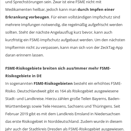
und Sprechstörungen sein. Zwar ist eine FSME nicht mit
Medikamenten heilbar, jedoch kann man
durch Impfen einer
Erkrankung vorbeugen
. Für einen vollständigen Impfschutz sind
mehrere Impfungen notwendig, die regelmäßig aufgefrischt werden
sollten. Steht der nächste Angelausflug kurz bevor, kann auch
kurzfristig ein FSME-Impfschutz aufgebaut werden. Um den nächsten
Impftermin nicht zu verpassen, kann man sich von der ZeckTag-App
daran erinnern lassen.
FSME-Risikogebiete breiten sich aus/Immer mehr FSME-
Risikogebiete in DE
In sogenannten
FSME-Risikogebieten
besteht ein erhöhtes FSME-
Risiko. Deutschlandweit gibt es 164 als Risikogebiet ausgewiesene
Stadt- und Landkreise. Hierzu zählen große Teilen Bayerns, Baden-
Württembergs sowie Teile Hessens, Sachsens und Thüringens. Seit
Februar 2019 gibt es mit dem Landkreis Emsland in Niedersachsen
das erste Risikogebiet in Norddeutschland. Zudem wurde in diesem
Jahr auch der Stadtkreis Dresden als FSME-Risikogebiet ausgewiesen.