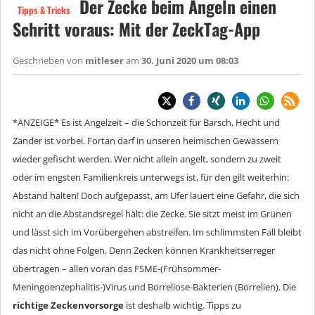
Der Zecke beim Angeln einen
Tipps & Tricks
Schritt voraus: Mit der ZeckTag-App
Geschrieben von
mitleser
am
30. Juni 2020 um 08:03
*ANZEIGE* Es ist Angelzeit – die Schonzeit für Barsch, Hecht und
Zander ist vorbei. Fortan darf in unseren heimischen Gewässern
wieder gefischt werden. Wer nicht allein angelt, sondern zu zweit
oder im engsten Familienkreis unterwegs ist, für den gilt weiterhin:
Abstand halten! Doch aufgepasst, am Ufer lauert eine Gefahr, die sich
nicht an die Abstandsregel hält: die Zecke. Sie sitzt meist im Grünen
und lässt sich im Vorübergehen abstreifen. Im schlimmsten Fall bleibt
das nicht ohne Folgen. Denn Zecken können Krankheitserreger
übertragen – allen voran das FSME-(Frühsommer-
Meningoenzephalitis-)Virus und Borreliose-Bakterien (Borrelien). Die
richtige Zeckenvorsorge
ist deshalb wichtig. Tipps zu