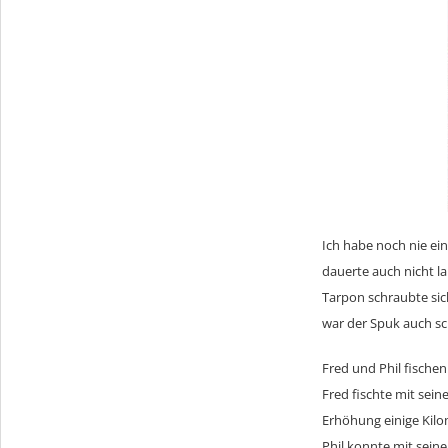
Ich habe noch nie ein
dauerte auch nicht l
Tarpon schraubte sic
war der Spuk auch sc
Fred und Phil fischen
Fred fischte mit sein
Erhöhung einige Kilo
Phil konnte mit sein