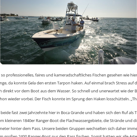
 so professionelles, faires und kameradschaftliches Fischen gesehen wie hie
ange, da konnte Gela den ersten Tarpon haken. Auf einmal brach Stress auf
h direkt vor dem Boot aus dem Wasser. So schnell und unerwartet wie der
hon wieder vorbei. Der Fisch konnte im Sprung den Haken losschütteln. „Tha
 beide fast zwei Jahrzehnte hier in Boca Grande und haben sich den Ruf als 
em kleineren 1840er Ranger-Boot die Flachwassergebiete, die Strände und die 
meter hinter dem Pass. Unsere beiden Gruppen wechselten sich daher imme
em großen 2400 Ranger-Boot nur den Pass fischen. Somit hatten wir alle Art