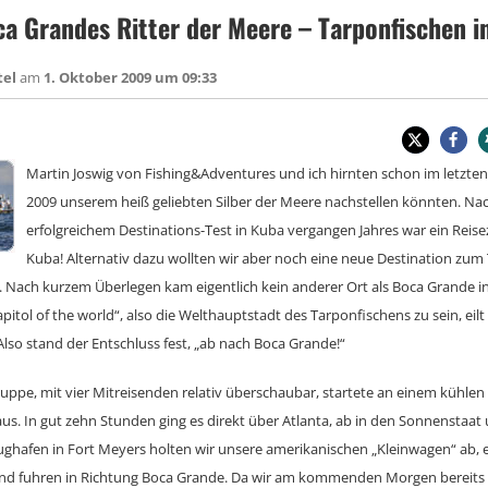
a Grandes Ritter der Meere – Tarponfischen in
tel
am
1. Oktober 2009 um 09:33
Martin Joswig von Fishing&Adventures und ich hirnten schon im letzten
2009 unserem heiß geliebten Silber der Meere nachstellen könnten. N
erfolgreichem Destinations-Test in Kuba vergangen Jahres war ein Reisez
Kuba! Alternativ dazu wollten wir aber noch eine neue Destination zum
. Nach kurzem Überlegen kam eigentlich kein anderer Ort als Boca Grande in 
itol of the world“, also die Welthauptstadt des Tarponfischens zu sein, eilt
lso stand der Entschluss fest, „ab nach Boca Grande!“
ruppe, mit vier Mitreisenden relativ überschaubar, startete an einem kühl
aus. In gut zehn Stunden ging es direkt über Atlanta, ab in den Sonnenstaat
ughafen in Fort Meyers holten wir unsere amerikanischen „Kleinwagen“ ab,
und fuhren in Richtung Boca Grande. Da wir am kommenden Morgen bereit