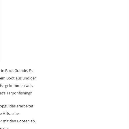
r in Boca Grande. Es
 dem Boot aus und der
 Biss gekommen war,
t’s Tarponfishing!“
Topguides erarbeitet.
Hills, eine
r mit den Booten ab.
en des