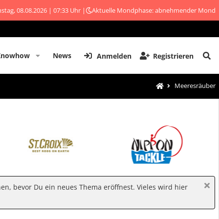
stag, 08.08.2026 | 07:33 Uhr |
Aktuelle Mondphase: abnehmender Mond
Knowhow
News
Anmelden
Registrieren
Meeresräuber
hen, bevor Du ein neues Thema eröffnest. Vieles wird hier