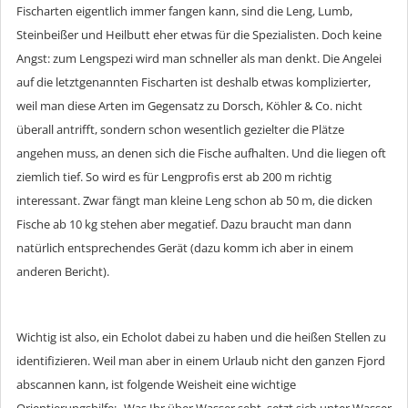
Fischarten eigentlich immer fangen kann, sind die Leng, Lumb,
Steinbeißer und Heilbutt eher etwas für die Spezialisten. Doch keine
Angst: zum Lengspezi wird man schneller als man denkt. Die Angelei
auf die letztgenannten Fischarten ist deshalb etwas komplizierter,
weil man diese Arten im Gegensatz zu Dorsch, Köhler & Co. nicht
überall antrifft, sondern schon wesentlich gezielter die Plätze
angehen muss, an denen sich die Fische aufhalten. Und die liegen oft
ziemlich tief. So wird es für Lengprofis erst ab 200 m richtig
interessant. Zwar fängt man kleine Leng schon ab 50 m, die dicken
Fische ab 10 kg stehen aber megatief. Dazu braucht man dann
natürlich entsprechendes Gerät (dazu komm ich aber in einem
anderen Bericht).
Wichtig ist also, ein Echolot dabei zu haben und die heißen Stellen zu
identifizieren. Weil man aber in einem Urlaub nicht den ganzen Fjord
abscannen kann, ist folgende Weisheit eine wichtige
Orientierungshilfe: „Was Ihr über Wasser seht, setzt sich unter Wasser