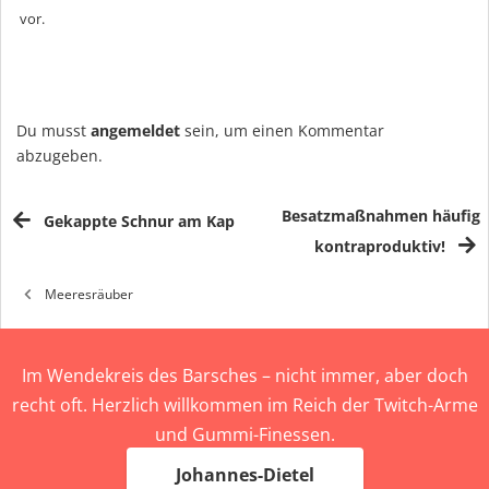
vor.
Du musst
angemeldet
sein, um einen Kommentar
abzugeben.
Besatzmaßnahmen häufig
Gekappte Schnur am Kap
kontraproduktiv!
Meeresräuber
Im Wendekreis des Barsches – nicht immer, aber doch
recht oft. Herzlich willkommen im Reich der Twitch-Arme
und Gummi-Finessen.
Johannes-Dietel