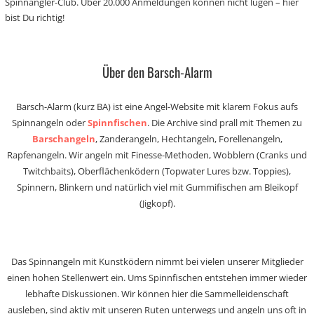
Spinnangler-Club. Über 20.000 Anmeldungen können nicht lügen – hier
bist Du richtig!
Über den Barsch-Alarm
Barsch-Alarm (kurz BA) ist eine Angel-Website mit klarem Fokus aufs
Spinnangeln oder
Spinnfischen
. Die Archive sind prall mit Themen zu
Barschangeln
, Zanderangeln, Hechtangeln, Forellenangeln,
Rapfenangeln. Wir angeln mit Finesse-Methoden, Wobblern (Cranks und
Twitchbaits), Oberflächenködern (Topwater Lures bzw. Toppies),
Spinnern, Blinkern und natürlich viel mit Gummifischen am Bleikopf
(Jigkopf).
Das Spinnangeln mit Kunstködern nimmt bei vielen unserer Mitglieder
einen hohen Stellenwert ein. Ums Spinnfischen entstehen immer wieder
lebhafte Diskussionen. Wir können hier die Sammelleidenschaft
ausleben, sind aktiv mit unseren Ruten unterwegs und angeln uns oft in