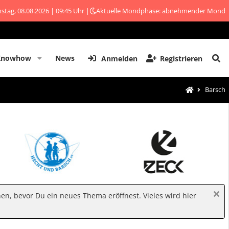
stag, 08.08.2026 | 09:45 Uhr |
Aktuelle Mondphase: abnehmender Mond
Knowhow
News
Anmelden
Registrieren
Barsch
hen, bevor Du ein neues Thema eröffnest. Vieles wird hier