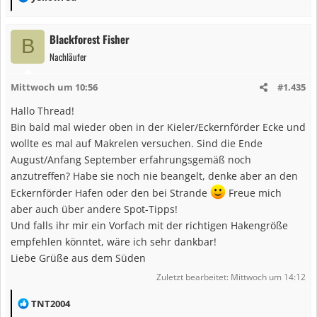
e
a
Blackforest Fisher
B
k
Nachläufer
t
i
Mittwoch um 10:56
#1.435
o
n
Hallo Thread!
e
Bin bald mal wieder oben in der Kieler/Eckernförder Ecke und
n
wollte es mal auf Makrelen versuchen. Sind die Ende
:
August/Anfang September erfahrungsgemäß noch
anzutreffen? Habe sie noch nie beangelt, denke aber an den
Eckernförder Hafen oder den bei Strande
Freue mich
aber auch über andere Spot-Tipps!
Und falls ihr mir ein Vorfach mit der richtigen Hakengröße
empfehlen könntet, wäre ich sehr dankbar!
Liebe Grüße aus dem Süden
Zuletzt bearbeitet:
Mittwoch um 14:12
R
TNT2004