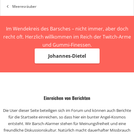
:
Meeresräuber
Im Wendekreis des Barsches – nicht immer, aber doch
recht oft. Herzlich willkommen im Reich der Twitch-Arme
und Gummi-Finessen.
Johannes-Dietel
Einreichen von Berichten
Die User dieser Seite beteiligen sich im Forum und können auch Berichte
für die Startseite einreichen, so dass hier ein bunter Angel-Kosmos
entsteht. Wir Barsch-Alarmer stehen für Meinungsfreiheit und eine
freundliche Diskussionskultur. Natürlich macht dauerhafter Missbrauch