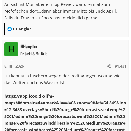
An sich ist Mön aber ein top Revier, war drei mal zum
Mefofischen dort...dann aber immer Mitte bis Ende April.
Falls du Fragen zu Spots hast melde dich gerne!
R
HHangler
e
a
HHangler
H
k
Dr. Jerkl & Mr. Bait
t
i
8. Juli 2026
#1.431
o
n
Du kannst ja luschern wegen der Bedingungen wo und wie
e
das Wetter und das Wasser ist.
n
:
https://app.fcoo.dk/ifm-
maps/#domain=denmark&level=0&zoom=9&lat=54.849&lon
=12.348&overlays=Short%20range%20forecasts.seatemp%2
52CMedium%20range%20forecasts.wind%252CMedium%20
range%20forecasts.winddirection%252CMedium%20range%
20forecasts.windbarbs%252CMedium%20range%20forecast