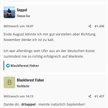
e
a
Seppel
k
Finesse-Fux
t
i
Mittwoch um 14:07
#1.436
o
n
Ende August könnte ich mir gut vorstellen aber Richtung
e
November denke ich ist zu kalt.
n
:
Ich war allerdings vom Ufer aus an der deutschen Küste
zumindest nie so richtig erfolgreich auf Markrele.
R
Blackforest Fisher
e
a
Blackforest Fisher
B
k
Nachläufer
t
i
Mittwoch um 14:13
#1.437
o
n
Danke dir,
@Seppel
- meinte natürlich September!
e