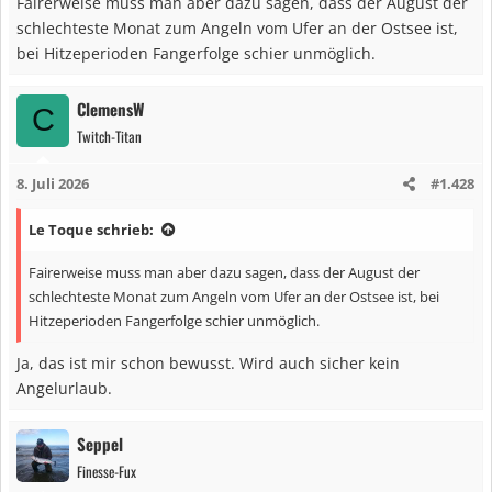
Fairerweise muss man aber dazu sagen, dass der August der
e
schlechteste Monat zum Angeln vom Ufer an der Ostsee ist,
n
bei Hitzeperioden Fangerfolge schier unmöglich.
:
ClemensW
C
Twitch-Titan
8. Juli 2026
#1.428
Le Toque schrieb:
Fairerweise muss man aber dazu sagen, dass der August der
schlechteste Monat zum Angeln vom Ufer an der Ostsee ist, bei
Hitzeperioden Fangerfolge schier unmöglich.
Ja, das ist mir schon bewusst. Wird auch sicher kein
Angelurlaub.
Seppel
Finesse-Fux