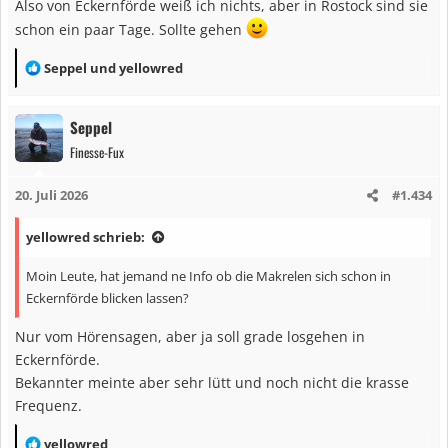
Also von Eckernförde weiß ich nichts, aber in Rostock sind sie
schon ein paar Tage. Sollte gehen
R
Seppel
und
yellowred
e
a
Seppel
k
Finesse-Fux
t
i
20. Juli 2026
#1.434
o
n
yellowred schrieb:
e
n
Moin Leute, hat jemand ne Info ob die Makrelen sich schon in
:
Eckernförde blicken lassen?
Nur vom Hörensagen, aber ja soll grade losgehen in
Eckernförde.
Bekannter meinte aber sehr lütt und noch nicht die krasse
Frequenz.
R
yellowred