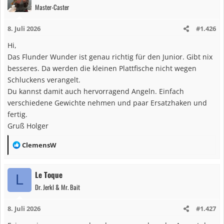
Master-Caster
8. Juli 2026
#1.426
Hi,
Das Flunder Wunder ist genau richtig für den Junior. Gibt nix
besseres. Da werden die kleinen Plattfische nicht wegen
Schluckens verangelt.
Du kannst damit auch hervorragend Angeln. Einfach
verschiedene Gewichte nehmen und paar Ersatzhaken und
fertig.
Gruß Holger
R
ClemensW
e
a
Le Toque
L
k
Dr. Jerkl & Mr. Bait
t
i
8. Juli 2026
#1.427
o
n