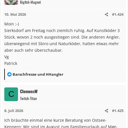
Bigfish-Magnet
10. Mai 2026
#1.424
Moin ;-)
Sierksdorf am Freitag noch ziemlich ruhig. Auf Kunstköder 3
Stück, wovon 2 noch ausgestiegen sind. Die anderen Angler,
überwiegend mit Sbiro und Naturköder, hatten etwas mehr
aber auch sehr überschaubar.
Vg
Patrick
R
Barschfresse
und
HHangler
e
a
ClemensW
C
k
Twitch-Titan
t
i
8. Juli 2026
#1.425
o
n
Ich bräuchte einmal eine kurze Beratung von Ostsee-
e
Kennern: Wir sind im August zum Familienurlaub auf Møn.