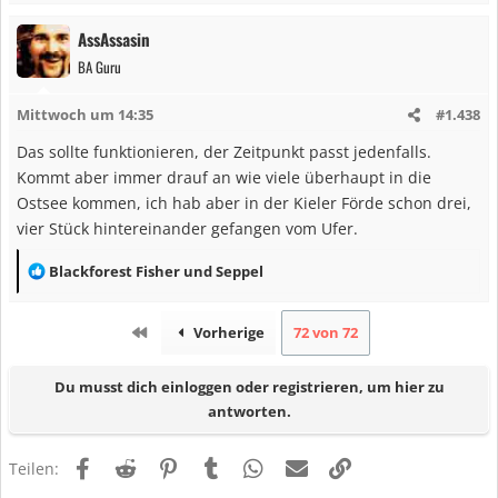
n
AssAssasin
:
BA Guru
Mittwoch um 14:35
#1.438
Das sollte funktionieren, der Zeitpunkt passt jedenfalls.
Kommt aber immer drauf an wie viele überhaupt in die
Ostsee kommen, ich hab aber in der Kieler Förde schon drei,
vier Stück hintereinander gefangen vom Ufer.
R
Blackforest Fisher
und
Seppel
e
a
Erste
Vorherige
72 von 72
k
t
Du musst dich einloggen oder registrieren, um hier zu
i
antworten.
o
n
Facebook
Reddit
Pinterest
Tumblr
WhatsApp
E-Mail
Link
e
Teilen:
n