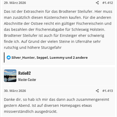
29. März 2026
#1.412
Das ist der Extraschein für das Brodtener Steilufer. Hier muss
man zusätzlich diesen Küstenschein kaufen. Für die anderen
Abschnitte der Ostsee reicht ein gültiger Fischereischein und
das bezahlen der Fischereiabgabe für Schleswig Holstein.
Brodtener Steilufer ist auch für Einsteiger eher schwierig
finde ich. Auf Grund der vielen Steine in Ufernähe sehr
rutschig und höhere Sturzgefahr
R
Silver_Hunter
,
Seppel
,
Luemmy
und 2 andere
e
a
Ratio82
k
Master-Caster
t
i
30. März 2026
#1.413
o
n
Danke dir, so hab ich mir das dann auch zusammengereimt
e
gestern Abend. Ist auf diversen Homepages etwas
n
missverständlich ausgedrückt.
: