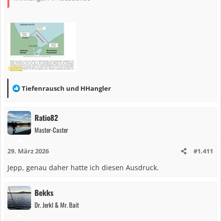
R
Tiefenrausch
und
HHangler
e
a
Ratio82
k
Master-Caster
t
i
29. März 2026
#1.411
o
n
Jepp, genau daher hatte ich diesen Ausdruck.
e
n
Bekks
:
Dr. Jerkl & Mr. Bait