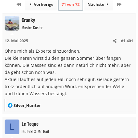
Erste
Letzte
Vorherige
71 von 72
Nächste
Cranky
Master-Caster
12. Mai 2025
#1.401
Ohne mich als Experte einzuordnen..
Die kleineren wirst du den ganzen Sommer über fangen
können. Die Massen sind es dann natürlich nicht mehr, aber
da geht schon noch was.
Aktuell läuft es auf jeden Fall noch sehr gut. Gerade gestern
trotz ordentlich auflandigem Wind, entsprechender Welle
und trüben Wassers bestätigt.
R
Silver_Hunter
e
a
Le Toque
L
k
Dr. Jerkl & Mr. Bait
t