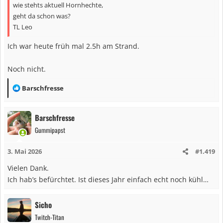
wie stehts aktuell Hornhechte,
geht da schon was?
TL Leo
Ich war heute früh mal 2.5h am Strand.
Noch nicht.
R
Barschfresse
e
a
Barschfresse
k
Gummipapst
t
i
3. Mai 2026
#1.419
o
n
Vielen Dank.
e
Ich hab’s befürchtet. Ist dieses Jahr einfach echt noch kühl…
n
:
Sicho
Twitch-Titan