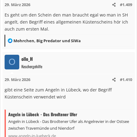
29. März 2026
#1.409
o
n
Es geht um den Schein den man braucht egal wo man in SH
e
angelt, den Begriff eines allgemeinen Küstenscheins hör ich
n
auch zum ersten Mal.
:
R
Mohrchen
,
Big Predator
und
SiWa
e
a
ollo_H
O
k
Keschergehilfe
t
i
29. März 2026
#1.410
o
n
gibt eine Seite zum Angeln in Lübeck, wo der Begriff
e
Küstenschein verwendet wird
n
:
Angeln in Lübeck - Das Brodtener Ufer
Angeln in Lübeck - Das Brodtener Ufer als Angelrevier in der Ostsee
zwischen Travemünde und Niendorf
www.angeln-in-luebeck.de