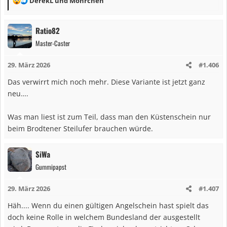
DerekL
und
Mohrchen
e
a
Ratio82
k
Master-Caster
t
i
29. März 2026
#1.406
o
n
Das verwirrt mich noch mehr. Diese Variante ist jetzt ganz
e
neu….
n
:
Was man liest ist zum Teil, dass man den Küstenschein nur
beim Brodtener Steilufer brauchen würde.
SiWa
Gummipapst
29. März 2026
#1.407
Häh.... Wenn du einen gültigen Angelschein hast spielt das
doch keine Rolle in welchem Bundesland der ausgestellt