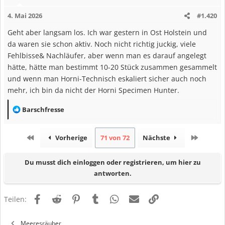
4. Mai 2026
#1.420
Geht aber langsam los. Ich war gestern in Ost Holstein und
da waren sie schon aktiv. Noch nicht richtig juckig, viele
Fehlbisse& Nachläufer, aber wenn man es darauf angelegt
hätte, hätte man bestimmt 10-20 Stück zusammen gesammelt
und wenn man Horni-Technisch eskaliert sicher auch noch
mehr, ich bin da nicht der Horni Specimen Hunter.
R
Barschfresse
e
a
Erste
Letzte
Vorherige
71 von 72
Nächste
k
t
Du musst dich einloggen oder registrieren, um hier zu
i
antworten.
o
n
Facebook
Reddit
Pinterest
Tumblr
WhatsApp
E-Mail
Link
e
Teilen:
n
:
Meeresräuber