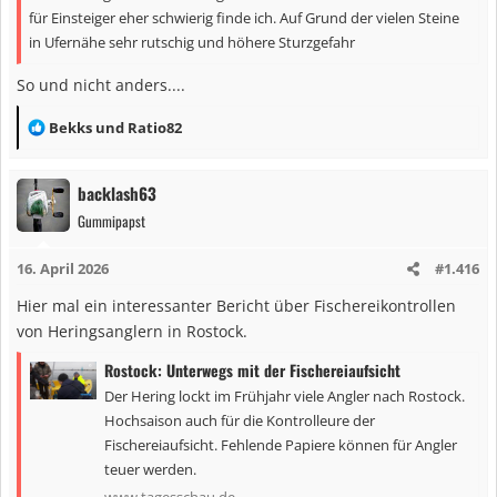
für Einsteiger eher schwierig finde ich. Auf Grund der vielen Steine
in Ufernähe sehr rutschig und höhere Sturzgefahr
So und nicht anders....
R
Bekks
und
Ratio82
e
a
backlash63
k
Gummipapst
t
i
16. April 2026
#1.416
o
n
Hier mal ein interessanter Bericht über Fischereikontrollen
e
von Heringsanglern in Rostock.
n
Rostock: Unterwegs mit der Fischereiaufsicht
:
Der Hering lockt im Frühjahr viele Angler nach Rostock.
Hochsaison auch für die Kontrolleure der
Fischereiaufsicht. Fehlende Papiere können für Angler
teuer werden.