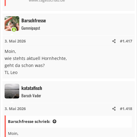
www.tagesschau.de
Barschfresse
Gummipapst
3. Mai 2026
#1.417
Moin,
wie stehts aktuell Hornhechte,
geht da schon was?
TL Leo
katatafisch
Barsch Vader
3. Mai 2026
#1.418
Barschfresse schrieb:
Moin,