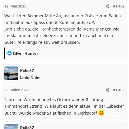
i
12. Mai 2025
#1.402
o
n
War letzten Sommer Mitte August an der Ostsee zum Baden
e
und nahm aus Spass die UL Rute mit aufs SUP.
n
Und siehe da, die Hornhechte waren da. Keine Mengen wie
:
im Mai und meist kleinere, aber ab und zu auch mal ein
Guter. Allerdings relativ weit draussen.
R
Silver_Hunter
e
a
Ratio82
k
Master-Caster
t
i
23. März 2026
#1.403
o
n
Fahre am Wochenende bis Ostern wieder Richtung
e
Timmendorf Strand. Wie läuft es denn aktuell in der Lübecker
n
Bucht? Würde wieder Salat fischen in Sierksdorf
:
Ratio82