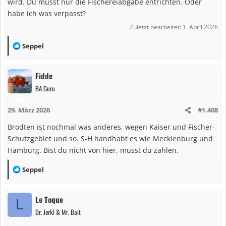
wird. Du musst nur die Fischereiabgabe entrichten. Oder
habe ich was verpasst?
Zuletzt bearbeitet:
1. April 2026
R
Seppel
e
a
Fidde
k
BA Guru
t
i
29. März 2026
#1.408
o
n
Brodten ist nochmal was anderes, wegen Kaiser und Fischer-
e
Schutzgebiet und so. S-H handhabt es wie Mecklenburg und
n
Hamburg. Bist du nicht von hier, musst du zahlen.
:
R
Seppel
e
a
Le Toque
L
k
Dr. Jerkl & Mr. Bait
t
i