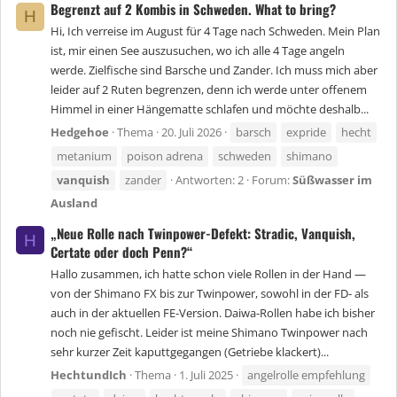
Begrenzt auf 2 Kombis in Schweden. What to bring?
H
Hi, Ich verreise im August für 4 Tage nach Schweden. Mein Plan
ist, mir einen See auszusuchen, wo ich alle 4 Tage angeln
werde. Zielfische sind Barsche und Zander. Ich muss mich aber
leider auf 2 Ruten begrenzen, denn ich werde unter offenem
Himmel in einer Hängematte schlafen und möchte deshalb...
Hedgehoe
Thema
20. Juli 2026
barsch
expride
hecht
metanium
poison adrena
schweden
shimano
vanquish
zander
Antworten: 2
Forum:
Süßwasser im
Ausland
„Neue Rolle nach Twinpower-Defekt: Stradic, Vanquish,
H
Certate oder doch Penn?“
Hallo zusammen, ich hatte schon viele Rollen in der Hand —
von der Shimano FX bis zur Twinpower, sowohl in der FD- als
auch in der aktuellen FE-Version. Daiwa-Rollen habe ich bisher
noch nie gefischt. Leider ist meine Shimano Twinpower nach
sehr kurzer Zeit kaputtgegangen (Getriebe klackert)...
HechtundIch
Thema
1. Juli 2025
angelrolle empfehlung