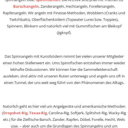
Barschangeln
, Zanderangeln, Hechtangeln, Forellenangeln,
Rapfenangeln. Wir angeln mit Finesse-Methoden, Wobblern (Cranks und
Twitchbaits), Oberflächenködern (Topwater Lures bzw. Toppies),
Spinnern, Blinkern und natürlich viel mit Gummifischen am Bleikopf
(Jigkopf).
Das Spinnangeln mit Kunstködern nimmt bei vielen unserer Mitglieder
einen hohen Stellenwert ein. Ums Spinnfischen entstehen immer wieder
lebhafte Diskussionen. Wir können hier die Sammelleidenschaft
ausleben, sind aktiv mit unseren Ruten unterwegs und angeln uns oft in
einen Tunnel, der uns weit weg führt von den Phänomenen des Alltags.
Natürlich geht es hier viel um Angelgeräte und amerikanische Methoden
(
Dropshot-Rig
,
Texas-Rig
, Carolina-Rig, Softjerk, Splitshot-Rig, Wacky-Rig
etc.) für die Zielfische Barsch, Zander, Rapfen, Döbel, Forelle, Hecht, Wels
usw. – aber auch um die Grundlagen des Spinnangelns und um