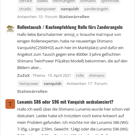
certate
daiwa
hechtangeln
shimano
spinnrolle
stradic
twinpower
vanquish
zanderangeln
Antworten: 10
Forum:
Stationärrollen
Rollentausch / Kaufempfehlung Rolle fürs Zanderangeln
Hallo liebe Barschalarmer :emoji_v: brauche mal Input von
einigen Rollenexperten, habe ne neuwertige Shimano
Vanquish(C2500HGS auch hier im Marktplatz) und dafür ein
Angebot zum Tausch gegen eine 4000er 3 Jahre gefischten
Shimano TwinPower PG(altes Modell) bekommen, die auf den
Bildern aber...
ZuZoX
Thema
15. April 2021
rolle
shimano
twinpower
vanquish
Antworten: 17
Forum:
Stationärrollen
Lunamis S86 oder S96 mit Vanquish ausbalanciert?
T
Hallo ich weiß über die Shimano Lunamis wurde hier schon viel
diskutiert. Leider habe ich trotzdem noch keine Antwort auf
mein Problem gefunden. Ich möchte mir die Lunamis S86 (WG:
7-35g, Länge: 2,59m, Gewicht: 124g) oder die Lunamis S96 (WG: