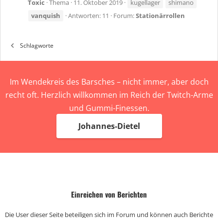
Toxic
Thema
11. Oktober 2019
kugellager
shimano
vanquish
Antworten: 11
Forum:
Stationärrollen
Schlagworte
Im Wendekreis des Barsches – nicht immer, aber doch
recht oft. Herzlich willkommen im Reich der Twitch-Arme
und Gummi-Finessen.
Johannes-Dietel
Einreichen von Berichten
Die User dieser Seite beteiligen sich im Forum und können auch Berichte