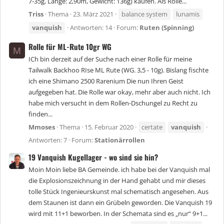
7-35g, Länge: 2,90m, Gewicht: 136g) kaufen. Als Rolle...
Triss
Thema
23. März 2021
balance system
lunamis
vanquish
Antworten: 14
Forum:
Ruten (Spinning)
Rolle für ML-Rute 10gr WG
M
ICh bin derzeit auf der Suche nach einer Rolle für meine
Tailwalk Backhoo RIse ML Rute (WG. 3,5 - 10g). Bislang fischte
ich eine Shimano 2500 Rarenium Die nun Ihren Geist
aufgegeben hat. Die Rolle war okay, mehr aber auch nicht. Ich
habe mich versucht in dem Rollen-Dschungel zu Recht zu
finden...
Mmoses
Thema
15. Februar 2020
certate
vanquish
Antworten: 7
Forum:
Stationärrollen
19 Vanquish Kugellager - wo sind sie hin?
Moin Moin liebe BA Gemeinde. ich habe bei der Vanquish mal
die Explosionszeichnung in der Hand gehabt und mir dieses
tolle Stück Ingenieurskunst mal schematisch angesehen. Aus
dem Staunen ist dann ein Grübeln geworden. Die Vanquish 19
wird mit 11+1 beworben. In der Schemata sind es „nur“ 9+1...