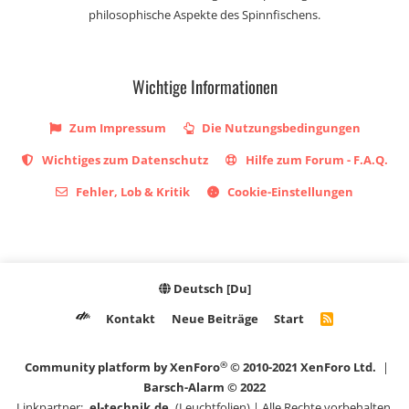
philosophische Aspekte des Spinnfischens.
Wichtige Informationen
Zum Impressum
Die Nutzungsbedingungen
Wichtiges zum Datenschutz
Hilfe zum Forum - F.A.Q.
Fehler, Lob & Kritik
Cookie-Einstellungen
Deutsch [Du]
Kontakt
Neue Beiträge
Start
R
S
S
®
Community platform by XenForo
© 2010-2021 XenForo Ltd.
|
Barsch-Alarm © 2022
Linkpartner:
el-technik.de
(Leuchtfolien) | Alle Rechte vorbehalten.