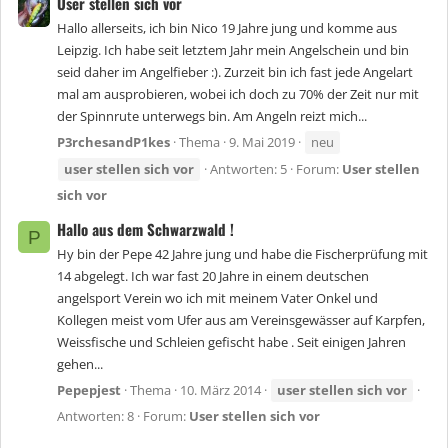
User stellen sich vor
Hallo allerseits, ich bin Nico 19 Jahre jung und komme aus
Leipzig. Ich habe seit letztem Jahr mein Angelschein und bin
seid daher im Angelfieber :). Zurzeit bin ich fast jede Angelart
mal am ausprobieren, wobei ich doch zu 70% der Zeit nur mit
der Spinnrute unterwegs bin. Am Angeln reizt mich...
P3rchesandP1kes
Thema
9. Mai 2019
neu
user
stellen
sich
vor
Antworten: 5
Forum:
User stellen
sich vor
Hallo aus dem Schwarzwald !
P
Hy bin der Pepe 42 Jahre jung und habe die Fischerprüfung mit
14 abgelegt. Ich war fast 20 Jahre in einem deutschen
angelsport Verein wo ich mit meinem Vater Onkel und
Kollegen meist vom Ufer aus am Vereinsgewässer auf Karpfen,
Weissfische und Schleien gefischt habe . Seit einigen Jahren
gehen...
Pepepjest
Thema
10. März 2014
user
stellen
sich
vor
Antworten: 8
Forum:
User stellen sich vor