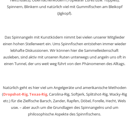
Twitchbaits), Oberflächenködern (Topwater Lures bzw. Toppies),
Spinnern, Blinkern und natürlich viel mit Gummifischen am Bleikopf
(Jigkopf).
Das Spinnangeln mit Kunstködern nimmt bei vielen unserer Mitglieder
einen hohen Stellenwert ein. Ums Spinnfischen entstehen immer wieder
lebhafte Diskussionen. Wir können hier die Sammelleidenschaft
ausleben, sind aktiv mit unseren Ruten unterwegs und angeln uns oft in
einen Tunnel, der uns weit weg führt von den Phänomenen des Alltags.
Natürlich geht es hier viel um Angelgeräte und amerikanische Methoden
(
Dropshot-Rig
,
Texas-Rig
, Carolina-Rig, Softjerk, Splitshot-Rig, Wacky-Rig
etc.) für die Zielfische Barsch, Zander, Rapfen, Döbel, Forelle, Hecht, Wels
usw. – aber auch um die Grundlagen des Spinnangelns und um
philosophische Aspekte des Spinnfischens.