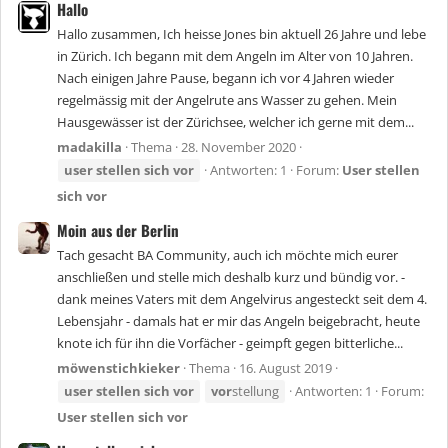
Hallo
Hallo zusammen, Ich heisse Jones bin aktuell 26 Jahre und lebe
in Zürich. Ich begann mit dem Angeln im Alter von 10 Jahren.
Nach einigen Jahre Pause, begann ich vor 4 Jahren wieder
regelmässig mit der Angelrute ans Wasser zu gehen. Mein
Hausgewässer ist der Zürichsee, welcher ich gerne mit dem...
madakilla
Thema
28. November 2020
user
stellen
sich
vor
Antworten: 1
Forum:
User stellen
sich vor
Moin aus der Berlin
Tach gesacht BA Community, auch ich möchte mich eurer
anschließen und stelle mich deshalb kurz und bündig vor. -
dank meines Vaters mit dem Angelvirus angesteckt seit dem 4.
Lebensjahr - damals hat er mir das Angeln beigebracht, heute
knote ich für ihn die Vorfächer - geimpft gegen bitterliche...
möwenstichkieker
Thema
16. August 2019
user
stellen
sich
vor
vor
stellung
Antworten: 1
Forum:
User stellen sich vor