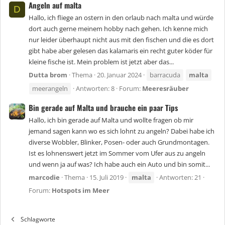
Angeln auf malta
D
Hallo, ich fliege an ostern in den orlaub nach malta und würde
dort auch gerne meinem hobby nach gehen. Ich kenne mich
nur leider überhaupt nicht aus mit den fischen und die es dort
gibt habe aber gelesen das kalamaris ein recht guter köder für
kleine fische ist. Mein problem ist jetzt aber das...
Dutta brom
Thema
20. Januar 2024
barracuda
malta
meerangeln
Antworten: 8
Forum:
Meeresräuber
Bin gerade auf Malta und brauche ein paar Tips
Hallo, ich bin gerade auf Malta und wollte fragen ob mir
jemand sagen kann wo es sich lohnt zu angeln? Dabei habe ich
diverse Wobbler, Blinker, Posen- oder auch Grundmontagen.
Ist es lohnenswert jetzt im Sommer vom Ufer aus zu angeln
und wenn ja auf was? Ich habe auch ein Auto und bin somit...
marcodie
Thema
15. Juli 2019
malta
Antworten: 21
Forum:
Hotspots im Meer
Schlagworte