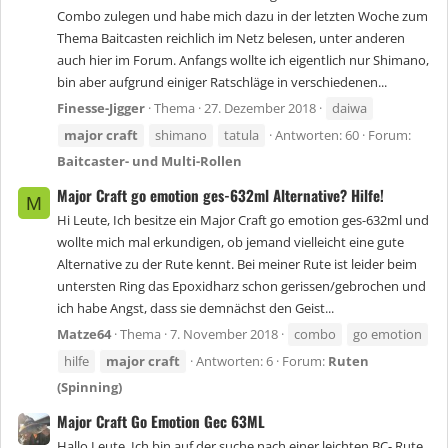
Combo zulegen und habe mich dazu in der letzten Woche zum
Thema Baitcasten reichlich im Netz belesen, unter anderen
auch hier im Forum. Anfangs wollte ich eigentlich nur Shimano,
bin aber aufgrund einiger Ratschläge in verschiedenen...
Finesse-Jigger
Thema
27. Dezember 2018
daiwa
major
craft
shimano
tatula
Antworten: 60
Forum:
Baitcaster- und Multi-Rollen
Major Craft go emotion ges-632ml Alternative? Hilfe!
M
Hi Leute, Ich besitze ein Major Craft go emotion ges-632ml und
wollte mich mal erkundigen, ob jemand vielleicht eine gute
Alternative zu der Rute kennt. Bei meiner Rute ist leider beim
untersten Ring das Epoxidharz schon gerissen/gebrochen und
ich habe Angst, dass sie demnächst den Geist...
Matze64
Thema
7. November 2018
combo
go emotion
hilfe
major
craft
Antworten: 6
Forum:
Ruten
(Spinning)
Major Craft Go Emotion Gec 63ML
Hallo Leute, Ich bin auf der suche nach einer leichten BC- Rute