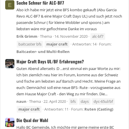
Suche Schnur für ALC-BF7
E
Also ich habe mir jetzt eine BFS kombo gekauft (Abu Garcia
Revo ALC-BF7 & eine Major Craft Days UL) und such jetzt noch
passende Schnur ( für kleine Wobbler und spoons ) am
liebsten wäre mir geflochtene Danke im voraus
Erik Grimm
Thema
14. November 2020
alc-bf7
baitcaster bfs
major
craft
Antworten: 14
Forum:
Baitcaster- und Multi-Rollen
Major Craft Days UL/BF Erfahrungen?
Guten Abend allerseits :D ...erst einmal ein paar Worte zu mir:
Ich bin ziemlich neu hier im Forum, komme aus der Schweiz
und fische am liebsten auf Barsch und Hecht. Meine Frage an
euch: Demnächst soll eine neue BFS- Rute - vorzugsweise aus
dem Hause Major Craft - den Weg zu mir finden. Die...
naun
Thema
22. April 2020
bfs
days
dyc-65ul/bf
major
craft
Antworten: 11
Forum:
Ruten (Casting)
Die Qual der Wahl
Hallo BC Gemeinde, Ich möchte mir gerne meine erste BC