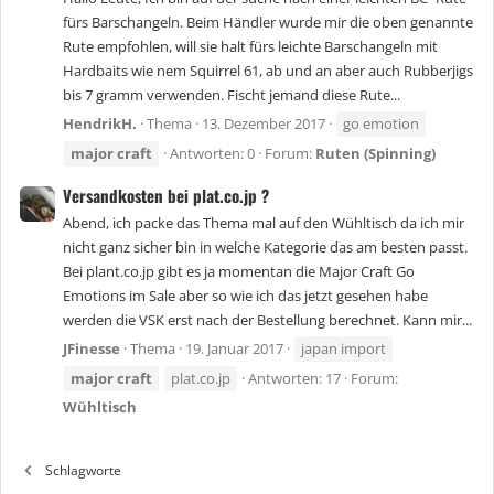
fürs Barschangeln. Beim Händler wurde mir die oben genannte
Rute empfohlen, will sie halt fürs leichte Barschangeln mit
Hardbaits wie nem Squirrel 61, ab und an aber auch Rubberjigs
bis 7 gramm verwenden. Fischt jemand diese Rute...
HendrikH.
Thema
13. Dezember 2017
go emotion
major
craft
Antworten: 0
Forum:
Ruten (Spinning)
Versandkosten bei plat.co.jp ?
Abend, ich packe das Thema mal auf den Wühltisch da ich mir
nicht ganz sicher bin in welche Kategorie das am besten passt.
Bei plant.co.jp gibt es ja momentan die Major Craft Go
Emotions im Sale aber so wie ich das jetzt gesehen habe
werden die VSK erst nach der Bestellung berechnet. Kann mir...
JFinesse
Thema
19. Januar 2017
japan import
major
craft
plat.co.jp
Antworten: 17
Forum:
Wühltisch
Schlagworte