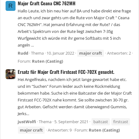
Major Craft Ceana CNC 762MH
R
Hallo Leute, ich bin neu hier auf BA und habe direkt eine frage
an euch und zwar gehts um die Rute von Major Craft " Ceana
CNC 762MH". Hat jemand Erfahrung mit der Rute? / das
Arbeit's Spektrum von der Rute liegt zwischen 7-35g
Wurfgewicht ich würde mit ihr gerne Softbaits mit 5 inch
angeln ...
Rudd
Thema
10. Januar 2022
major
craft
Antworten: 2
Forum:
Ruten (Casting)
Ersatz für Major Craft Firstcast FCC-702X gesucht.
Hei Angelfreaks, nachdem ich jetzt lange gewartet habe etc.
und im "Suchen" Forum leider auch keine Rückmeldung
bekommen habe. Suche ich eine Baitcaster die der Major Craft
Firstcast FCC-702X nahe kommt. Sie sollte zwischen 30-70 gr.
gut Arbeiten. Gefischt werden damit überwiegend Gummis,
Jerks...
justWolfi
Thema
5. September 2021
baitcast
firstcast
major
craft
Antworten: 9
Forum:
Ruten (Casting)