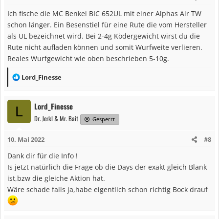
Ich fische die MC Benkei BIC 652UL mit einer Alphas Air TW
schon länger. Ein Besenstiel für eine Rute die vom Hersteller
als UL bezeichnet wird. Bei 2-4g Ködergewicht wirst du die
Rute nicht aufladen können und somit Wurfweite verlieren.
Reales Wurfgewicht wie oben beschrieben 5-10g.
R
Lord_Finesse
e
a
Lord_Finesse
L
k
Dr. Jerkl & Mr. Bait
t
Gesperrt
i
10. Mai 2022
#8
o
n
Dank dir für die Info !
e
Is jetzt natürlich die Frage ob die Days der exakt gleich Blank
n
ist,bzw die gleiche Aktion hat.
:
Wäre schade falls ja,habe eigentlich schon richtig Bock drauf