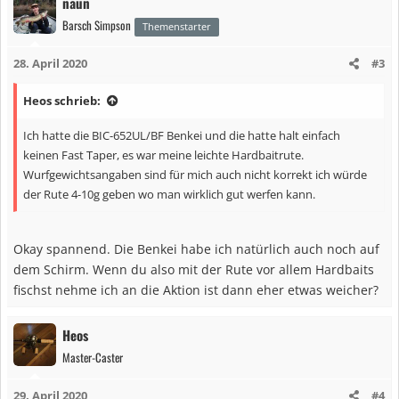
naun
k
Barsch Simpson
t
Themenstarter
i
28. April 2020
#3
o
n
Heos schrieb:
e
n
Ich hatte die BIC-652UL/BF Benkei und die hatte halt einfach
:
keinen Fast Taper, es war meine leichte Hardbaitrute.
Wurfgewichtsangaben sind für mich auch nicht korrekt ich würde
der Rute 4-10g geben wo man wirklich gut werfen kann.
Okay spannend. Die Benkei habe ich natürlich auch noch auf
dem Schirm. Wenn du also mit der Rute vor allem Hardbaits
fischst nehme ich an die Aktion ist dann eher etwas weicher?
Heos
Master-Caster
29. April 2020
#4