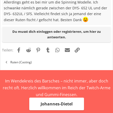
Allerdings geht es bei mir um die Spinning Modelle. Ich
schwanke nämlich gerade zwischen der DYS- 652 UL und der
DYS- 632UL / SFS. Vielleicht findet sich ja jemand der eine
dieser Ruten fischt / gefischt hat. Besten Dank
Du musst dich einloggen oder registrieren, um hier zu
antworten.
Facebook
Reddit
Pinterest
Tumblr
WhatsApp
E-Mail
Link
Teilen:
Ruten (Casting)
Im Wendekreis des Barsches – nicht immer, aber doch
recht oft. Herzlich willkommen im Reich der Twitch-Arme
und Gummi-Finessen.
Johannes-Dietel