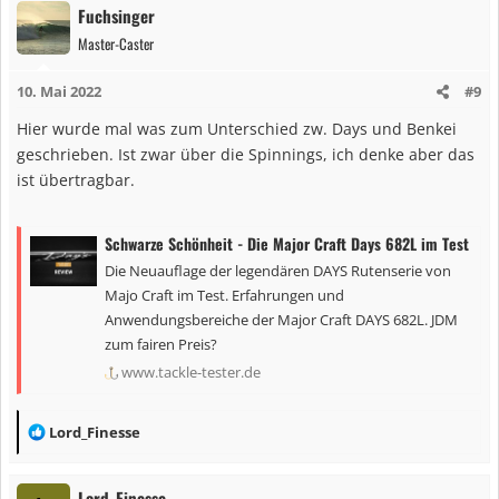
Fuchsinger
Master-Caster
10. Mai 2022
#9
Hier wurde mal was zum Unterschied zw. Days und Benkei
geschrieben. Ist zwar über die Spinnings, ich denke aber das
ist übertragbar.
Schwarze Schönheit - Die Major Craft Days 682L im Test
Die Neuauflage der legendären DAYS Rutenserie von
Majo Craft im Test. Erfahrungen und
Anwendungsbereiche der Major Craft DAYS 682L. JDM
zum fairen Preis?
www.tackle-tester.de
R
Lord_Finesse
e
a
Lord_Finesse