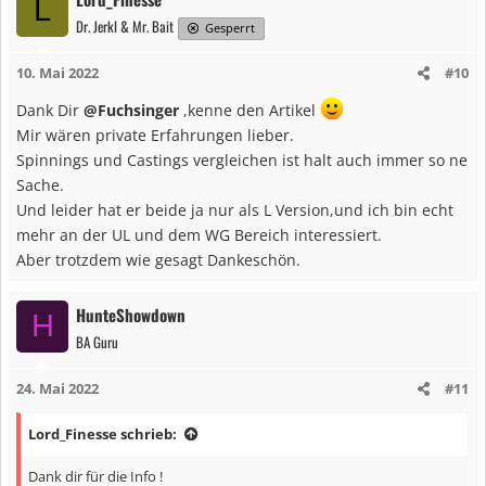
L
k
Dr. Jerkl & Mr. Bait
t
Gesperrt
i
10. Mai 2022
#10
o
n
Dank Dir
@Fuchsinger
,kenne den Artikel
e
Mir wären private Erfahrungen lieber.
n
Spinnings und Castings vergleichen ist halt auch immer so ne
:
Sache.
Und leider hat er beide ja nur als L Version,und ich bin echt
mehr an der UL und dem WG Bereich interessiert.
Aber trotzdem wie gesagt Dankeschön.
HunteShowdown
H
BA Guru
24. Mai 2022
#11
Lord_Finesse schrieb:
Dank dir für die Info !