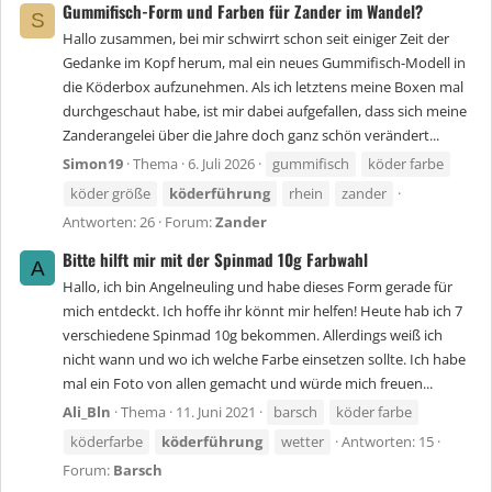
Gummifisch-Form und Farben für Zander im Wandel?
S
Hallo zusammen, bei mir schwirrt schon seit einiger Zeit der
Gedanke im Kopf herum, mal ein neues Gummifisch-Modell in
die Köderbox aufzunehmen. Als ich letztens meine Boxen mal
durchgeschaut habe, ist mir dabei aufgefallen, dass sich meine
Zanderangelei über die Jahre doch ganz schön verändert...
Simon19
Thema
6. Juli 2026
gummifisch
köder farbe
köder größe
köderführung
rhein
zander
Antworten: 26
Forum:
Zander
Bitte hilft mir mit der Spinmad 10g Farbwahl
A
Hallo, ich bin Angelneuling und habe dieses Form gerade für
mich entdeckt. Ich hoffe ihr könnt mir helfen! Heute hab ich 7
verschiedene Spinmad 10g bekommen. Allerdings weiß ich
nicht wann und wo ich welche Farbe einsetzen sollte. Ich habe
mal ein Foto von allen gemacht und würde mich freuen...
Ali_Bln
Thema
11. Juni 2021
barsch
köder farbe
köderfarbe
köderführung
wetter
Antworten: 15
Forum:
Barsch