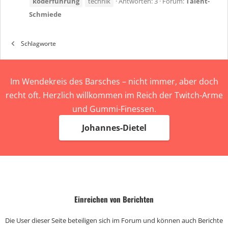
köderführung
technik
Antworten: 3
Forum:
Talent-
Schmiede
Schlagworte
Im Wendekreis des Barsches – nicht immer, aber doch
recht oft. Herzlich willkommen im Reich der Twitch-Arme
und Gummi-Finessen.
Johannes-Dietel
Einreichen von Berichten
Die User dieser Seite beteiligen sich im Forum und können auch Berichte